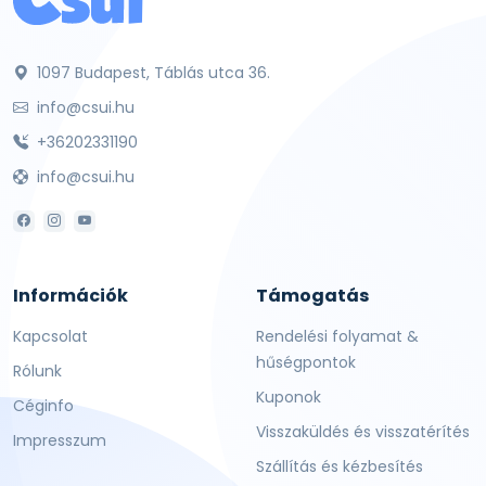
1097 Budapest, Táblás utca 36.
info@csui.hu
+36202331190
info@csui.hu
Információk
Támogatás
Kapcsolat
Rendelési folyamat &
hűségpontok
Rólunk
Kuponok
Céginfo
Visszaküldés és visszatérítés
Impresszum
Szállítás és kézbesítés