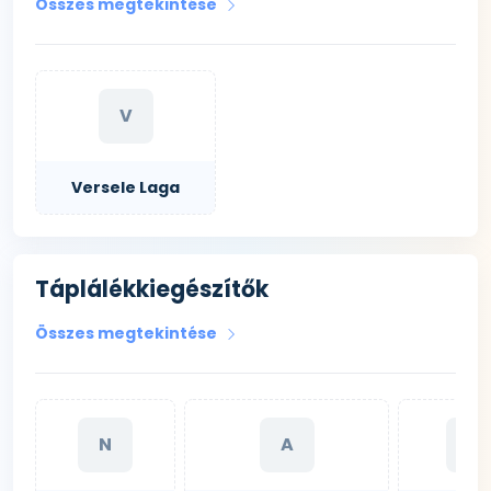
Összes megtekintése
V
Versele Laga
Táplálékkiegészítők
Összes megtekintése
N
A
A