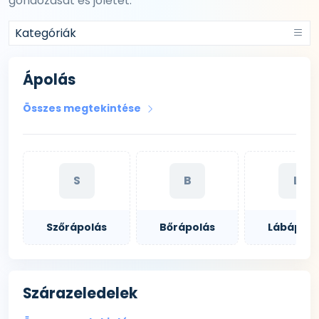
gondozását és jólétét.
Kategóriák
Ápolás
Összes megtekintése
S
B
L
Szőrápolás
Bőrápolás
Lábápolá
Szárazeledelek