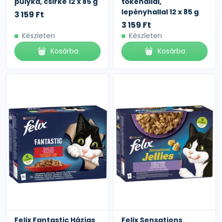
pulyka, csirke 12 x 85 g
tőkehallal,
lepényhallal 12 x 85 g
3 159 Ft
3 159 Ft
Készleten
Készleten
Kosárba
Kosárba
Felix Fantastic Házias
Felix Sensations