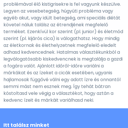
problémával élő kistigrisekre is fel vagyunk készülve.
Legyen az vesebetegség, húgyúti probléma vagy
egyéb akut, vagy idült betegség, ami speciális diétát
követel náluk találsz az étrendjének megfelelő
terméket. Ezenkívül kor szerint (pl. junior) és életmód
szerint (pl. kijárós cica) is válogathatsz. Hogy mindig
az életkornak és élethelyzetnek megfelelő eledelt
adhasd kedvencednek. Hatalmas választékunkból a
legválogatósabb kiskedvencnek is megtalálja a gazdi
a fogára valót. Ajánlott időről-időre variálni a
márkákat és az ízeket a cicák esetében, ugyanis
hajlamosak függővé válni egy adott ízre és onnantól
semmi mást nem esznek meg. Így tehát bátran
kóstoltasd vele végig a választékot, hogy aztán a
kedvenc ízeit és márkáit variálhasd neki.
Itt találsz minket