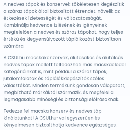
A nedves tápok és konzervek tökéletesen kiegészítik
a száraz tápok által biztosított étrendet, növelik az
étkezések ízletességét és változatosságát.
Kombinálja kedvence ízlésének és igényeinek
megfelelően a nedves és száraz tápokat, hogy teljes
értékű és kiegyensúlyozott táplálkozást biztosítson
számára.
A CSUI.hu macskakonzervek, alutasakos és alutálcás
nedves tápok mellett felfedezheti más macskaeledel
kategóriáinkat is, mint például a száraz tápok,
jutalomfalatok és táplálékkiegészítők széles
választékát. Minden termékünk gondosan válogatott,
megbízható márkáktól származik, és megfelel a
legmagasabb minőségi és biztonsági előírásoknak.
Fedezze fel macska konzerv és nedves táp
kínálatunkat! A CSUI.hu-val egyszerűen és
kényelmesen biztosíthatja kedvence egészséges,