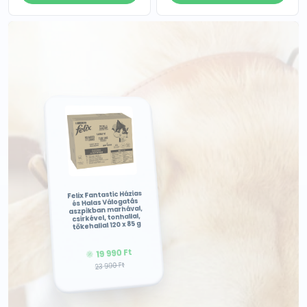
Gourmet Gold
Pástétom Mousse Mix
- csirke, pulyka,
tonhal, nyúl 48 x 85 g
14 490 Ft
11 390 Ft