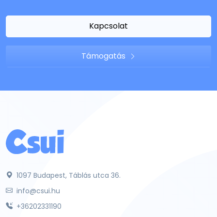
Kapcsolat
Támogatás
1097 Budapest, Táblás utca 36.
info@csui.hu
+36202331190