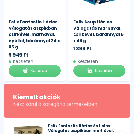
Felix Fantastic Házias
Felix Soup Házias
Válogatás aszpikban
Válogatás marhával,
csirkével, marhával,
csirkével, báránnyal 6
nyúllal, báránnyal 24 x
x 48 g
85 g
1 399 Ft
5 949 Ft
Készleten
Készleten
Kosárba
Kosárba
Kiemelt akciók
Nézz körül a kategória termékeiben
Felix Fantastic Házias és Halas
Válogatás aszpikban marhával,