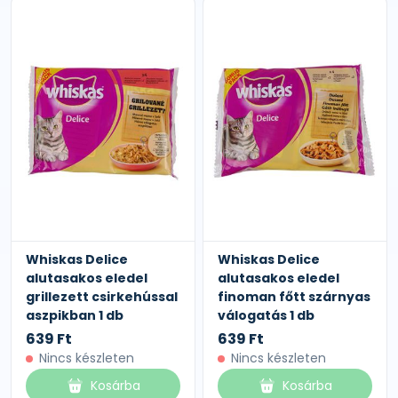
Whiskas Delice
Whiskas Delice
alutasakos eledel
alutasakos eledel
grillezett csirkehússal
finoman főtt szárnyas
aszpikban 1 db
válogatás 1 db
639 Ft
639 Ft
Nincs készleten
Nincs készleten
Kosárba
Kosárba