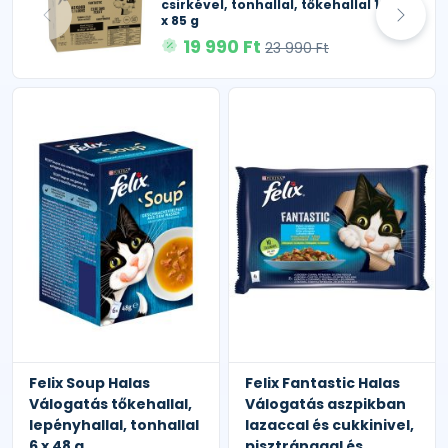
csirkével, tonhallal, tőkehallal 120
x 85 g
19 990 Ft
23 990 Ft
Felix Soup Halas
Felix Fantastic Halas
Válogatás tőkehallal,
Válogatás aszpikban
lepényhallal, tonhallal
lazaccal és cukkinivel,
6 x 48 g
pisztránggal és