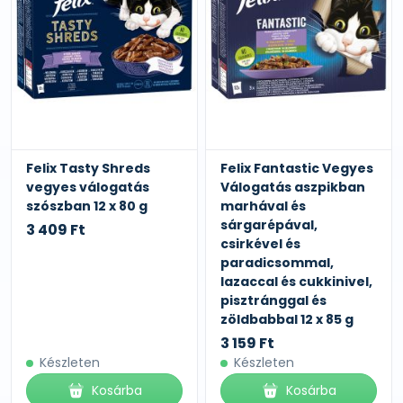
Felix Tasty Shreds
Felix Fantastic Vegyes
vegyes válogatás
Válogatás aszpikban
szószban 12 x 80 g
marhával és
sárgarépával,
3 409 Ft
csirkével és
paradicsommal,
lazaccal és cukkinivel,
pisztránggal és
zöldbabbal 12 x 85 g
3 159 Ft
Készleten
Készleten
Kosárba
Kosárba