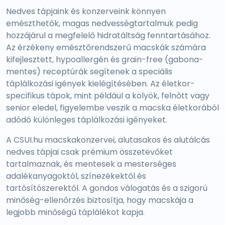
Nedves tápjaink és konzerveink könnyen
emészthetők, magas nedvességtartalmuk pedig
hozzájárul a megfelelő hidratáltság fenntartásához.
Az érzékeny emésztőrendszerű macskák számára
kifejlesztett, hypoallergén és grain-free (gabona-
mentes) receptúrák segítenek a speciális
táplálkozási igények kielégítésében. Az életkor-
specifikus tápok, mint például a kölyök, felnőtt vagy
senior eledel, figyelembe veszik a macska életkorából
adódó különleges táplálkozási igényeket.
A CSUI.hu macskakonzervei, alutasakos és alutálcás
nedves tápjai csak prémium összetevőket
tartalmaznak, és mentesek a mesterséges
adalékanyagoktól, színezékektől és
tartósítószerektől. A gondos válogatás és a szigorú
minőség-ellenőrzés biztosítja, hogy macskája a
legjobb minőségű táplálékot kapja.