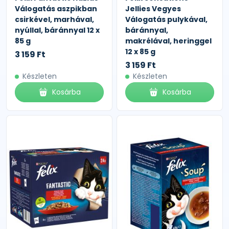
Válogatás aszpikban
Jellies Vegyes
csirkével, marhával,
Válogatás pulykával,
nyúllal, báránnyal 12 x
báránnyal,
85 g
makrélával, heringgel
12 x 85 g
3 159 Ft
3 159 Ft
Készleten
Készleten
Kosárba
Kosárba