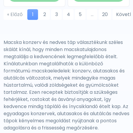
« Előző
1
2
3
4
5
…
20
Követk
Macska konzerv és nedves táp választékunk széles
skálát kínál, hogy minden macskatulajdonos
megtalálja a kedvencének legmegfelelőbb ételt.
Kínálatunkban megtalálhatók a különböző
formátumú macskaeledelek: konzerv, alutasakos és
alutálcás változatok, melyek mindegyike magas
hústartalmú, valódi zöldségeket és gyümölcsöket
tartalmaz. Ezen receptek biztosítják a szükséges
fehérjéket, rostokat és ásványi anyagokat, így
kedvence mindig tápláló és ínycsiklandó ételt kap. Az
egyadagos konzervek, alutasakos és alutálcás nedves
tápok kényelmes megoldást nyújtanak a pontos
adagolásra és a frissesség megőrzésére.