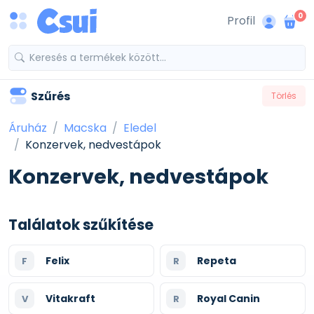
0
Profil
Szűrés
Törlés
Áruház
Macska
Eledel
Konzervek, nedvestápok
Konzervek, nedvestápok
Találatok szűkítése
Felix
Repeta
F
R
Vitakraft
Royal Canin
V
R