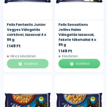
Felix Fantastic Junior
Felix Sensations
Vegyes Válogatás
Jellies Halas
csirkével, lazaccal 4 x
Válogatás lazaccal,
85 g
fekete tőkehallal 4 x
85 g
1 149 Ft
1 149 Ft
Nincs készleten
Készleten
Kosárba
Kosárba