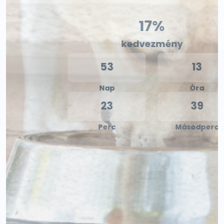
21%
kedvezmény
53
13
Nap
Óra
23
37
Perc
Másodperc
Megtekintés