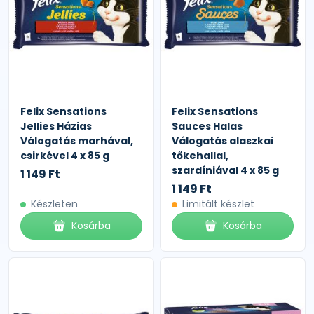
Felix Sensations
Felix Sensations
Jellies Házias
Sauces Halas
Válogatás marhával,
Válogatás alaszkai
csirkével 4 x 85 g
tőkehallal,
szardíniával 4 x 85 g
1 149 Ft
1 149 Ft
Készleten
Limitált készlet
Kosárba
Kosárba