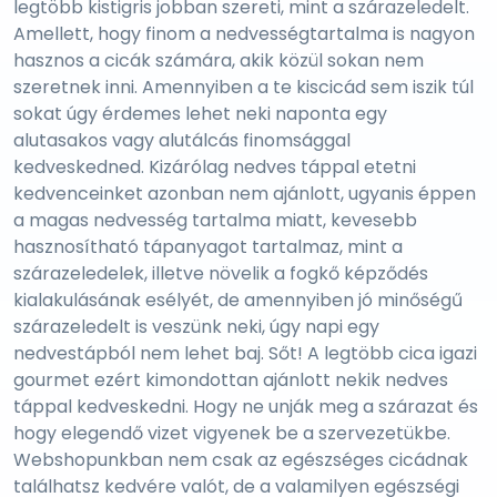
legtöbb kistigris jobban szereti, mint a szárazeledelt.
Amellett, hogy finom a nedvességtartalma is nagyon
hasznos a cicák számára, akik közül sokan nem
szeretnek inni. Amennyiben a te kiscicád sem iszik túl
sokat úgy érdemes lehet neki naponta egy
alutasakos vagy alutálcás finomsággal
kedveskedned. Kizárólag nedves táppal etetni
kedvenceinket azonban nem ajánlott, ugyanis éppen
a magas nedvesség tartalma miatt, kevesebb
hasznosítható tápanyagot tartalmaz, mint a
szárazeledelek, illetve növelik a fogkő képződés
kialakulásának esélyét, de amennyiben jó minőségű
szárazeledelt is veszünk neki, úgy napi egy
nedvestápból nem lehet baj. Sőt! A legtöbb cica igazi
gourmet ezért kimondottan ajánlott nekik nedves
táppal kedveskedni. Hogy ne unják meg a szárazat és
hogy elegendő vizet vigyenek be a szervezetükbe.
Webshopunkban nem csak az egészséges cicádnak
találhatsz kedvére valót, de a valamilyen egészségi