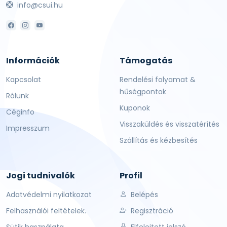
info@csui.hu
Információk
Támogatás
Kapcsolat
Rendelési folyamat &
hűségpontok
Rólunk
Kuponok
Céginfo
Visszaküldés és visszatérítés
Impresszum
Szállítás és kézbesítés
Jogi tudnivalók
Profil
Adatvédelmi nyilatkozat
Belépés
Felhasználói feltételek.
Regisztráció
Sütik használata
Elfelejtett jelszó