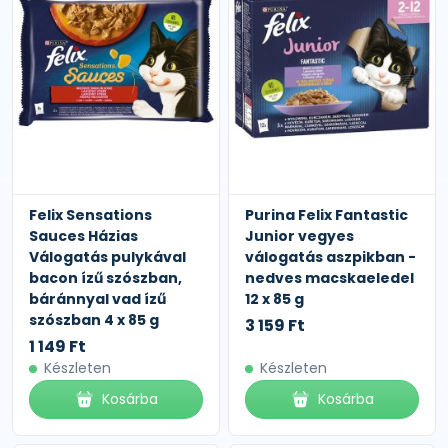
Felix Sensations
Purina Felix Fantastic
Sauces Házias
Junior vegyes
Válogatás pulykával
válogatás aszpikban -
bacon ízű szószban,
nedves macskaeledel
báránnyal vad ízű
12 x 85 g
szószban 4 x 85 g
3 159 Ft
1 149 Ft
Készleten
Készleten
Kosárba
Kosárba