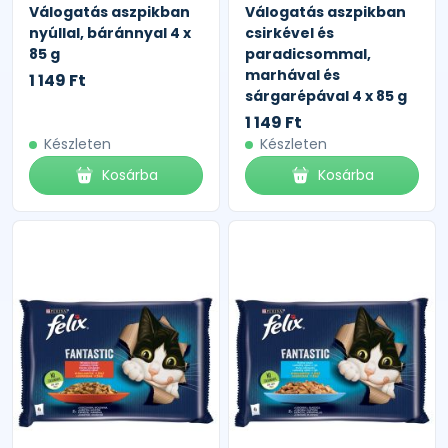
Válogatás aszpikban
Válogatás aszpikban
nyúllal, báránnyal 4 x
csirkével és
85 g
paradicsommal,
marhával és
1 149 Ft
sárgarépával 4 x 85 g
1 149 Ft
Készleten
Készleten
Kosárba
Kosárba