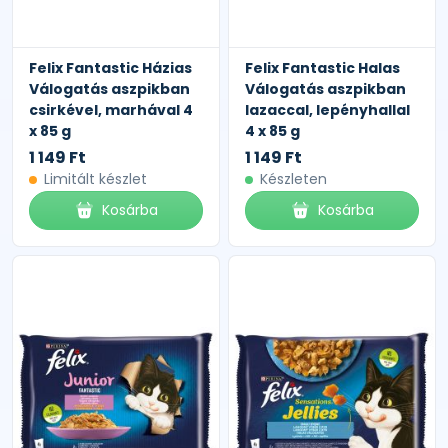
Felix Fantastic Házias
Felix Fantastic Halas
Válogatás aszpikban
Válogatás aszpikban
csirkével, marhával 4
lazaccal, lepényhallal
x 85 g
4 x 85 g
1 149 Ft
1 149 Ft
Limitált készlet
Készleten
Kosárba
Kosárba