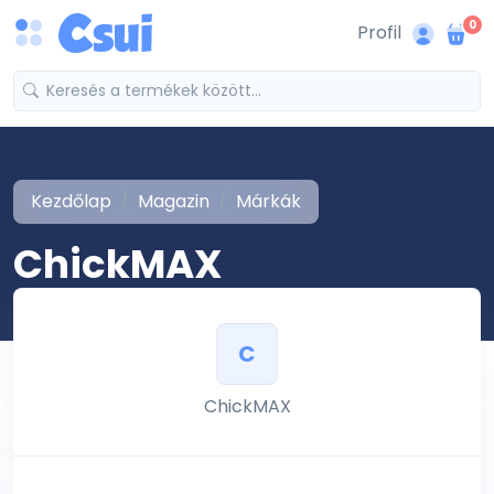
0
Profil
Kezdőlap
Magazin
Márkák
ChickMAX
C
ChickMAX