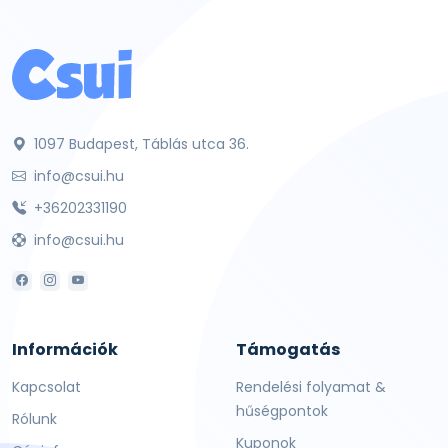
1097 Budapest, Táblás utca 36.
info@csui.hu
+36202331190
info@csui.hu
Információk
Támogatás
Kapcsolat
Rendelési folyamat &
hűségpontok
Rólunk
Kuponok