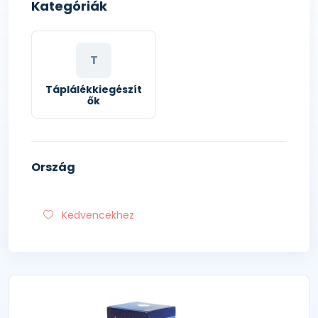
Kategóriák
T
Táplálékkiegészít
ők
Ország
Kedvencekhez