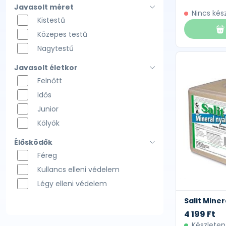
Javasolt méret
Nincs kés
Kistestű
Közepes testű
Nagytestű
Javasolt életkor
Felnőtt
Idős
Junior
Kölyök
Élősködők
Féreg
Kullancs elleni védelem
Légy elleni védelem
Salit Miner
4 199 Ft
Készleten