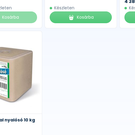
4 38
zleten
Készleten
Ké
Kosárba
Kosárba
al nyalósó 10 kg