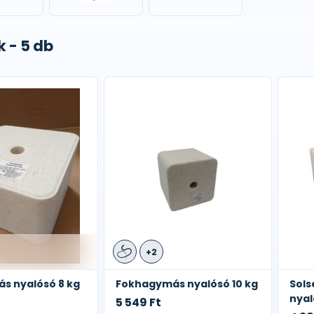
 - 5 db
+2
s nyalósó 8 kg
Fokhagymás nyalósó 10 kg
Sols
nyal
5 549 Ft