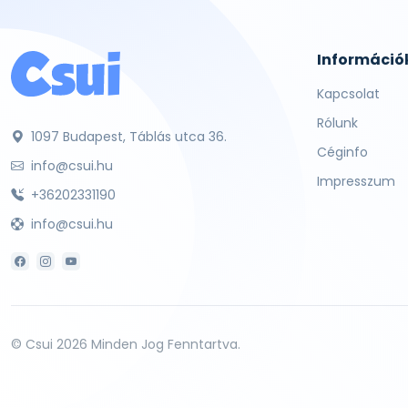
Információ
Kapcsolat
Rólunk
1097 Budapest, Táblás utca 36.
Céginfo
info@csui.hu
Impresszum
+36202331190
info@csui.hu
© Csui 2026 Minden Jog Fenntartva.