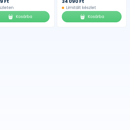
9 Ft
34 090 Ft
szleten
Limitált készlet
Kosárba
Kosárba