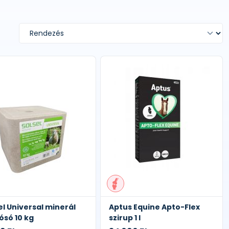
el Universal minerál
Aptus Equine Apto-Flex
ósó 10 kg
szirup 1 l