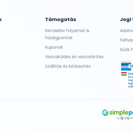
k
Támogatás
Jogi
Rendelési folyamat &
Adatv
hűségpontok
Felhas
Kuponok
Sütik 
Visszaküldés és visszatérítés
Szállítás és kézbesítés