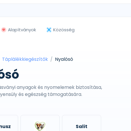
Alapítványok
Közösség
Táplálékkiegészítők
Nyalósó
ósó
ásványi anyagok és nyomelemek biztosítása,
gyensúly és egészség támogatására.
nusz
Salit