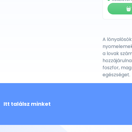
A lónyalósók
nyomelemeke
a lovak szám
hozzájárulna
foszfor, mag
egészséget.
Itt találsz minket