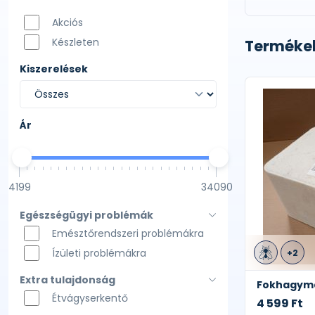
Akciós
Készleten
Termékek
Kiszerelések
Ár
4199
34090
Egészségügyi problémák
Emésztőrendszeri problémákra
Ízületi problémákra
+2
Extra tulajdonság
Fokhagymá
Étvágyserkentő
4 599 Ft