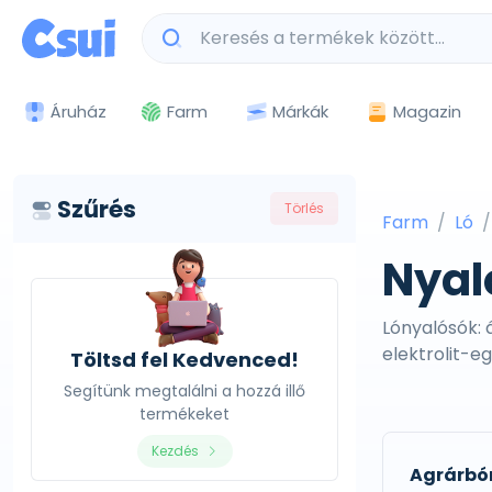
Márkák
Magazin
Áruház
Farm
Szűrés
Törlés
Farm
Ló
Nyal
Lónyalósók: 
elektrolit-e
Töltsd fel Kedvenced!
Segítünk megtalálni a hozzá illő
termékeket
Kezdés
Agrárbó