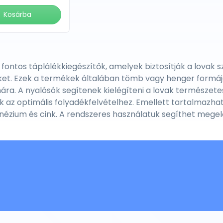
Kosárba
 fontos táplálékkiegészítők, amelyek biztosítják a lova
t. Ezek a termékek általában tömb vagy henger formájá
ára. A nyalósók segítenek kielégíteni a lovak természetes
k az optimális folyadékfelvételhez. Emellett tartalmazha
nézium és cink. A rendszeres használatuk segíthet megel