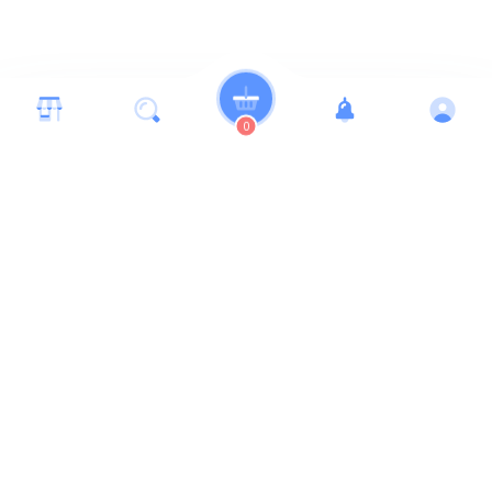
0
Itt találsz minket
Kapcsolat
Támogatás