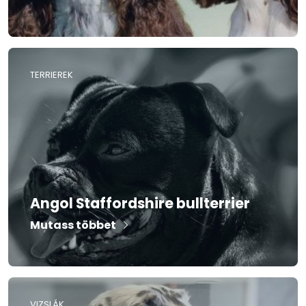
TERRIEREK
Angol Staffordshire bullterrier
Mutass többet
VIZSLÁK