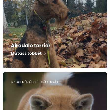
Airedale terrier
Mutass többet
SPICCEK ÉS ŐSI TÍPUSÚ KUTYÁK