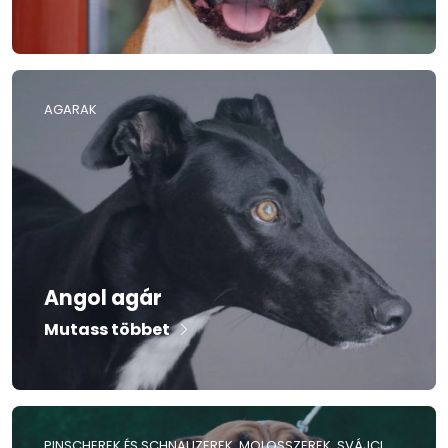
AGARAK
Angol agár
Mutass többet
PINSCHEREK ÉS SCHNAUZEREK, MOLOSSZEREK, SVÁJCI