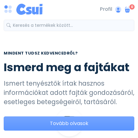
0
Profil
MINDENT TUDSZ KEDVENCEDRŐL?
Ismerd meg a fajtákat
Ismert tenyésztők írtak hasznos
információkat adott fajták gondozásáról,
esetleges betegségeiről, tartásáról.
Tovább olvasok