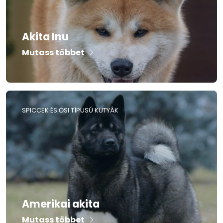
Akita Inu
Mutass többet
SPICCEK ÉS ŐSI TÍPUSÚ KUTYÁK
Amerikai akita
Mutass többet