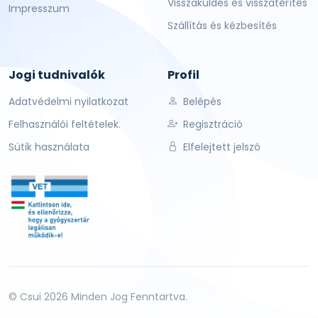
Visszaküldés és visszatérítés
Impresszum
Szállítás és kézbesítés
Jogi tudnivalók
Profil
Adatvédelmi nyilatkozat
Belépés
Felhasználói feltételek.
Regisztráció
Sütik használata
Elfelejtett jelszó
© Csui 2026 Minden Jog Fenntartva.