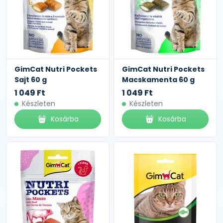
GimCat Nutri Pockets
GimCat Nutri Pockets
Sajt 60 g
Macskamenta 60 g
1 049 Ft
1 049 Ft
Készleten
Készleten
Kosárba
Kosárba