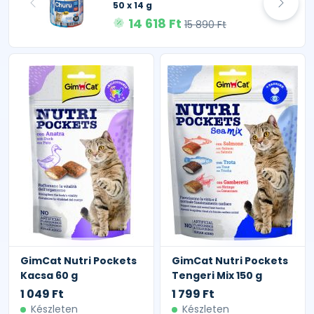
50 x 14 g
14 618 Ft
15 890 Ft
GimCat Nutri Pockets
GimCat Nutri Pockets
Kacsa 60 g
Tengeri Mix 150 g
1 049 Ft
1 799 Ft
Készleten
Készleten