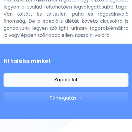
legyen a család feltehetően legválogatósabb tagja.
Van töltött és töltetlen, puha és rágcsálnivaló
finomság. De a speciális diétát követő cicusokra is
gondoltunk, legyen szó light, urinary, fogproblémákra
jó vagy éppen szőrlabda elleni nassolni valóról.
Itt találsz minket
Kapcsolat
Támogatás