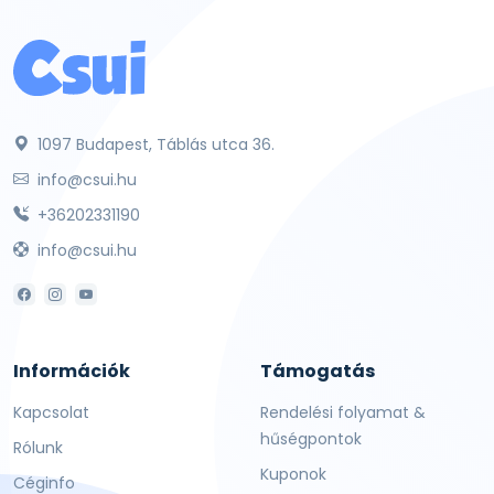
1097 Budapest, Táblás utca 36.
info@csui.hu
+36202331190
info@csui.hu
Információk
Támogatás
Kapcsolat
Rendelési folyamat &
hűségpontok
Rólunk
Kuponok
Céginfo