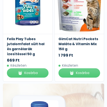
Felix Play Tubes
GimCat Nutri Pockets
jutalomfalat sült hal
Maláta & Vitamin Mix
és garnélarák
150 g
ízesítéssel 50 g
1 799 Ft
669 Ft
Készleten
Készleten
Kosárba
Kosárba