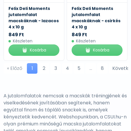
Felix Deli Moments
Felix Deli Moments
jutalomfalat
jutalomfalat
macskáknak - lazacos
macskáknak - csirkés
4 x 10 g
4 x 10 g
849 Ft
849 Ft
Készleten
Készleten
Kosárba
Kosárba
« Előző
1
2
3
4
5
…
8
Követke
A jutalomfalatok nemcsak a macskák tréningjének és
viselkedésének javításában segítenek, hanem
egyúttal finom és tápláló snackek is, amelyek
kényeztetik kedvencét. Webshopunkban, a CSUI.hu-n
olyan prémium minőségű macska jutalomfalatokat
talál, amelyek nemcsak ínycsiklandóak, hanem