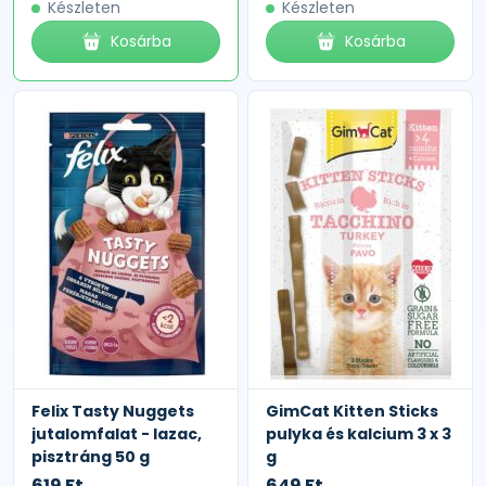
Készleten
Készleten
Kosárba
Kosárba
Felix Tasty Nuggets
GimCat Kitten Sticks
jutalomfalat - lazac,
pulyka és kalcium 3 x 3
pisztráng 50 g
g
619 Ft
649 Ft