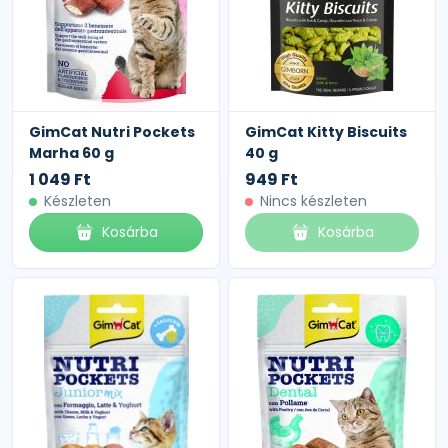
GimCat Nutri Pockets
GimCat Kitty Biscuits
Marha 60 g
40 g
1 049 Ft
949 Ft
Készleten
Nincs készleten
Kosárba
Kosárba