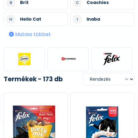
Brit
Coachies
B
C
Hello Cat
Inaba
H
I
Mutass többet
Termékek - 173 db