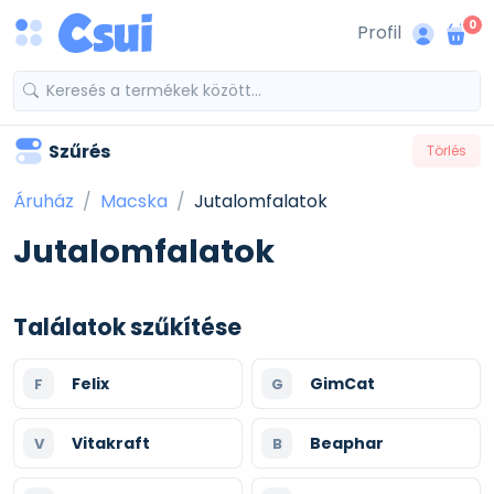
0
Profil
Szűrés
Törlés
Áruház
Macska
Jutalomfalatok
Jutalomfalatok
Találatok szűkítése
Felix
GimCat
F
G
Vitakraft
Beaphar
V
B