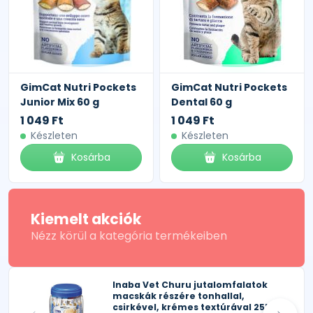
GimCat Nutri Pockets
GimCat Nutri Pockets
Junior Mix 60 g
Dental 60 g
1 049 Ft
1 049 Ft
Készleten
Készleten
Kosárba
Kosárba
Kiemelt akciók
Nézz körül a kategória termékeiben
Inaba Vet Churu jutalomfalatok
macskák részére tonhallal,
csirkével, krémes textúrával 25P