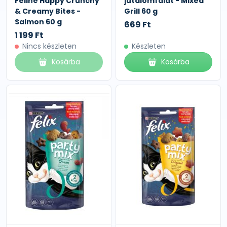
Feline Happy Crunchy
jutalomfalat - Mixed
& Creamy Bites -
Grill 60 g
Salmon 60 g
669 Ft
1 199 Ft
Nincs készleten
Készleten
Kosárba
Kosárba