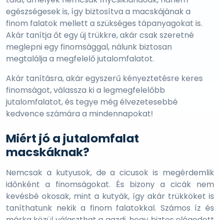
egészségesek is, így biztosítva a macskájának a
finom falatok mellett a szükséges tápanyagokat is.
Akár tanítja őt egy új trükkre, akár csak szeretné
meglepni egy finomsággal, nálunk biztosan
megtalálja a megfelelő jutalomfalatot.
Akár tanításra, akár egyszerű kényeztetésre keres
finomságot, válassza ki a legmegfelelőbb
jutalomfalatot, és tegye még élvezetesebbé
kedvence számára a mindennapokat!
Miért jó a jutalomfalat
macskáknak?
Nemcsak a kutyusok, de a cicusok is megérdemlik
időnként a finomságokat. És bizony a cicák nem
kevésbé okosak, mint a kutyák, így akár trükköket is
taníthatunk nekik a finom falatokkal. Számos íz és
márka közül választhat a gazdi, hogy biztos elégedett