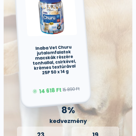
Inaba Vet Churu
jutalomfalatok
macskák részére
tonhallal, csirkével,
krémes textúrával
25P 50 x 14 g
15 890 Ft
14 618 Ft