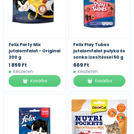
Felix Party Mix
Felix Play Tubes
jutalomfalat - Original
jutalomfalat pulyka és
200 g
sonka ízesítéssel 50 g
1 859 Ft
669 Ft
Készleten
Készleten
Kosárba
Kosárba