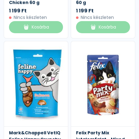
Chicken 60 g
60 g
1 199 Ft
1 199 Ft
Nincs készleten
Nincs készleten
Kosárba
Kosárba
Mark&Chappell VetIQ
Felix Party Mix