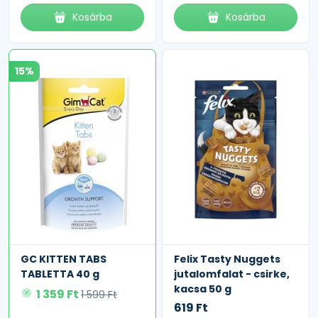
Kosárba
Kosárba
15%
GC KITTEN TABS
Felix Tasty Nuggets
TABLETTA 40 g
jutalomfalat - csirke,
kacsa 50 g
1 359 Ft
1 599 Ft
619 Ft