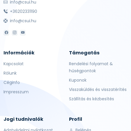
info@csui.hu
+36202331190
info@csui.hu
Információk
Támogatás
Kapcsolat
Rendelési folyamat &
hűségpontok
Rólunk
Kuponok
Céginfo
Visszaküldés és visszatérítés
Impresszum
Szállítás és kézbesítés
Jogi tudnivalók
Profil
Adatvédelmi nyilatkozat
Belépés