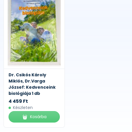
Dr. Csikós Károly
Miklós, Dr.Varga
József: Kedvenceink
biológiája 1 db
4 459 Ft
Készleten
Kosárba