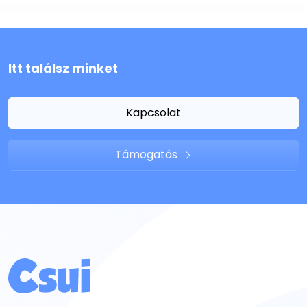
Itt találsz minket
Kapcsolat
Támogatás