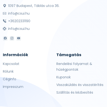
1097 Budapest, Táblás utca 36.
info@csui.hu
+36202331190
info@csui.hu
Információk
Támogatás
Kapcsolat
Rendelési folyamat &
hűségpontok
Rólunk
Kuponok
Céginfo
Visszaküldés és visszatérítés
Impresszum
Szállítás és kézbesítés