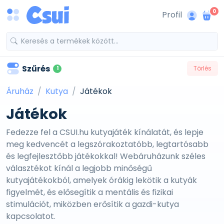
0
Profil
Szűrés
Törlés
1
Áruház
Kutya
Játékok
Játékok
Fedezze fel a CSUI.hu kutyajáték kínálatát, és lepje
meg kedvencét a legszórakoztatóbb, legtartósabb
és legfejlesztőbb játékokkal! Webáruházunk széles
választékot kínál a legjobb minőségű
kutyajátékokból, amelyek órákig lekötik a kutyák
figyelmét, és elősegítik a mentális és fizikai
stimulációt, miközben erősítik a gazdi-kutya
kapcsolatot.