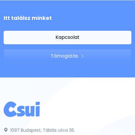
Itt találsz minket
Kapcsolat
Támogatás
1097 Budapest, Táblás utca 36.