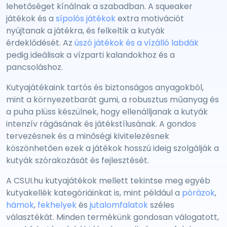
lehetőséget kínálnak a szabadban. A squeaker
játékok és a
sípolós játékok
extra motivációt
nyújtanak a játékra, és felkeltik a kutyák
érdeklődését. Az
úszó játékok és a vízálló labdák
pedig ideálisak a vízparti kalandokhoz és a
pancsoláshoz.
Kutyajátékaink tartós és biztonságos anyagokból,
mint a környezetbarát gumi, a robusztus műanyag és
a puha plüss készülnek, hogy ellenálljanak a kutyák
intenzív rágásának és játékstílusának. A gondos
tervezésnek és a minőségi kivitelezésnek
köszönhetően ezek a játékok hosszú ideig szolgálják a
kutyák szórakozását és fejlesztését.
A CSUI.hu kutyajátékok mellett tekintse meg egyéb
kutyakellék kategóriáinkat is, mint például a
pórázok
,
hámok
,
fekhelyek
és
jutalomfalatok
széles
választékát. Minden termékünk gondosan válogatott,