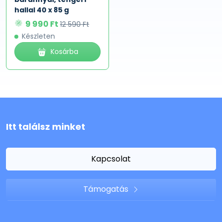
hallal 40 x 85 g
9 990 Ft
12 590 Ft
Készleten
Kosárba
Itt találsz minket
Kapcsolat
Támogatás