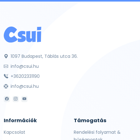
1097 Budapest, Táblás utca 36.
info@csui.hu
+36202331190
info@csui.hu
Információk
Támogatás
Kapcsolat
Rendelési folyamat &
hűségpontok