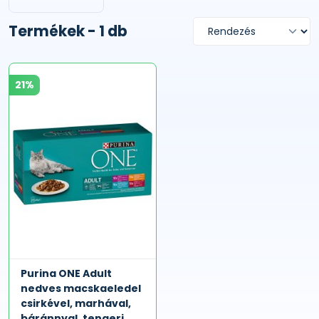
Termékek - 1 db
21%
Purina ONE Adult
nedves macskaeledel
csirkével, marhával,
báránnyal, tengeri