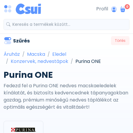
0
Profil
Szűrés
Törlés
Áruház
Macska
Eledel
Konzervek, nedvestápok
Purina ONE
Purina ONE
Fedezd fel a Purina ONE nedves macskaeledelek
kínálatát, és biztosíts kedvencednek tápanyagokban
gazdag, prémium minőségű nedves táplálékot az
optimális egészségért és vitalitásért!