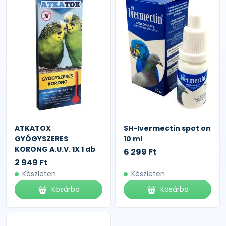
ATKATOX
SH-Ivermectin spot on
GYÓGYSZERES
10 ml
KORONG A.U.V. 1X 1 db
6 299 Ft
2 949 Ft
Készleten
Készleten
Kosárba
Kosárba