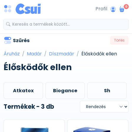
0
Profil
Szűrés
Törlés
Áruház
Madár
Díszmadár
Élősködők ellen
Élősködők ellen
Atkatox
Biogance
Sh
Termékek - 3 db