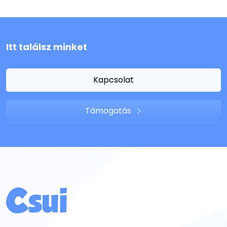
Itt találsz minket
Kapcsolat
Támogatás