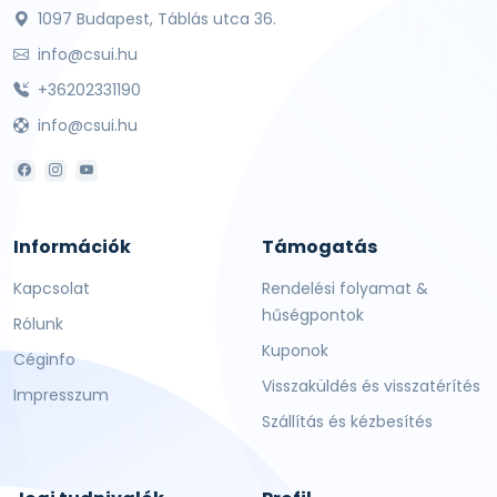
1097 Budapest, Táblás utca 36.
info@csui.hu
+36202331190
info@csui.hu
Információk
Támogatás
Kapcsolat
Rendelési folyamat &
hűségpontok
Rólunk
Kuponok
Céginfo
Visszaküldés és visszatérítés
Impresszum
Szállítás és kézbesítés