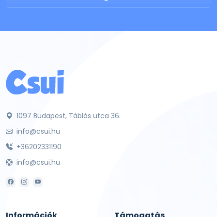
1097 Budapest, Táblás utca 36.
info@csui.hu
+36202331190
info@csui.hu
Információk
Támogatás