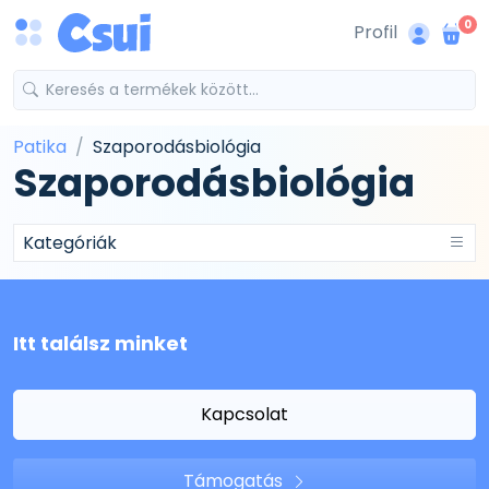
0
Profil
Patika
Szaporodásbiológia
Szaporodásbiológia
Kategóriák
Itt találsz minket
Kapcsolat
Támogatás