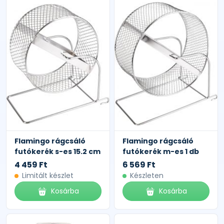
Flamingo rágcsáló
Flamingo rágcsáló
futókerék s-es 15.2 cm
futókerék m-es 1 db
4 459 Ft
6 569 Ft
Limitált készlet
Készleten
Kosárba
Kosárba