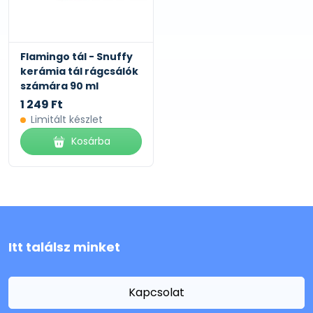
Flamingo tál - Snuffy
kerámia tál rágcsálók
számára 90 ml
1 249 Ft
Limitált készlet
Kosárba
Itt találsz minket
Kapcsolat