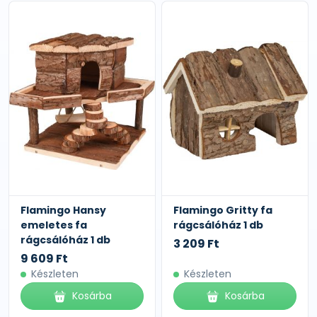
Flamingo Hansy
Flamingo Gritty fa
emeletes fa
rágcsálóház 1 db
rágcsálóház 1 db
3 209 Ft
9 609 Ft
Készleten
Készleten
Kosárba
Kosárba