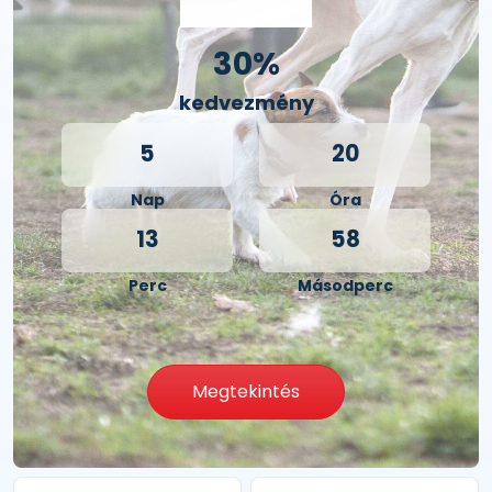
30%
kedvezmény
5
20
Nap
Óra
13
57
Perc
Másodperc
Megtekintés