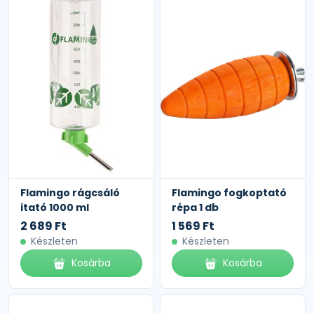
Flamingo rágcsáló
Flamingo fogkoptató
itató 1000 ml
répa 1 db
2 689 Ft
1 569 Ft
Készleten
Készleten
Kosárba
Kosárba