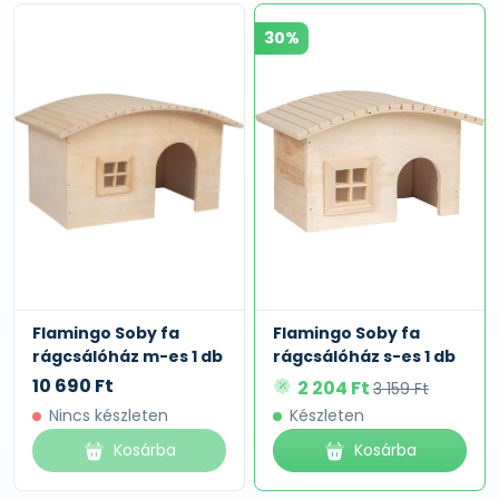
30%
Flamingo Soby fa
Flamingo Soby fa
rágcsálóház m-es 1 db
rágcsálóház s-es 1 db
10 690 Ft
2 204 Ft
3 159 Ft
Nincs készleten
Készleten
Kosárba
Kosárba