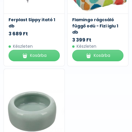
Ferplast Sippy itató 1
Flamingo rágcsáló
db
függő odú - Fizi iglu 1
db
3 689 Ft
3 399 Ft
Készleten
Készleten
Kosárba
Kosárba