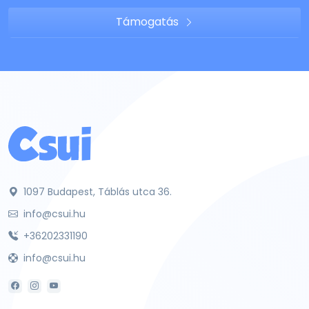
Támogatás
1097 Budapest, Táblás utca 36.
info@csui.hu
+36202331190
info@csui.hu