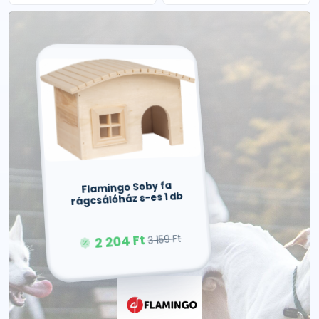
Flamingo Soby fa
rágcsálóház s-es 1 db
2 204 Ft
3 159 Ft