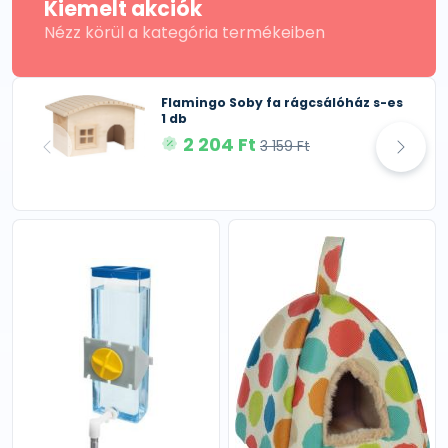
Kiemelt akciók
Nézz körül a kategória termékeiben
Flamingo Soby fa rágcsálóház s-es
1 db
2 204 Ft
3 159 Ft