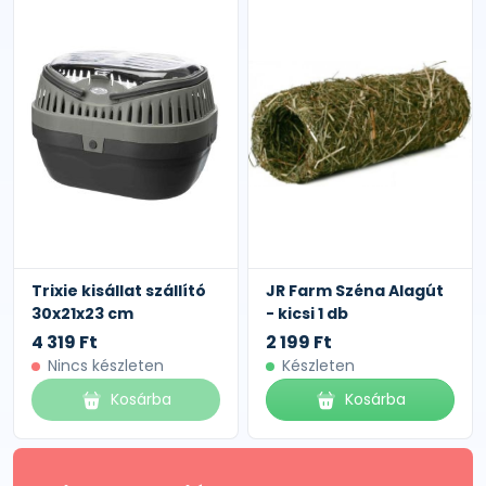
Trixie kisállat szállító
JR Farm Széna Alagút
30x21x23 cm
- kicsi 1 db
4 319 Ft
2 199 Ft
Nincs készleten
Készleten
Kosárba
Kosárba