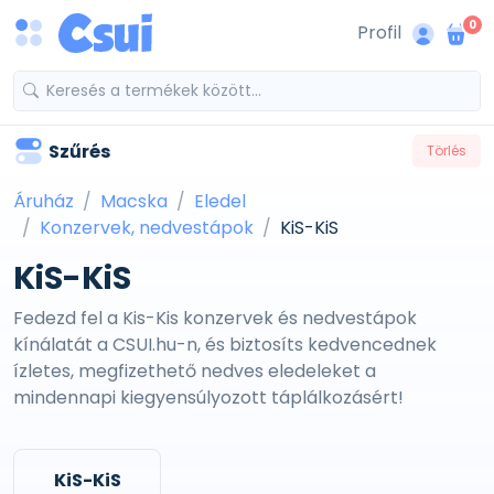
0
Profil
Szűrés
Törlés
Áruház
Macska
Eledel
Konzervek, nedvestápok
KiS-KiS
KiS-KiS
Fedezd fel a Kis-Kis konzervek és nedvestápok
kínálatát a CSUI.hu-n, és biztosíts kedvencednek
ízletes, megfizethető nedves eledeleket a
mindennapi kiegyensúlyozott táplálkozásért!
KiS-KiS