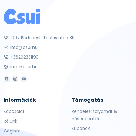
1097 Budapest, Táblás utca 36.
info@csui.hu
+36202331190
info@csui.hu
Információk
Támogatás
Kapcsolat
Rendelési folyamat &
hűségpontok
Rólunk
Kuponok
Céginfo