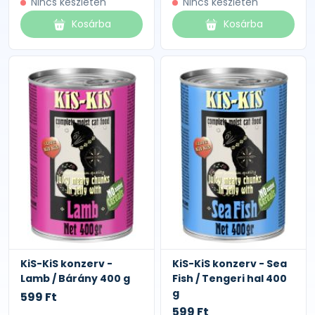
Nincs készleten
Nincs készleten
Kosárba
Kosárba
KiS-KiS konzerv -
KiS-KiS konzerv - Sea
Lamb / Bárány 400 g
Fish / Tengeri hal 400
g
599 Ft
599 Ft