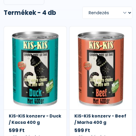
Termékek - 4 db
KiS-KiS konzerv - Duck
KiS-KiS konzerv - Beef
/ Kacsa 400 g
/ Marha 400 g
599 Ft
599 Ft