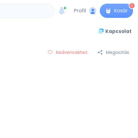
0
Profil
Kosár
unread messages
Kapcsolat
Kedvencekhez
Megosztás