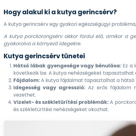
Hogy alakul ki a kutya gerincsérv?
A kutya gerincsérv egy gyakori egészségügyi probléma, 
A kutya porckorongsérv akkor fordul elő, amikor a 
gyakorolva a környező idegekre.
Kutya gerincsérv tünetei
Hátsó lábak gyengesége vagy bénulása:
Ez a 
következik be. A kutya nehézségeket tapasztalhat a
Fájdalom:
A kutya fájdalmat tapasztalhat a hátsó 
Idegesség vagy agresszió:
Az erős fájdalom mi
vezethet.
Vizelet- és székletürítési problémák:
A porckoron
Royal Canin Dachshund Adult -
Roy
és székletürítési nehézségeket okozhat.
Tacskó felnőtt kutya száraz táp 1.5
mac
kg
10 
5 999 Ft
Készleten
K