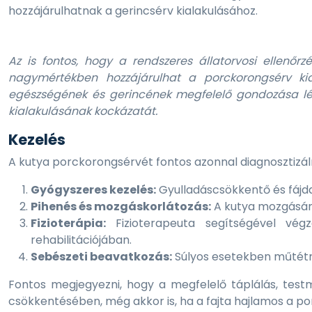
hozzájárulhatnak a gerincsérv kialakulásához.
Az is fontos, hogy a rendszeres állatorvosi ellenőr
nagymértékben hozzájárulhat a porckorongsérv ki
egészségének és gerincének megfelelő gondozása lé
kialakulásának kockázatát.
Kezelés
A kutya porckorongsérvét fontos azonnal diagnosztizálni
Gyógyszeres kezelés:
Gyulladáscsökkentő és fájda
Pihenés és mozgáskorlátozás:
A kutya mozgásána
Fizioterápia:
Fizioterapeuta segítségével vég
rehabilitációjában.
Sebészeti beavatkozás:
Súlyos esetekben műtétre
Fontos megjegyezni, hogy a megfelelő táplálás, test
csökkentésében, még akkor is, ha a fajta hajlamos a p