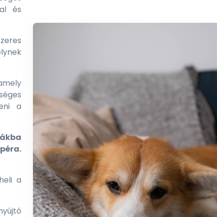
al és
eres
elynek
amely
kséges
eni a
tákba
péra.
eli a
nyújtó