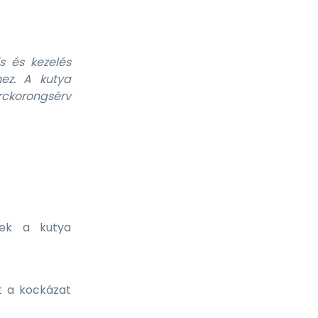
s és kezelés
ez. A kutya
rckorongsérv
nek a kutya
t a kockázat