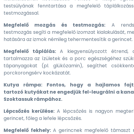
testsúlyának fenntartása a megfelelő táplálkozáss
testmozgással.
Megfelelő mozgás és testmozgás:
A rendsz
testmozgás segíti a megfelelő izomzat kialakulását, m
hatására az izmok némileg tehermentesítik a gerincet.
Megfelelő táplálás:
A kiegyensúlyozott étrend, 
tartalmazza az ízületek és a porc egészségéhez szü
tápanyagokat (pl. glükózamin), segíthet csökkent
porckorongsérv kockázatát.
Kutya rámpa: Fontos, hogy a hajlamos faj
tartozó kutyákat ne engedjük fel-leugrálni a kana
Szoktassuk rámpához.
Lépcsőzés kerülése:
A lépcsőzés is nagyon megterh
gerincet, főleg a lefele lépcsőzés.
Megfelelő fekhely:
A gerincnek megfelelő támaszt 