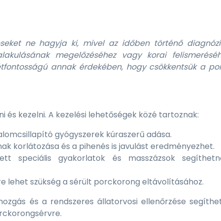
zéseket ne hagyja ki, mivel az időben történő diagnózi
alakulásának megelőzéséhez vagy korai felismeréséh
tfontosságú annak érdekében, hogy csökkentsük a po
 és kezelni. A kezelési lehetőségek közé tartoznak:
lomcsillapító gyógyszerek kúraszerű adása.
k korlátozása és a pihenés is javulást eredményezhet.
zett speciális gyakorlatok és masszázsok segíthet
 lehet szükség a sérült porckorong eltávolításához.
mozgás és a rendszeres állatorvosi ellenőrzése segíthe
orckorongsérvre.