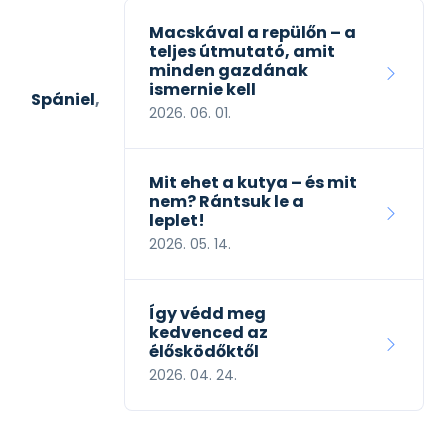
Macskával a repülőn – a
teljes útmutató, amit
minden gazdának
ismernie kell
niel
,
2026. 06. 01.
Mit ehet a kutya – és mit
nem? Rántsuk le a
leplet!
2026. 05. 14.
Így védd meg
kedvenced az
élősködőktől
2026. 04. 24.