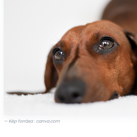
Kosárba
— Kép forrása : canva.com