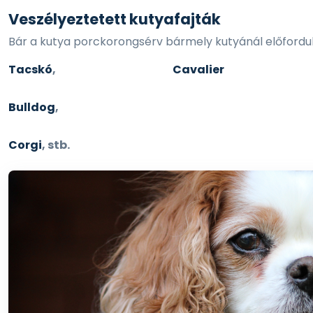
Veszélyeztetett kutyafajták
Bár a kutya porckorongsérv bármely kutyánál előfordul
Tacskó
,
Cavalie
Bulldog
,
Corgi
, stb.