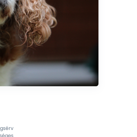
gsérv
séges