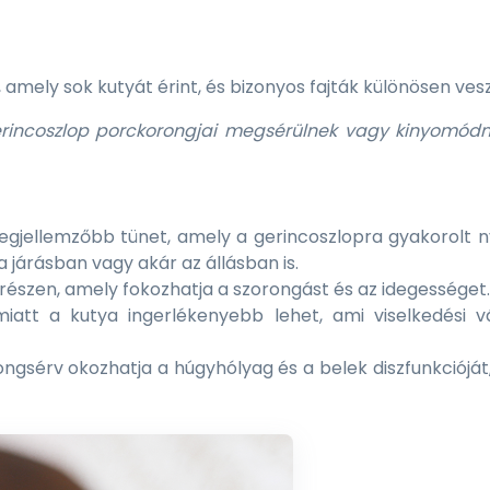
amely sok kutyát érint, és bizonyos fajták különösen ves
gerincoszlop porckorongjai megsérülnek vagy kinyomód
legjellemzőbb tünet, amely a gerincoszlopra gyakorolt 
 járásban vagy akár az állásban is.
részen, amely fokozhatja a szorongást és az idegességet.
att a kutya ingerlékenyebb lehet, ami viselkedési v
+2
gsérv okozhatja a húgyhólyag és a belek diszfunkcióját,
al Canin Kitten - kölyök
Brit Care Mini Fillets i
ska száraz táp 2 kg
Rabbit & Salmon 85 g
890 Ft
489 Ft
észleten
Készleten