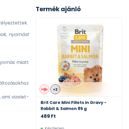
Termék ajánló
zélyeztettek.
nak, nyomást
nyomás miatt
áltozásokhoz
 ami vizelet-
n Gravy -
Brit Care Mini Fillets in Gravy -
Salmon & Herring 85 g
489 Ft
Készleten