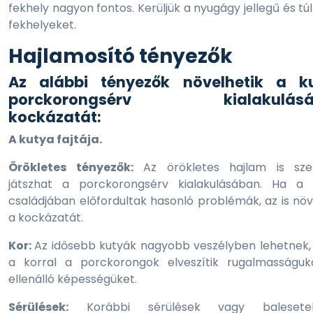
fekhely nagyon fontos. Kerüljük a nyugágy jellegű és tú
fekhelyeket.
Hajlamosító tényezők
Az alábbi tényezők növelhetik a k
porckorongsérv kialakulásá
kockázatát:
A kutya fajtája.
Örökletes tényezők:
Az örökletes hajlam is sze
játszhat a porckorongsérv kialakulásában. Ha a 
családjában előfordultak hasonló problémák, az is növ
a kockázatát.
Kor:
Az idősebb kutyák nagyobb veszélyben lehetnek,
a korral a porckorongok elveszítik rugalmasságuk
ellenálló képességüket.
Sérülések:
Korábbi sérülések vagy balesete