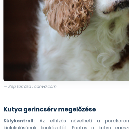
— Kép forrása : canva.com
Kutya gerincsérv megelőzése
Súlykontroll:
Az elhízás növelheti a porckoron
kialakulásának kockázatát. Fontos a kutya egész