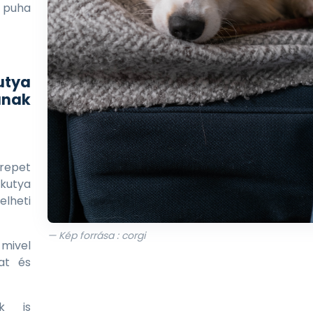
l puha
utya
nak
repet
kutya
elheti
— Kép forrása : corgi
 mivel
at és
k is