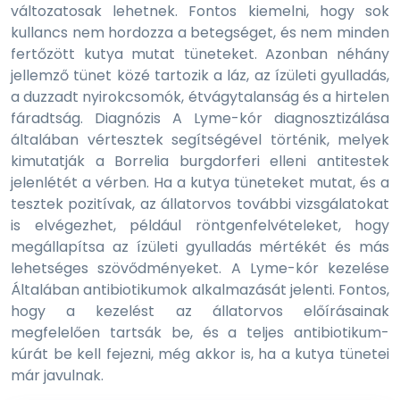
változatosak lehetnek. Fontos kiemelni, hogy sok
kullancs nem hordozza a betegséget, és nem minden
fertőzött kutya mutat tüneteket. Azonban néhány
jellemző tünet közé tartozik a láz, az ízületi gyulladás,
a duzzadt nyirokcsomók, étvágytalanság és a hirtelen
fáradtság. Diagnózis A Lyme-kór diagnosztizálása
általában vértesztek segítségével történik, melyek
kimutatják a Borrelia burgdorferi elleni antitestek
jelenlétét a vérben. Ha a kutya tüneteket mutat, és a
tesztek pozitívak, az állatorvos további vizsgálatokat
is elvégezhet, például röntgenfelvételeket, hogy
megállapítsa az ízületi gyulladás mértékét és más
lehetséges szövődményeket. A Lyme-kór kezelése
Általában antibiotikumok alkalmazását jelenti. Fontos,
hogy a kezelést az állatorvos előírásainak
megfelelően tartsák be, és a teljes antibiotikum-
kúrát be kell fejezni, még akkor is, ha a kutya tünetei
már javulnak.