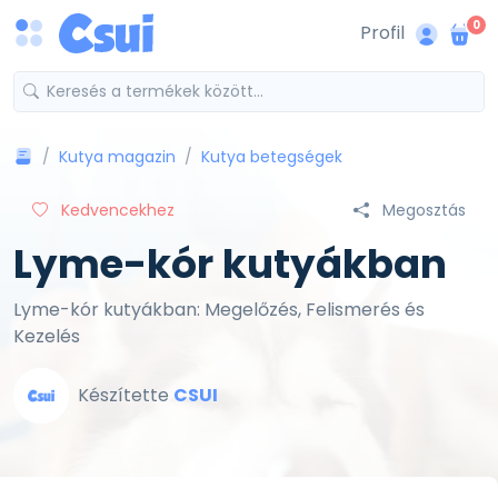
0
Profil
Kutya magazin
Kutya betegségek
Kedvencekhez
Megosztás
Lyme-kór kutyákban
Lyme-kór kutyákban: Megelőzés, Felismerés és
Kezelés
Készítette
CSUI