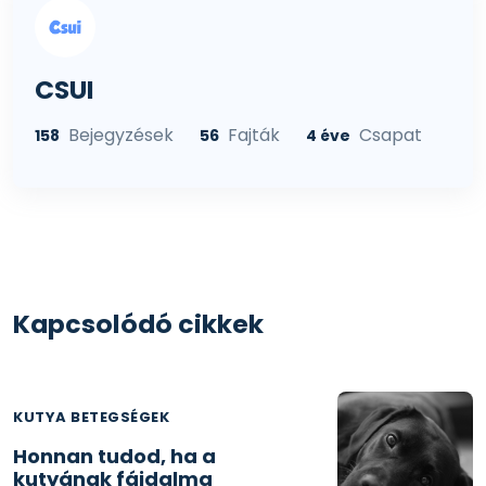
CSUI
Bejegyzések
Fajták
Csapat
158
56
4 éve
Kapcsolódó cikkek
KUTYA BETEGSÉGEK
Honnan tudod, ha a
kutyának fájdalma