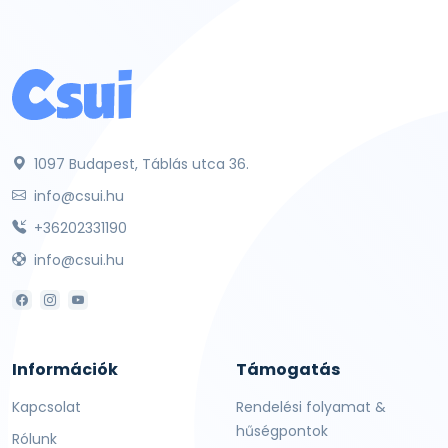
1097 Budapest, Táblás utca 36.
info@csui.hu
+36202331190
info@csui.hu
Információk
Támogatás
Kapcsolat
Rendelési folyamat &
hűségpontok
Rólunk