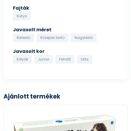
Fajták
Kutya
Javasolt méret
Kistestű
Közepes testű
Nagytestű
Javasolt kor
Kölyök
Junior
Felnőtt
Idős
Ajánlott termékek