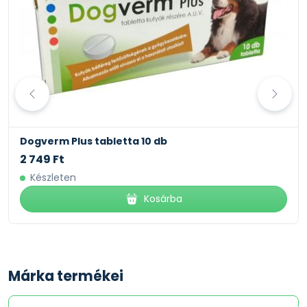
Dogverm Plus tabletta 10 db
2 749 Ft
Készleten
Kosárba
Márka termékei