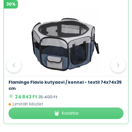
30%
Flamingo Flavio kutyaovi / kennel - textil 74x74x35
cm
24 843 Ft
35 490 Ft
Limitált készlet
Kosárba