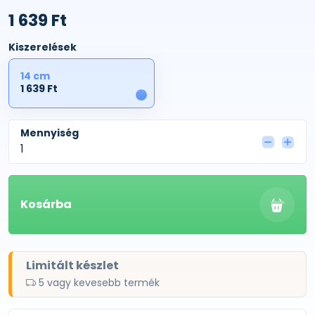
1 639 Ft
Kiszerelések
14 cm
1 639 Ft
1
Mennyiség
Kosárba
Limitált készlet
5 vagy kevesebb termék