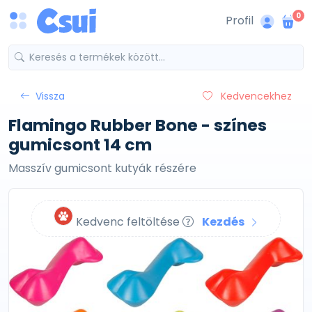
0
Profil
Vissza
Kedvencekhez
Flamingo Rubber Bone - színes
gumicsont 14 cm
Masszív gumicsont kutyák részére
Kedvenc feltöltése
Kezdés