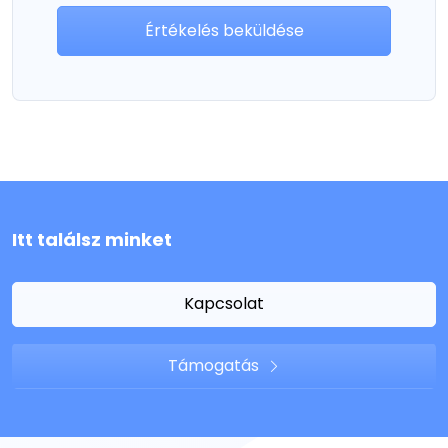
Értékelés beküldése
Itt találsz minket
Kapcsolat
Támogatás