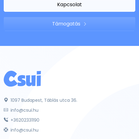
Kapcsolat
Támogatás
1097 Budapest, Táblás utca 36.
info@csui.hu
+36202331190
info@csui.hu