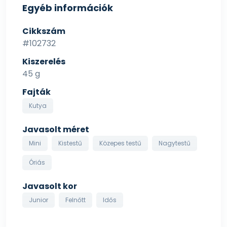
Egyéb információk
Cikkszám
#102732
Kiszerelés
45 g
Fajták
Kutya
Javasolt méret
Mini
Kistestű
Közepes testű
Nagytestű
Óriás
Javasolt kor
Junior
Felnőtt
Idős