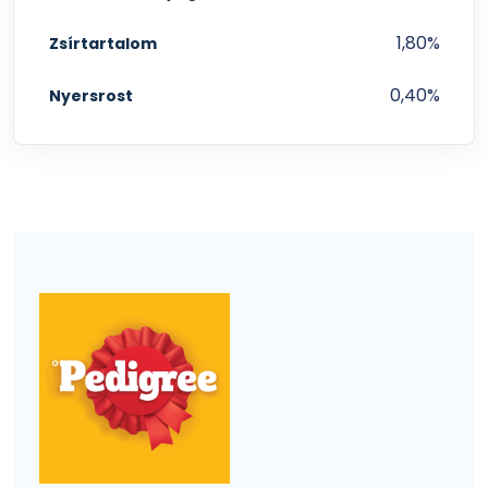
1,80%
Zsírtartalom
0,40%
Nyersrost