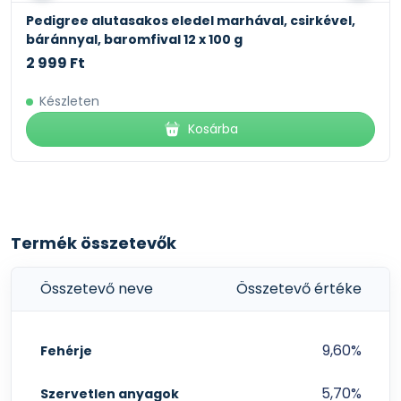
Pedigree alutasakos eledel marhával, csirkével,
báránnyal, baromfival 12 x 100 g
2 999 Ft
Készleten
Kosárba
Termék összetevők
Összetevő neve
Összetevő értéke
9,60%
Fehérje
5,70%
Szervetlen anyagok