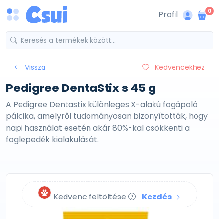
0
Profil
Vissza
Kedvencekhez
Pedigree DentaStix s 45 g
A Pedigree Dentastix különleges X-alakú fogápoló
pálcika, amelyről tudományosan bizonyították, hogy
napi használat esetén akár 80%-kal csökkenti a
foglepedék kialakulását.
Kedvenc feltöltése
Kezdés