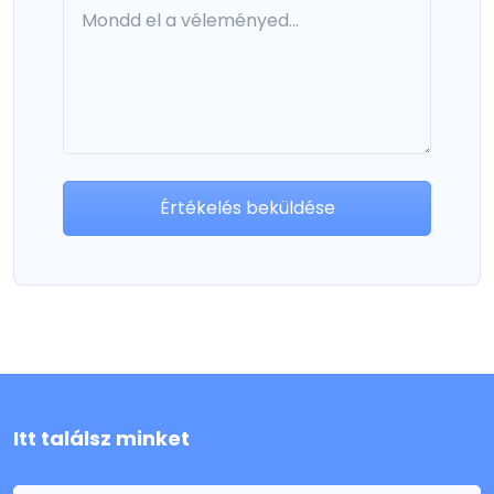
Értékelés beküldése
Itt találsz minket