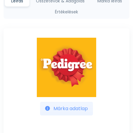
Leírás
Összetevők & Adagolás
Márka leírás
Értékelések
Márka adatlap