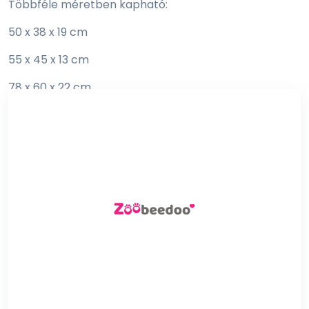
Többféle méretben kapható:
50 x 38 x 19 cm
55 x 45 x 13 cm
78 x 60 x 22 cm
90 x 70 x 15 cm
Tisztítás:
Mosógépben mosható 30 °C-on.