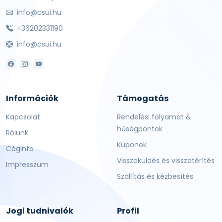
info@csui.hu
+36202331190
info@csui.hu
Információk
Támogatás
Kapcsolat
Rendelési folyamat &
hűségpontok
Rólunk
Kuponok
Céginfo
Visszaküldés és visszatérítés
Impresszum
Szállítás és kézbesítés
Jogi tudnivalók
Profil