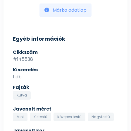
Márka adatlap
Egyéb információk
Cikkszám
#145538
Kiszerelés
1 db
Fajták
Kutya
Javasolt méret
Mini
Kistestű
Közepes testű
Nagytestű
Javasolt kor