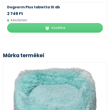
Dogverm Plus tabletta 10 db
2 749 Ft
Készleten
Kosárba
Márka termékei