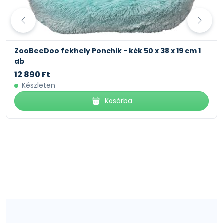
ZooBeeDoo fekhely Ponchik - kék 50 x 38 x 19 cm 1
db
12 890 Ft
Készleten
Kosárba