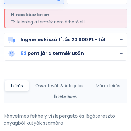
1
Nincs készleten
Jelenleg a termék nem érhető el!
Ingyenes kiszállítás 20 000 Ft - tól
62
pont jár a termék után
Leírás
Összetevők & Adagolás
Márka leírás
Értékelések
Kényelmes fekhely vízlepergető és légáteresztő
anyagból kutyák számára