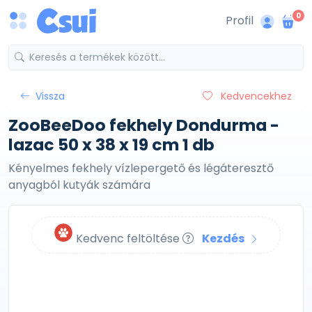
0
Profil
Vissza
Kedvencekhez
ZooBeeDoo fekhely Dondurma -
lazac 50 x 38 x 19 cm 1 db
Kényelmes fekhely vízlepergető és légáteresztő
anyagból kutyák számára
Kedvenc feltöltése
Kezdés