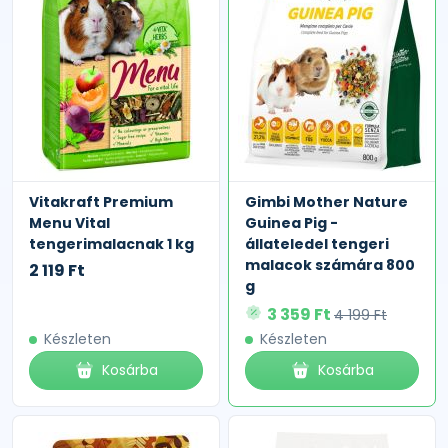
Vitakraft Premium
Gimbi Mother Nature
Menu Vital
Guinea Pig -
tengerimalacnak 1 kg
állateledel tengeri
malacok számára 800
2 119 Ft
g
3 359 Ft
4 199 Ft
Készleten
Készleten
Kosárba
Kosárba