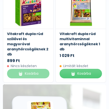
Vitakraft dupla rúd
Vitakraft dupla rúd
szőlővel és
multivitaminnal
mogyoróval
aranyhörcsögöknek 1
aranyhörcsögöknek 2
db
db
1 029 Ft
899 Ft
Nincs készleten
Limitált készlet
Kosárba
Kosárba