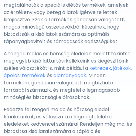
megtalálhatók a speciális diétás termékek, amelyek
az érzékeny vagy beteg állatok igényeire lettek
kifejlesztve. Ezek a termékek gondosan válogatott,
magas minőségű összetevőkből készülnek, hogy
biztosítsák a kisállatok számára az optimális
tápanyagbevitelt és támogassák egészségüket.
A tengeri malac és hörcsög eledelek mellett tekintse
meg egyéb kisállattartási kellékeink és kiegészítőink
széles választékát is, mint például a
ketrecek
,
játékok
,
ápolási termékek
és
alomanyagok
. Minden
termékünk gondosan válogatott, megbízható
forrásból származik, és megfelel a legmagasabb
minőségi és biztonsági előírásoknak.
Fedezze fel tengeri malac és hörcsög eledel
kínálatunkat, és válassza ki a legmegfelelőbb
eledeleket kedvencei számára! Rendeljen még ma, és
biztosítsa kisállatai számára a tápláló és