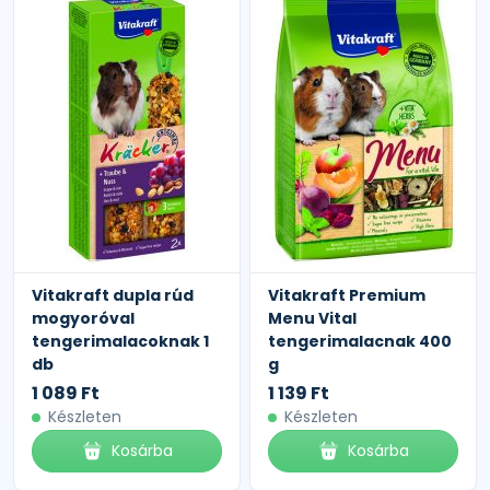
Vitakraft dupla rúd
Vitakraft Premium
mogyoróval
Menu Vital
tengerimalacoknak 1
tengerimalacnak 400
db
g
1 089 Ft
1 139 Ft
Készleten
Készleten
Kosárba
Kosárba