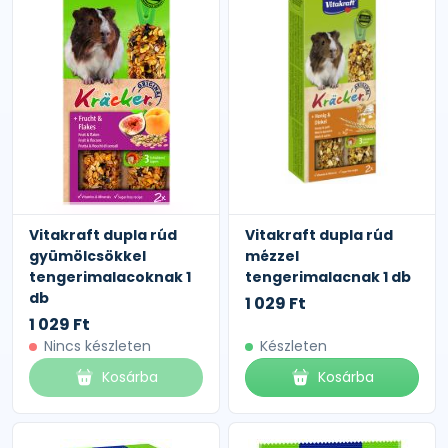
Vitakraft dupla rúd
Vitakraft dupla rúd
gyümölcsökkel
mézzel
tengerimalacoknak 1
tengerimalacnak 1 db
db
1 029 Ft
1 029 Ft
Nincs készleten
Készleten
Kosárba
Kosárba