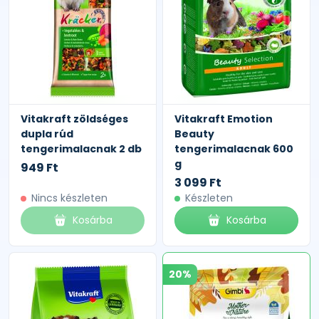
Vitakraft zöldséges
Vitakraft Emotion
dupla rúd
Beauty
tengerimalacnak 2 db
tengerimalacnak 600
g
949 Ft
3 099 Ft
Nincs készleten
Készleten
Kosárba
Kosárba
20%