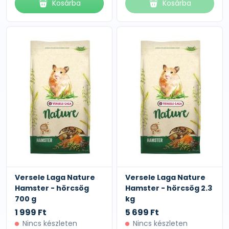
Kosárba
Kosárba
Versele Laga Nature
Versele Laga Nature
Hamster - hörcsög
Hamster - hörcsög 2.3
700 g
kg
1 999 Ft
5 699 Ft
Nincs készleten
Nincs készleten