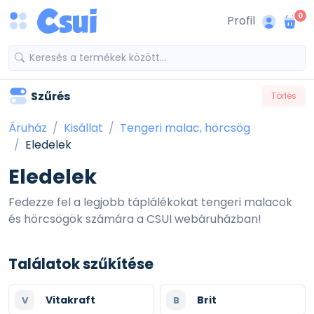
0
Profil
Szűrés
Törlés
Áruház
Kisállat
Tengeri malac, hörcsög
Eledelek
Eledelek
Fedezze fel a legjobb táplálékokat tengeri malacok
és hörcsögök számára a CSUI webáruházban!
Találatok szűkítése
Vitakraft
Brit
V
B