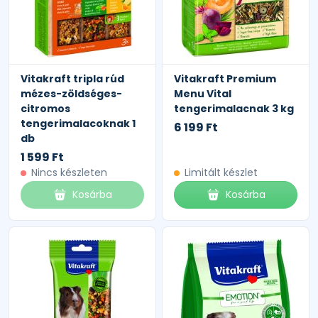
Vitakraft tripla rúd
Vitakraft Premium
mézes-zöldséges-
Menu Vital
citromos
tengerimalacnak 3 kg
tengerimalacoknak 1
6 199 Ft
db
1 599 Ft
Nincs készleten
Limitált készlet
Kosárba
Kosárba