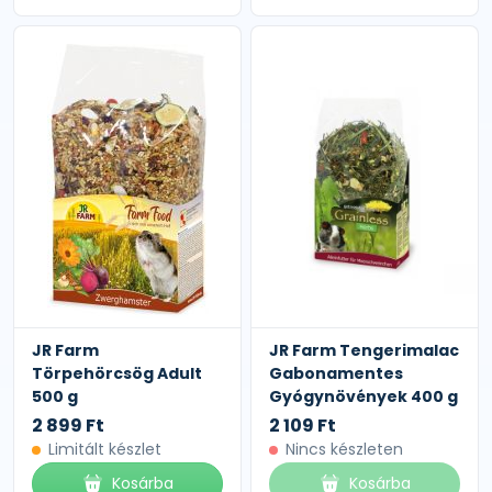
JR Farm
JR Farm Tengerimalac
Törpehörcsög Adult
Gabonamentes
500 g
Gyógynövények 400 g
2 899 Ft
2 109 Ft
Limitált készlet
Nincs készleten
Kosárba
Kosárba