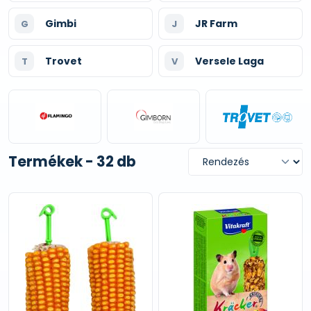
Gimbi
JR Farm
G
J
Trovet
Versele Laga
T
V
Termékek - 32 db