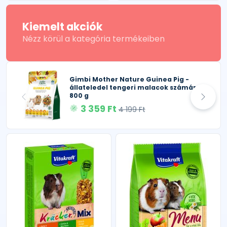
Kiemelt akciók
Nézz körül a kategória termékeiben
Gimbi Mother Nature Guinea Pig -
állateledel tengeri malacok számára
800 g
3 359 Ft
4 199 Ft