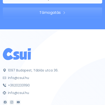
Támogatás
1097 Budapest, Táblás utca 36.
info@csui.hu
+36202331190
info@csui.hu