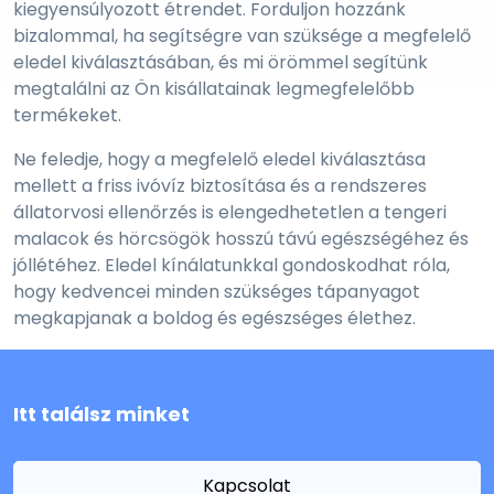
kiegyensúlyozott étrendet. Forduljon hozzánk
bizalommal, ha segítségre van szüksége a megfelelő
eledel kiválasztásában, és mi örömmel segítünk
megtalálni az Ön kisállatainak legmegfelelőbb
termékeket.
Ne feledje, hogy a megfelelő eledel kiválasztása
mellett a friss ivóvíz biztosítása és a rendszeres
állatorvosi ellenőrzés is elengedhetetlen a tengeri
malacok és hörcsögök hosszú távú egészségéhez és
jóllétéhez. Eledel kínálatunkkal gondoskodhat róla,
hogy kedvencei minden szükséges tápanyagot
megkapjanak a boldog és egészséges élethez.
Itt találsz minket
Kapcsolat