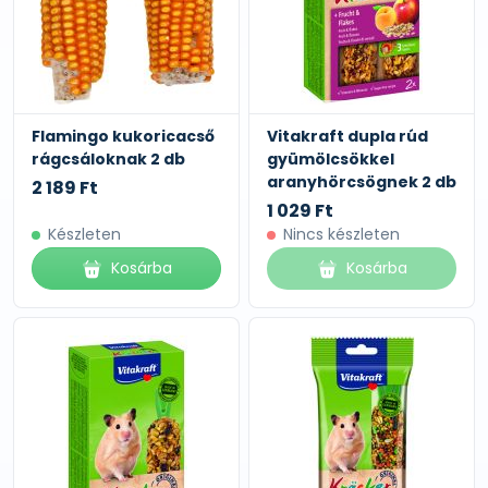
Flamingo kukoricacső
Vitakraft dupla rúd
rágcsáloknak 2 db
gyümölcsökkel
aranyhörcsögnek 2 db
2 189 Ft
1 029 Ft
Készleten
Nincs készleten
Kosárba
Kosárba