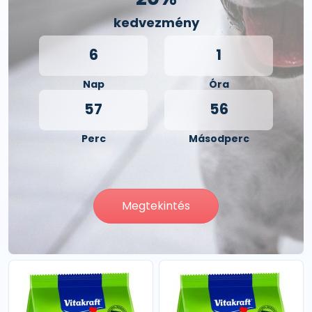
kedvezmény
6
1
Nap
Óra
57
55
Perc
Másodperc
Megtekintés