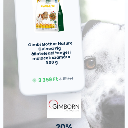
Gimbi Mother Nature
Guinea Pig -
állateledel tengeri
malacok számára
800 g
3 359 Ft
4 199 Ft
20%