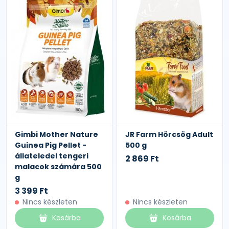
Gimbi Mother Nature
JR Farm Hörcsög Adult
Guinea Pig Pellet -
500 g
állateledel tengeri
2 869 Ft
malacok számára 500
g
3 399 Ft
Nincs készleten
Nincs készleten
Kosárba
Kosárba