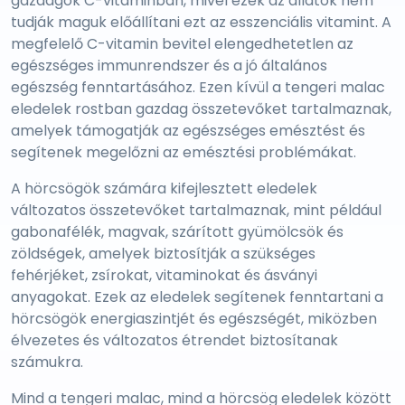
gazdagok C-vitaminban, mivel ezek az állatok nem
tudják maguk előállítani ezt az esszenciális vitamint. A
megfelelő C-vitamin bevitel elengedhetetlen az
egészséges immunrendszer és a jó általános
egészség fenntartásához. Ezen kívül a tengeri malac
eledelek rostban gazdag összetevőket tartalmaznak,
amelyek támogatják az egészséges emésztést és
segítenek megelőzni az emésztési problémákat.
A hörcsögök számára kifejlesztett eledelek
változatos összetevőket tartalmaznak, mint például
gabonafélék, magvak, szárított gyümölcsök és
zöldségek, amelyek biztosítják a szükséges
fehérjéket, zsírokat, vitaminokat és ásványi
anyagokat. Ezek az eledelek segítenek fenntartani a
hörcsögök energiaszintjét és egészségét, miközben
élvezetes és változatos étrendet biztosítanak
számukra.
Mind a tengeri malac, mind a hörcsög eledelek között