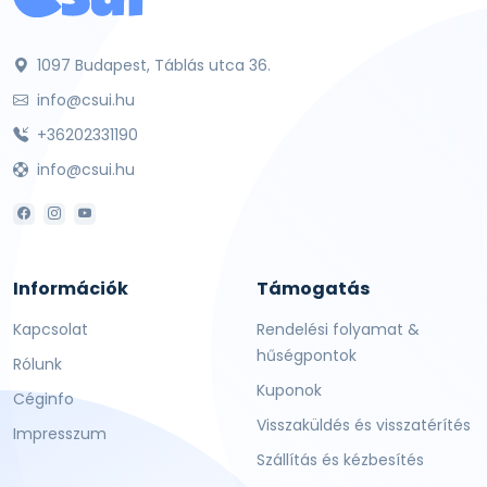
1097 Budapest, Táblás utca 36.
info@csui.hu
+36202331190
info@csui.hu
Információk
Támogatás
Kapcsolat
Rendelési folyamat &
hűségpontok
Rólunk
Kuponok
Céginfo
Visszaküldés és visszatérítés
Impresszum
Szállítás és kézbesítés