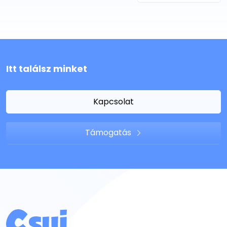
Itt találsz minket
Kapcsolat
Támogatás