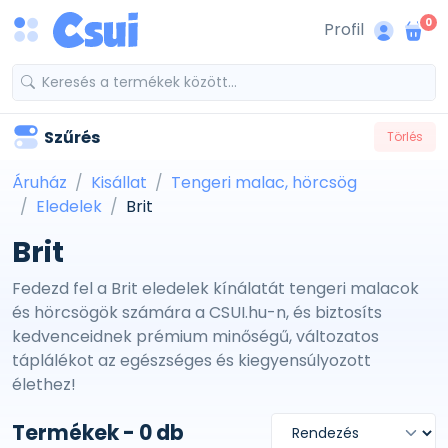
0
Profil
Szűrés
Törlés
Áruház
Kisállat
Tengeri malac, hörcsög
Eledelek
Brit
Brit
Fedezd fel a Brit eledelek kínálatát tengeri malacok
és hörcsögök számára a CSUI.hu-n, és biztosíts
kedvenceidnek prémium minőségű, változatos
táplálékot az egészséges és kiegyensúlyozott
élethez!
Termékek - 0 db