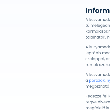
Infor
A kutyameden
túlmelegedne
karmolásokn
találhatók, 
A kutyameden
legtöbb mode
szeleppel, a
remek szórako
A kutyameden
a
pórázok
,
n
megbízható f
Fedezze fel
tegye élveze
megfelelő k