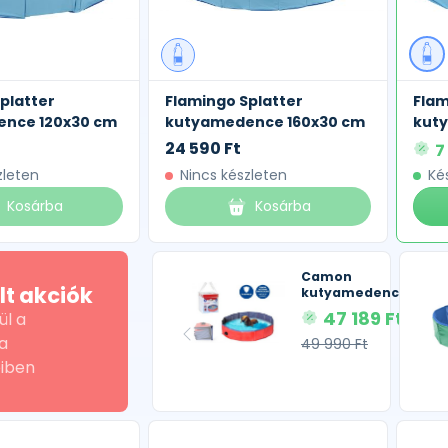
platter
Flamingo Splatter
Flam
nce 120x30 cm
kutyamedence 160x30 cm
kut
24 590 Ft
7
zleten
Nincs készleten
Ké
Kosárba
Kosárba
Camon
lt akciók
kutyamedence
47 189 Ft
ül a
a
49 990 Ft
iben