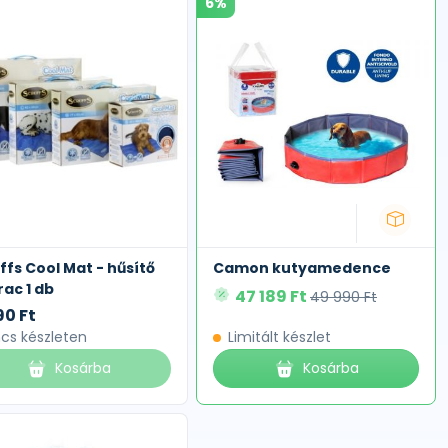
6%
ffs Cool Mat - hűsítő
Camon kutyamedence
ac 1 db
47 189 Ft
49 990 Ft
90 Ft
ncs készleten
Limitált készlet
Kosárba
Kosárba