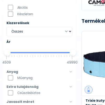
Akciós
Készleten
Termékek
Kiszerelések
Ár
4509
49990
Anyag
Műanyag
Extra tulajdonság
Csúszásbiztos
Trixie ku
Javasolt méret