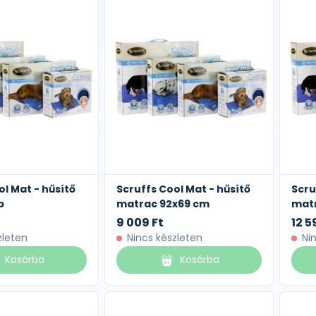
ol Mat - hűsítő
Scruffs Cool Mat - hűsítő
Scru
b
matrac 92x69 cm
matr
9 009 Ft
12 5
zleten
Nincs készleten
Ni
Kosárba
Kosárba