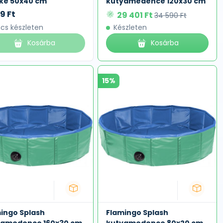
ke 50x40 cm
kutyamedence 120x30 cm
9 Ft
29 401 Ft
34 590 Ft
ncs készleten
Készleten
Kosárba
Kosárba
15%
ingo Splash
Flamingo Splash