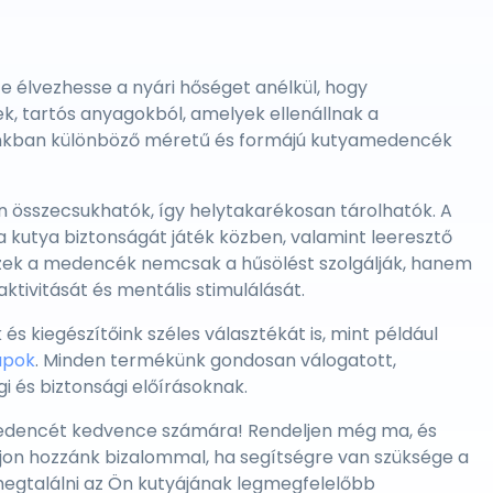
 élvezhesse a nyári hőséget anélkül, hogy
k, tartós anyagokból, amelyek ellenállnak a
tunkban különböző méretű és formájú kutyamedencék
 összecsukhatók, így helytakarékosan tárolhatók. A
a kutya biztonságát játék közben, valamint leeresztő
 Ezek a medencék nemcsak a hűsölést szolgálják, hanem
aktivitását és mentális stimulálását.
s kiegészítőink széles választékát is, mint például
ápok
. Minden termékünk gondosan válogatott,
 és biztonsági előírásoknak.
 medencét kedvence számára! Rendeljen még ma, és
ljon hozzánk bizalommal, ha segítségre van szüksége a
egtalálni az Ön kutyájának legmegfelelőbb