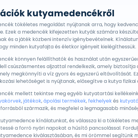
mációk kutyamedencékről
cék tökéletes megoldást nyújtanak arra, hogy kedvence
. Ezek a medencék kifejezetten kutyák számára készülte
ak és a játék közbeni intenzív igénybevételnek. Kínála
hogy minden kutyafajta és életkor igényeit kielégíthessük.
cék könnyen felállíthatók és használat után egyszerűen
ll csúszásmentes aljzattal rendelkezik, amely biztosítja 
mely megkönnyíti a víz gyors és egyszerű eltávolítását.
zási lehetőséget is nyújtanak, elősegítve a kutya fizikai 
cék mellett tekintse meg egyéb kutyatartási kellékeink é
yakörvek
,
játékok
,
ápolási termékek
,
fekhelyek
és
kutyat
orrásból származik, és megfelel a legmagasabb minőségi
 kutyamedence kínálatunkat, és válassza ki a tökéletes
tessé a forró nyári napokat a hűsítő pancsolással. Fordu
utyamedence kiválasztásában, és mi örömmel segítünk m