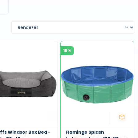
15%
ffs Windsor Box Bed -
Flamingo Splash