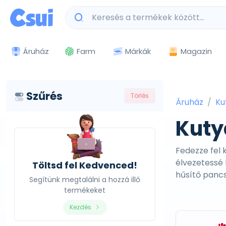
Márkák
Magazin
Áruház
Farm
Szűrés
Törlés
Áruház
Ku
Kut
Fedezze fel
élvezetessé
Töltsd fel Kedvenced!
hűsítő pancs
Segítünk megtalálni a hozzá illő
termékeket
Kezdés