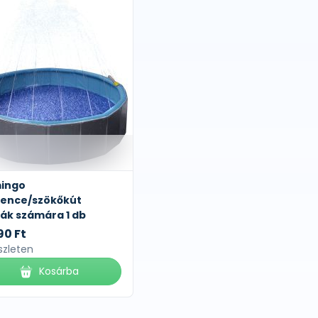
mingo
ence/szökőkút
ák számára 1 db
90 Ft
szleten
Kosárba