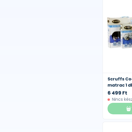
Scruffs Co
matrac 1 d
6 499 Ft
Nincs kés