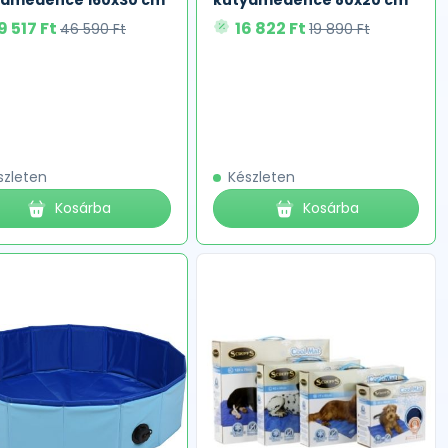
yamedence 160x30 cm
kutyamedence 80x20 cm
9 517 Ft
16 822 Ft
46 590 Ft
19 890 Ft
szleten
Készleten
Kosárba
Kosárba