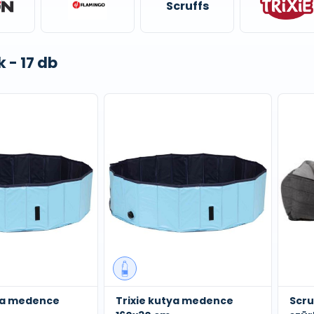
Scruffs
 - 17 db
tya medence
Trixie kutya medence
Scru