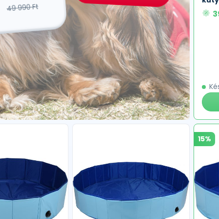
kut
49 990 Ft
3
Ké
15%