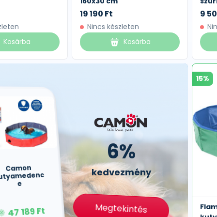
160x30 cm
szür
19 190 Ft
9 50
zleten
Nincs készleten
Ni
Kosárba
Kosárba
15%
6%
Camon
kedvezmény
utyamedenc
e
Flam
Megtekintés
47 189 Ft