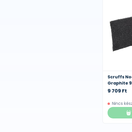
Scruffs No
Graphite 
9 709 Ft
Nincs kés