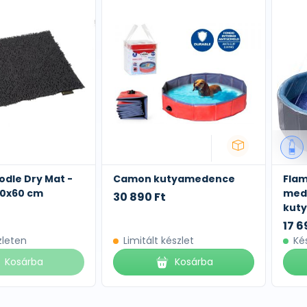
odle Dry Mat -
Camon kutyamedence
Fla
90x60 cm
med
30 890 Ft
kuty
17 6
zleten
Limitált készlet
Ké
Kosárba
Kosárba