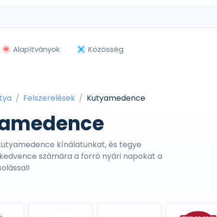
Alapítványok
Közösség
tya
Felszerelések
Kutyamedence
yamedence
 kutyamedence kínálatunkat, és tegye
 kedvence számára a forró nyári napokat a
olással!