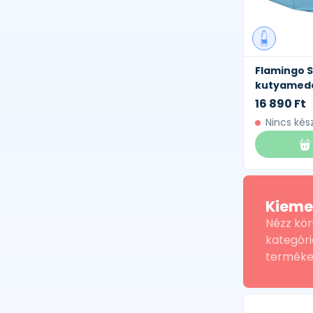
Flamingo S
kutyamede
16 890 Ft
Nincs kés
Kieme
Nézz kör
kategóri
terméke