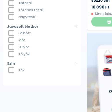
80x20 cm
Kistestű
10 890 Ft
Közepes testű
Nincs kés
Nagytestű
Javasolt életkor
Felnőtt
Idős
Junior
Kölyök
Szín
Kék
k