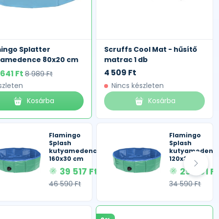
ingo Splatter
Scruffs Cool Mat - hűsítő
yamedence 80x20 cm
matrac 1 db
4 509 Ft
 641 Ft
8 989 Ft
szleten
Nincs készleten
Kosárba
Kosárba
Flamingo
Flamingo
Splash
Splash
kutyamedence
kutyamedenc
160x30 cm
120x30 cm
39 517 Ft
29 401 F
46 590 Ft
34 590 Ft