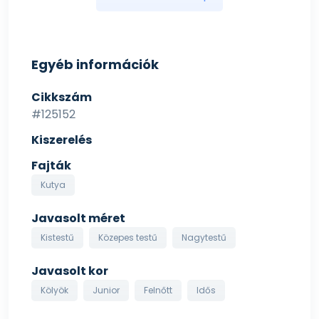
medencében! Ellenőrizze kedvence körmeinek
hosszúságát és élességét, mert a túl hosszú vagy éles
körmök károsíthatják a medence anyagát! Ilyen fajta
sérülésekre nem áll módunkban garanciát vállalni.
Egyéb információk
Cikkszám
#125152
Kiszerelés
Fajták
Kutya
Javasolt méret
Kistestű
Közepes testű
Nagytestű
Javasolt kor
Kölyök
Junior
Felnőtt
Idős