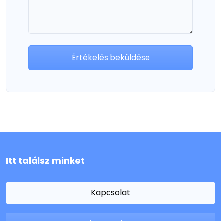
Értékelés beküldése
Itt találsz minket
Kapcsolat