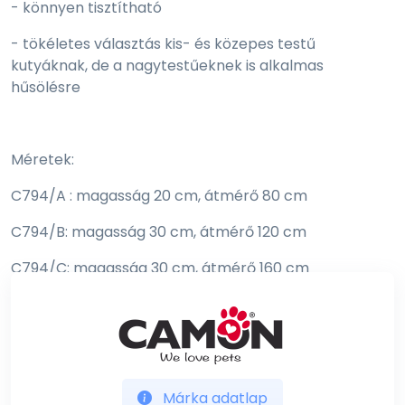
- könnyen tisztítható
- tökéletes választás kis- és közepes testű
kutyáknak, de a nagytestűeknek is alkalmas
hűsölésre
Méretek:
C794/A : magasság 20 cm, átmérő 80 cm
C794/B: magasság 30 cm, átmérő 120 cm
C794/C: magasság 30 cm, átmérő 160 cm
FIGYELMEZTETÉS!!!
Nincs olyan játék ami elpusztíthatatlan egy kutyus
számára! Ne hagyja kedvencét felügyelet nélkül a
Márka adatlap