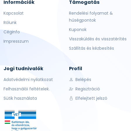
Információk
Támogatás
Kapcsolat
Rendelési folyamat &
hűségpontok
Rólunk
Kuponok
Céginfo
Visszaküldés és visszatérítés
Impresszum
Szállítás és kézbesítés
Jogi tudnivalók
Profil
Adatvédelmi nyilatkozat
Belépés
Felhasználói feltételek.
Regisztráció
Sütik használata
Elfelejtett jelszó