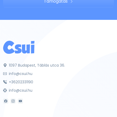
Támogatás
1097 Budapest, Táblás utca 36.
info@csui.hu
+36202331190
info@csui.hu