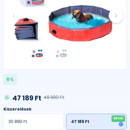
6%
47 189 Ft
49 990 Ft
Kiszerelések
akció
30 890 Ft
47 189 Ft
1