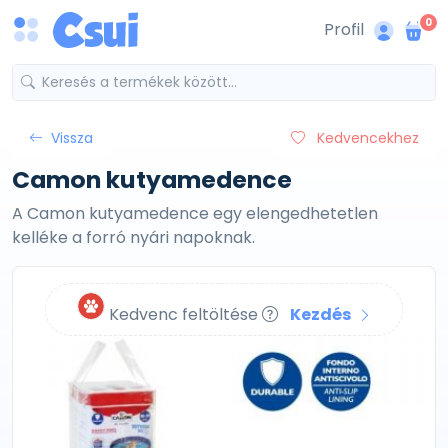
0
Profil
Vissza
Kedvencekhez
Camon kutyamedence
A Camon kutyamedence egy elengedhetetlen
kelléke a forró nyári napoknak.
Kedvenc feltöltése
Kezdés