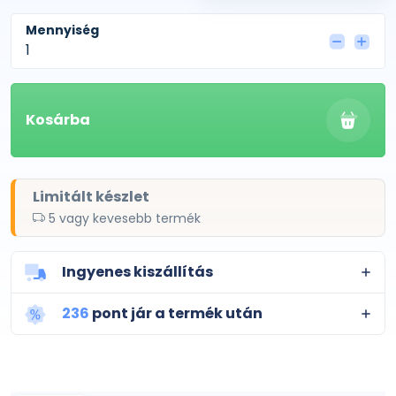
Mennyiség
Kosárba
Limitált készlet
5 vagy kevesebb termék
Ingyenes kiszállítás
236
pont jár a termék után