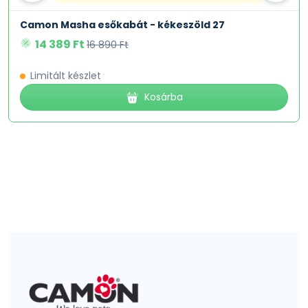
Camon Masha esőkabát - kékeszöld 27
14 389 Ft
16 890 Ft
Limitált készlet
Kosárba