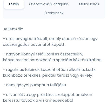
Leírás
Összetevők & Adagolás
Márka leírás
Értékelések
Jellemzők:
- erős anyagból készült, amely a belső részen egy
csúszásgátlós bevonatot kapott
- nagyon könnyű felállítani és összecsukni,
kényelmesen hordozható a speciális kézitáskájában
- rugalmas falainak köszönhetően alkalmazkodik
különböző terekhez, például terasz vagy erkély
- nem igényel pumpát a felfújása
- el van látva egy praktikus szeleppel, amelyen
keresztül távozik a víz a medencéből