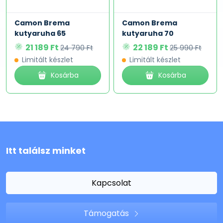
Camon Brema
Camon Brema
kutyaruha 65
kutyaruha 70
21 189 Ft
22 189 Ft
24 790 Ft
25 990 Ft
Limitált készlet
Limitált készlet
Kosárba
Kosárba
Itt találsz minket
Kapcsolat
Támogatás