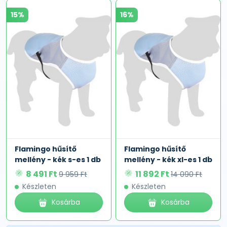
15%
16%
Flamingo hűsítő
Flamingo hűsítő
mellény - kék s-es 1 db
mellény - kék xl-es 1 db
8 491 Ft
11 892 Ft
9 959 Ft
14 090 Ft
Készleten
Készleten
Kosárba
Kosárba