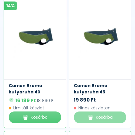
14%
Camon Brema
Camon Brema
kutyaruha 40
kutyaruha 45
19 890 Ft
16 189 Ft
18 890 Ft
Limitált készlet
Nincs készleten
Kosárba
Kosárba