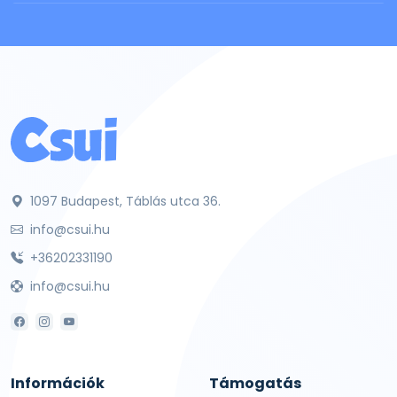
1097 Budapest, Táblás utca 36.
info@csui.hu
+36202331190
info@csui.hu
Információk
Támogatás