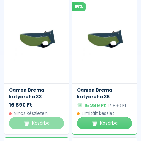
15%
Camon Brema
Camon Brema
kutyaruha 33
kutyaruha 36
16 890 Ft
15 289 Ft
17 890 Ft
Nincs készleten
Limitált készlet
Kosárba
Kosárba