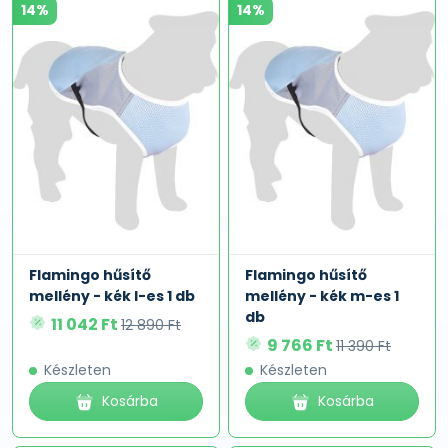
14%
14%
Flamingo hűsítő
Flamingo hűsítő
mellény - kék l-es 1 db
mellény - kék m-es 1
db
11 042 Ft
12 890 Ft
9 766 Ft
11 390 Ft
Készleten
Készleten
Kosárba
Kosárba