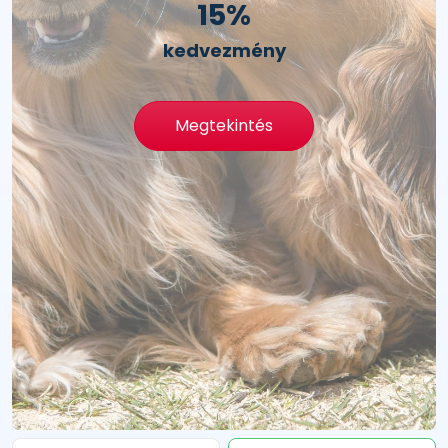
15%
kedvezmény
Megtekintés