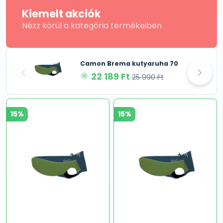
Kiemelt akciók
Nézz körül a kategória termékeiben
Camon Brema kutyaruha 70
22 189 Ft
25 990 Ft
15%
15%