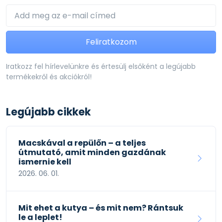
Feliratkozom
Iratkozz fel hírlevelünkre és értesülj elsőként a legújabb
termékekről és akciókról!
Legújabb cikkek
Macskával a repülőn – a teljes
útmutató, amit minden gazdának
ismernie kell
2026. 06. 01.
Mit ehet a kutya – és mit nem? Rántsuk
le a leplet!