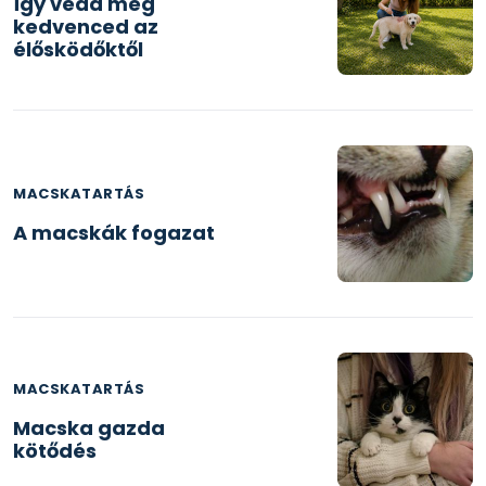
Így védd meg
kedvenced az
élősködőktől
MACSKATARTÁS
A macskák fogazat
MACSKATARTÁS
Macska gazda
kötődés