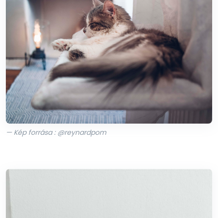
— Kép forrása : @reynardpom