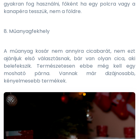
gyakran fog használni, főként ha egy polcra vagy a
kanapéra tesszük, nem a földre.
8. Műanyagfekhely
A műanyag kosár nem annyira cicabarát, nem ezt
ajánljuk első választásnak, bár van olyan cica, aki
belefekszik. Természetesen ebbe még kell egy
mosható párna. Vannak már dizájnosabb,
kényelmesebb termékek.