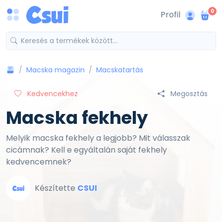
0
Profil
Macska magazin
Macskatartás
Kedvencekhez
Megosztás
Macska fekhely
Melyik macska fekhely a legjobb? Mit válasszak
cicámnak? Kell e egyáltalán saját fekhely
kedvencemnek?
Készítette
CSUI