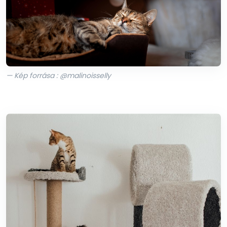
— Kép forrása : @malinoisselly