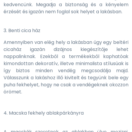
kedvencünk. Megadja a biztonság és a kényelem
érzését és igazán nem foglal sok helyet a lakásban.
3. Benti cica ház
Amennyiben van elég hely a lakásban úgy egy beltéri
cicaház igazán dizájnos kiegészítője lehet
nappalinknak. Ezekből a termékekből kaphatóak
kimondottan dekoratív, illetve minimalista stílusúak is
így biztos minden vendég megcsodálja majd.
Válasszunk a lakáshoz illő kivitelt és tegyünk bele egy
puha fekhelyet, hogy ne csak a vendégeknek okozzon
örömet.
4. Macska fekhely ablakpárkányra
A macskák szeretnek az ablakban ülve mozizni,