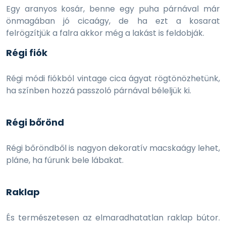
Egy aranyos kosár, benne egy puha párnával már
önmagában jó cicaágy, de ha ezt a kosarat
felrögzítjük a falra akkor még a lakást is feldobják.
Régi fiók
Régi módi fiókból vintage cica ágyat rögtönözhetünk,
ha színben hozzá passzoló párnával béleljük ki.
Régi bőrönd
Régi bőröndből is nagyon dekoratív macskaágy lehet,
pláne, ha fúrunk bele lábakat.
Raklap
És természetesen az elmaradhatatlan raklap bútor.