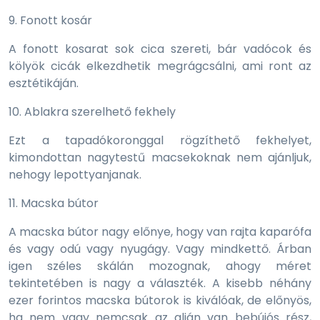
9. Fonott kosár
A fonott kosarat sok cica szereti, bár vadócok és
kölyök cicák elkezdhetik megrágcsálni, ami ront az
esztétikáján.
10. Ablakra szerelhető fekhely
Ezt a tapadókoronggal rögzíthető fekhelyet,
kimondottan nagytestű macsekoknak nem ajánljuk,
nehogy lepottyanjanak.
11. Macska bútor
A macska bútor nagy előnye, hogy van rajta kaparófa
és vagy odú vagy nyugágy. Vagy mindkettő. Árban
igen széles skálán mozognak, ahogy méret
tekintetében is nagy a választék. A kisebb néhány
ezer forintos macska bútorok is kiválóak, de előnyös,
ha nem vagy nemcsak az alján van bebújós rész,