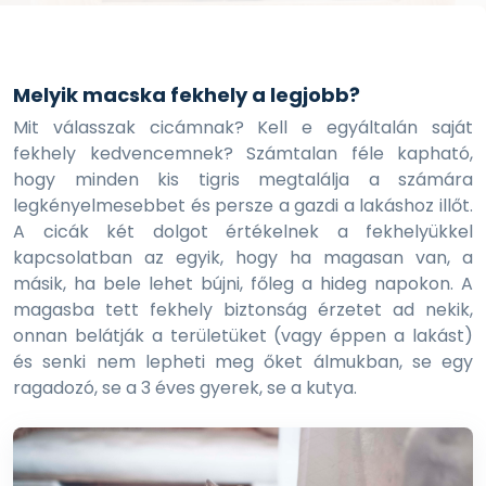
Melyik macska fekhely a legjobb?
Mit válasszak cicámnak? Kell e egyáltalán saját
fekhely kedvencemnek? Számtalan féle kapható,
hogy minden kis tigris megtalálja a számára
legkényelmesebbet és persze a gazdi a lakáshoz illőt.
A cicák két dolgot értékelnek a fekhelyükkel
kapcsolatban az egyik, hogy ha magasan van, a
másik, ha bele lehet bújni, főleg a hideg napokon. A
magasba tett fekhely biztonság érzetet ad nekik,
onnan belátják a területüket (vagy éppen a lakást)
és senki nem lepheti meg őket álmukban, se egy
ragadozó, se a 3 éves gyerek, se a kutya.