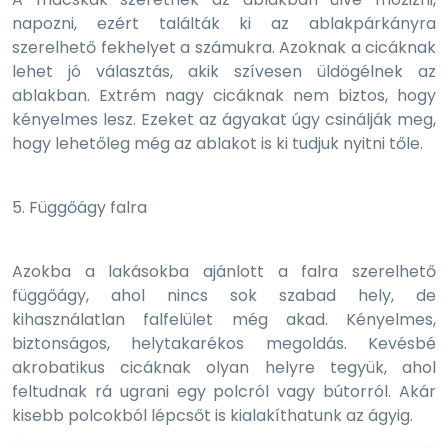
napozni, ezért találták ki az ablakpárkányra
szerelhető fekhelyet a számukra. Azoknak a cicáknak
lehet jó választás, akik szívesen üldögélnek az
ablakban. Extrém nagy cicáknak nem biztos, hogy
kényelmes lesz. Ezeket az ágyakat úgy csinálják meg,
hogy lehetőleg még az ablakot is ki tudjuk nyitni tőle.
5. Függőágy falra
Azokba a lakásokba ajánlott a falra szerelhető
függőágy, ahol nincs sok szabad hely, de
kihasználatlan falfelület még akad. Kényelmes,
biztonságos, helytakarékos megoldás. Kevésbé
akrobatikus cicáknak olyan helyre tegyük, ahol
feltudnak rá ugrani egy polcról vagy bútorról. Akár
kisebb polcokból lépcsőt is kialakíthatunk az ágyig.