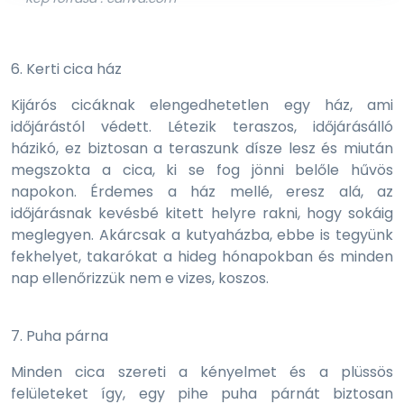
6. Kerti cica ház
Kijárós cicáknak elengedhetetlen egy ház, ami
időjárástól védett. Létezik teraszos, időjárásálló
házikó, ez biztosan a teraszunk dísze lesz és miután
megszokta a cica, ki se fog jönni belőle hűvös
napokon. Érdemes a ház mellé, eresz alá, az
időjárásnak kevésbé kitett helyre rakni, hogy sokáig
meglegyen. Akárcsak a kutyaházba, ebbe is tegyünk
fekhelyet, takarókat a hideg hónapokban és minden
nap ellenőrizzük nem e vizes, koszos.
7. Puha párna
Minden cica szereti a kényelmet és a plüssös
felületeket így, egy pihe puha párnát biztosan