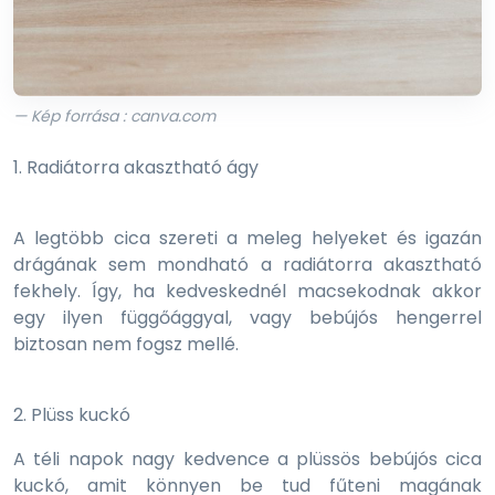
— Kép forrása : canva.com
1. Radiátorra akasztható ágy
A legtöbb cica szereti a meleg helyeket és igazán
drágának sem mondható a radiátorra akasztható
fekhely. Így, ha kedveskednél macsekodnak akkor
egy ilyen függőággyal, vagy bebújós hengerrel
biztosan nem fogsz mellé.
2. Plüss kuckó
A téli napok nagy kedvence a plüssös bebújós cica
kuckó, amit könnyen be tud fűteni magának