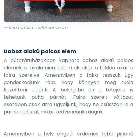
— Kép forrása : cafemom.com
Doboz alakú polcos elem
A bútoráruházakban kapható doboz alakú polcos
elemek is kiváló cica bútornak akár a földön akár a
falra szerelve. Amennyiben a falra tesszük úgy
gondoskodjunk róla, hogy könnyen meg tudja
közelíteni cicánk. A belsejébe és a tetejére is
tehetünk puha párnát. Falra szerelt változat
esetében csak arra ügyeljünk, hogy ne csússzon le a
párna cicástul, mikor kedvencünk ráugrik.
Amennyiben a hely engedi érdemes több pihenő