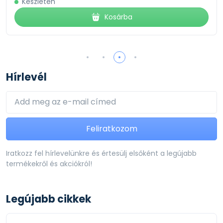
ten
Készleten
Kosárba
Hírlevél
Feliratkozom
Iratkozz fel hírlevelünkre és értesülj elsőként a legújabb
termékekről és akciókról!
Legújabb cikkek