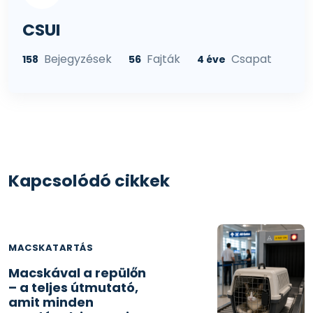
CSUI
Bejegyzések
Fajták
Csapat
158
56
4 éve
Kapcsolódó cikkek
MACSKATARTÁS
Macskával a repülőn
– a teljes útmutató,
amit minden