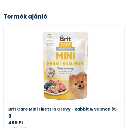
Termék ajánló
e Mini Fillets in Gravy - Rabbit & Salmon 85
Brit Care Mi
g
489 Ft