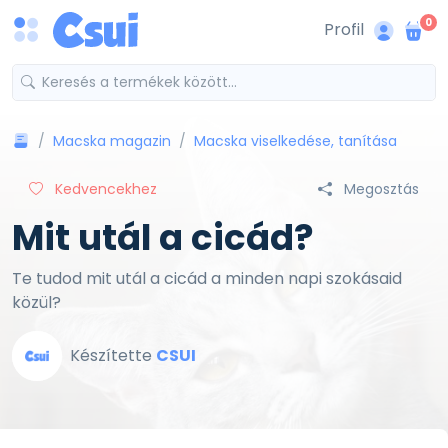
0
Profil
Macska magazin
Macska viselkedése, tanítása
Kedvencekhez
Megosztás
Mit utál a cicád?
Te tudod mit utál a cicád a minden napi szokásaid
közül?
Készítette
CSUI