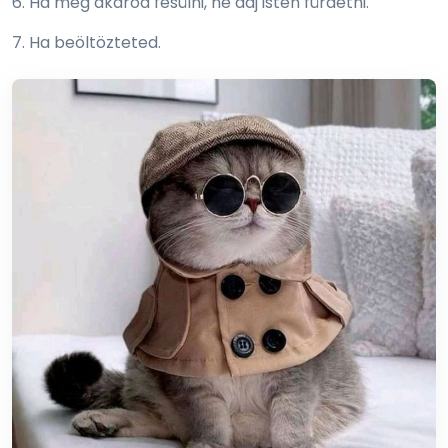
6. Ha meg akarod fésülni, ne adj isten fürdetni.
7. Ha beöltözteted.