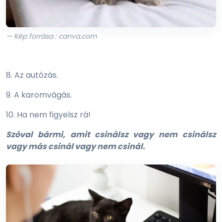
— Kép forrása : canva.com
8. Az autózás.
9. A karomvágás.
10. Ha nem figyelsz rá!
Szóval bármi, amit csinálsz vagy nem csinálsz
vagy más csinál vagy nem csinál.