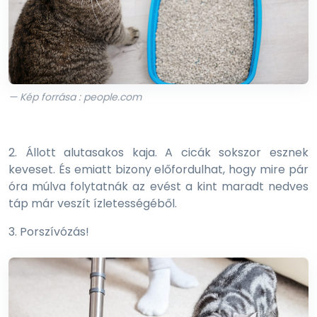
— Kép forrása : people.com
2. Állott alutasakos kaja. A cicák sokszor esznek
keveset. És emiatt bizony előfordulhat, hogy mire pár
óra múlva folytatnák az evést a kint maradt nedves
táp már veszít ízletességéből.
3. Porszívózás!