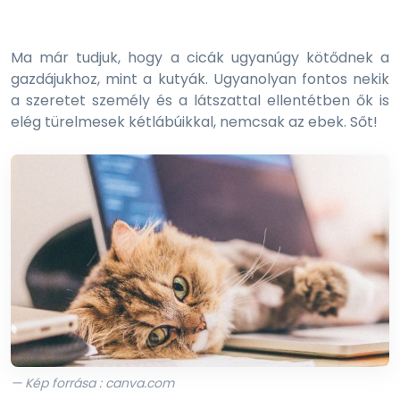
Ma már tudjuk, hogy a cicák ugyanúgy kötődnek a
gazdájukhoz, mint a kutyák. Ugyanolyan fontos nekik
a szeretet személy és a látszattal ellentétben ők is
elég türelmesek kétlábúikkal, nemcsak az ebek. Sőt!
— Kép forrása : canva.com