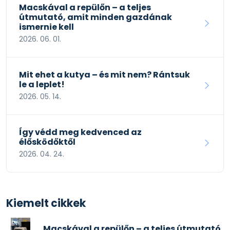
Macskával a repülőn – a teljes
útmutató, amit minden gazdának
ismernie kell
2026. 06. 01.
Mit ehet a kutya – és mit nem? Rántsuk
le a leplet!
2026. 05. 14.
Így védd meg kedvenced az
élősködőktől
2026. 04. 24.
Kiemelt cikkek
Macskával a repülőn – a teljes útmutató,