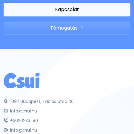
Kapcsolat
Támogatás
1097 Budapest, Táblás utca 36.
info@csui.hu
+36202331190
info@csui.hu