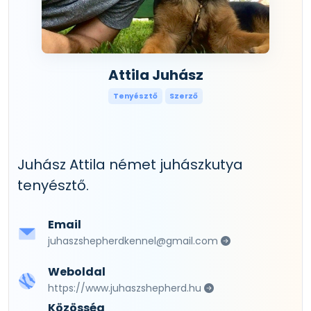
Attila Juhász
Tenyésztő
Szerző
Juhász Attila német juhászkutya
tenyésztő.
Email
juhaszshepherdkennel@gmail.com
Weboldal
https://www.juhaszshepherd.hu
Közösség