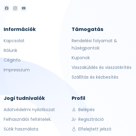
Információk
Támogatás
Kapcsolat
Rendelési folyamat &
hűségpontok
Rólunk
Kuponok
Céginfo
Visszaküldés és visszatérítés
Impresszum
Szállítás és kézbesítés
Jogi tudnivalók
Profil
Adatvédelmi nyilatkozat
Belépés
Felhasználói feltételek.
Regisztráció
Sütik használata
Elfelejtett jelszó