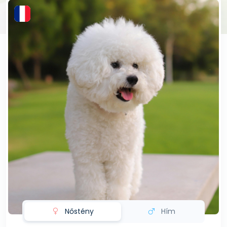
Nőstény
Hím