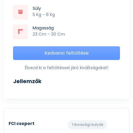
Súly
5 Kg - 6 Kg
Magasság
23 Cm - 30 Cm
Kedvenc feltöltése
Élvezd ki a feltöltéssel járó kiváltságokat!
Jellemzők
FCI csoport
Társasági kutyák