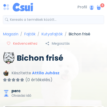
0
Profil
Magazin
Fajták
Kutyafajták
Bichon frisé
Kedvencekhez
Megosztás
Bichon frisé
Készítette
Attila Juhász
(0 értékelés)
perc
Olvasási idő