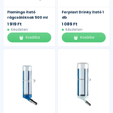
Flamingo itató
Ferplast Drinky itató 1
rágcsálóknak 500 ml
db
1 919 Ft
1 089 Ft
Készleten
Készleten
Kosárba
Kosárba