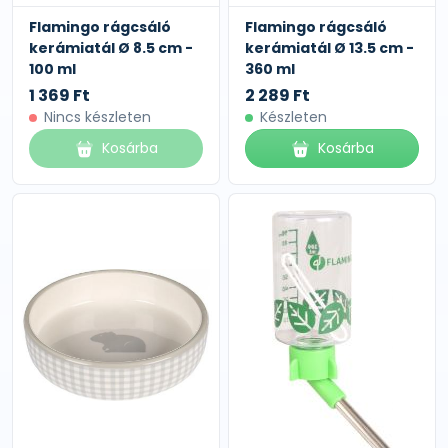
Flamingo rágcsáló
Flamingo rágcsáló
kerámiatál Ø 8.5 cm -
kerámiatál Ø 13.5 cm -
100 ml
360 ml
1 369 Ft
2 289 Ft
Nincs készleten
Készleten
Kosárba
Kosárba