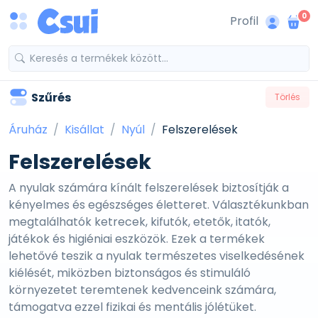
0
Profil
Szűrés
Törlés
Áruház
Kisállat
Nyúl
Felszerelések
Felszerelések
A nyulak számára kínált felszerelések biztosítják a
kényelmes és egészséges életteret. Választékunkban
megtalálhatók ketrecek, kifutók, etetők, itatók,
játékok és higiéniai eszközök. Ezek a termékek
lehetővé teszik a nyulak természetes viselkedésének
kiélését, miközben biztonságos és stimuláló
környezetet teremtenek kedvenceink számára,
támogatva ezzel fizikai és mentális jólétüket.