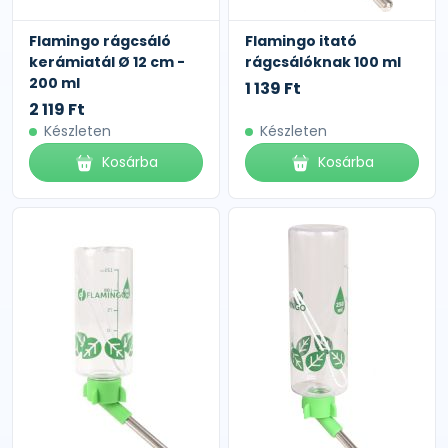
Flamingo rágcsáló
Flamingo itató
kerámiatál Ø 12 cm -
rágcsálóknak 100 ml
200 ml
1 139 Ft
2 119 Ft
Készleten
Készleten
Kosárba
Kosárba