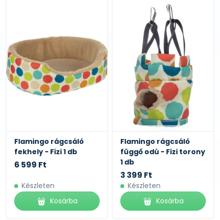
Flamingo rágcsáló
Flamingo rágcsáló
fekhely - Fizi 1 db
függő odú - Fizi torony
1 db
6 599 Ft
3 399 Ft
Készleten
Készleten
Kosárba
Kosárba