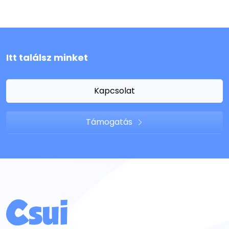
Itt találsz minket
Kapcsolat
Támogatás