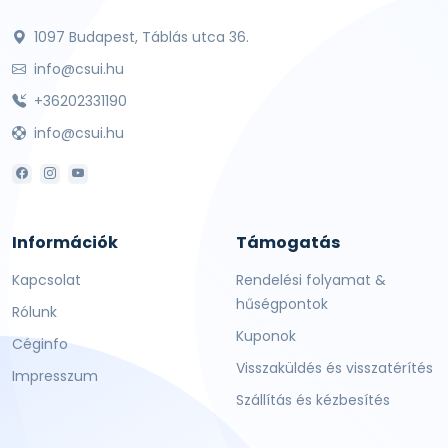
1097 Budapest, Táblás utca 36.
info@csui.hu
+36202331190
info@csui.hu
Információk
Támogatás
Kapcsolat
Rendelési folyamat &
hűségpontok
Rólunk
Kuponok
Céginfo
Visszaküldés és visszatérítés
Impresszum
Szállítás és kézbesítés