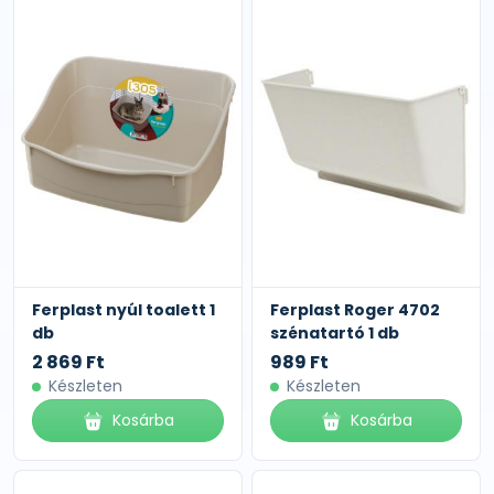
Ferplast nyúl toalett 1
Ferplast Roger 4702
db
szénatartó 1 db
2 869 Ft
989 Ft
Készleten
Készleten
Kosárba
Kosárba