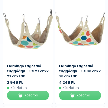
Flamingo rágcsáló
Flamingo rágcsáló
függőágy - Fizi 27 cm x
függőágy - Fizi 38 cm x
27 cm 1 db
38 cm 1 db
2 949 Ft
4 249 Ft
Készleten
Készleten
Kosárba
Kosárba