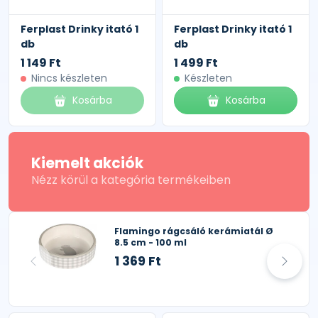
Ferplast Drinky itató 1
Ferplast Drinky itató 1
db
db
1 149 Ft
1 499 Ft
Nincs készleten
Készleten
Kosárba
Kosárba
Kiemelt akciók
Nézz körül a kategória termékeiben
Flamingo rágcsáló kerámiatál Ø
8.5 cm - 100 ml
1 369 Ft