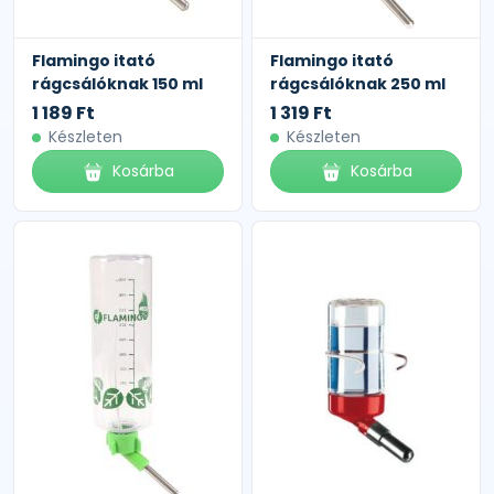
Flamingo itató
Flamingo itató
rágcsálóknak 150 ml
rágcsálóknak 250 ml
1 189 Ft
1 319 Ft
Készleten
Készleten
Kosárba
Kosárba