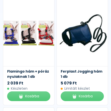
Flamingo hám + póráz
Ferplast Jogging hám
nyulaknak 1 db
1 db
2 039 Ft
5 079 Ft
Készleten
Limitált készlet
Kosárba
Kosárba