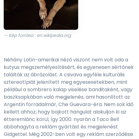
— Kép forrása : en.wikipedia.org
Néhány Latin-amerikai néző viszont nem volt oda a
kutyus megszemélyesítésért, és egyenesen sértőnek
találták az ábrázolást. A csivava egyféle kulturális
sztereotípiát jelenített meg egyesesetekben, mint
például a sombrero kalap viselése banditaként, vagy
baszksapkában való megjelenés, ami hasonlított az
Argentin forradalmár, Che Guevara-éra. Nem sok idő
kellett ahhoz, hogy bojkott hangulat alakuljon ki az
étteremlánc körül, így 2000. nyarán a Taco Bell
abbahagyta a reklám gyártást és megjelenést
Gidgettel. Még 2002-ben volt egy reklám szerződése