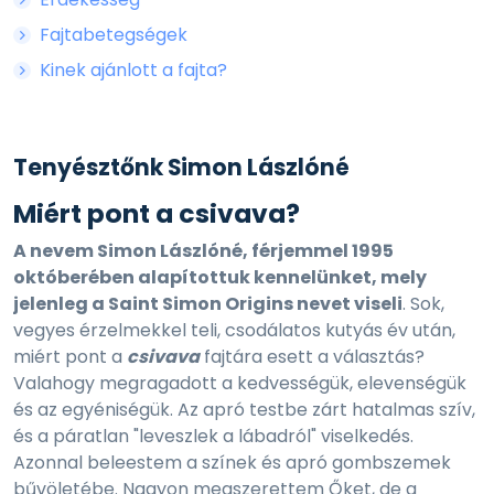
Fajtabetegségek
Kinek ajánlott a fajta?
Tenyésztőnk Simon Lászlóné
Miért pont a csivava?
A nevem Simon Lászlóné, férjemmel 1995
októberében alapítottuk kennelünket, mely
jelenleg a Saint Simon Origins nevet viseli
. Sok,
vegyes érzelmekkel teli, csodálatos kutyás év után,
miért pont a
csivava
fajtára esett a választás?
Valahogy megragadott a kedvességük, elevenségük
és az egyéniségük. Az apró testbe zárt hatalmas szív,
és a páratlan "leveszlek a lábadról" viselkedés.
Azonnal beleestem a színek és apró gombszemek
bűvöletébe. Nagyon megszerettem Őket, de a