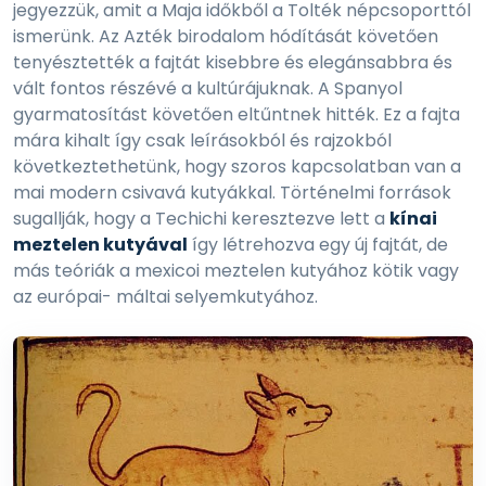
jegyezzük, amit a Maja időkből a Tolték népcsoporttól
ismerünk. Az Azték birodalom hódítását követően
tenyésztették a fajtát kisebbre és elegánsabbra és
vált fontos részévé a kultúrájuknak. A Spanyol
gyarmatosítást követően eltűntnek hitték. Ez a fajta
mára kihalt így csak leírásokból és rajzokból
következtethetünk, hogy szoros kapcsolatban van a
mai modern csivavá kutyákkal. Történelmi források
sugallják, hogy a Techichi keresztezve lett a
kínai
meztelen kutyával
így létrehozva egy új fajtát, de
más teóriák a mexicoi meztelen kutyához kötik vagy
az európai- máltai selyemkutyához.