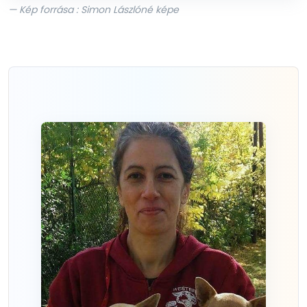
— Kép forrása : Simon Lászlóné képe