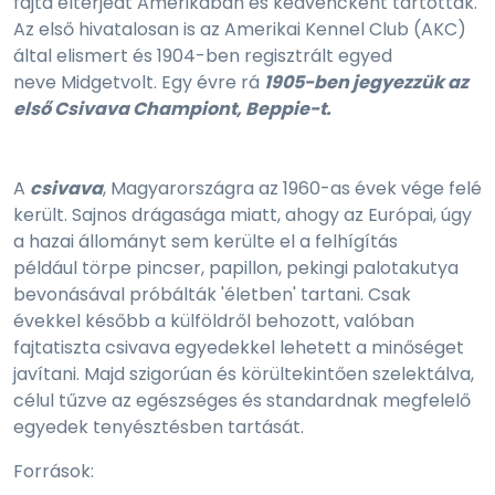
fajta elterjedt Amerikában és kedvencként tartották.
Az első hivatalosan is az Amerikai Kennel Club (AKC)
által elismert és 1904-ben regisztrált egyed
neve Midgetvolt. Egy évre rá
1905-ben jegyezzük az
első Csivava Championt, Beppie-t.
A
csivava
, Magyarországra az 1960-as évek vége felé
került. Sajnos drágasága miatt, ahogy az Európai, úgy
a hazai állományt sem kerülte el a felhígítás
például törpe pincser, papillon, pekingi palotakutya
bevonásával próbálták 'életben' tartani. Csak
évekkel később a külföldről behozott, valóban
fajtatiszta csivava egyedekkel lehetett a minőséget
javítani. Majd szigorúan és körültekintően szelektálva,
célul tűzve az egészséges és standardnak megfelelő
egyedek tenyésztésben tartását.
Források: