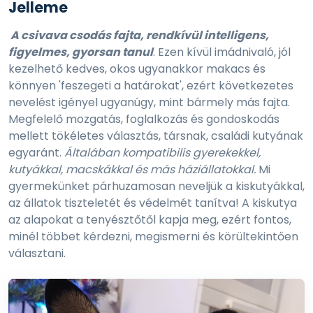
Jelleme
A csivava csodás fajta, rendkívül intelligens,
figyelmes, gyorsan tanul
. Ezen kívül imádnivaló, jól
kezelhető kedves, okos ugyanakkor makacs és
könnyen 'feszegeti a határokat', ezért következetes
nevelést igényel ugyanúgy, mint bármely más fajta.
Megfelelő mozgatás, foglalkozás és gondoskodás
mellett tökéletes választás, társnak, családi kutyának
egyaránt.
Általában kompatibilis gyerekekkel,
kutyákkal, macskákkal és más háziállatokkal.
Mi
gyermekünket párhuzamosan neveljük a kiskutyákkal,
az állatok tiszteletét és védelmét tanítva! A kiskutya
az alapokat a tenyésztőtől kapja meg, ezért fontos,
minél többet kérdezni, megismerni és körültekintően
választani.