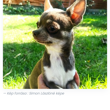
— Kép forrása : Simon Lászlóné képe