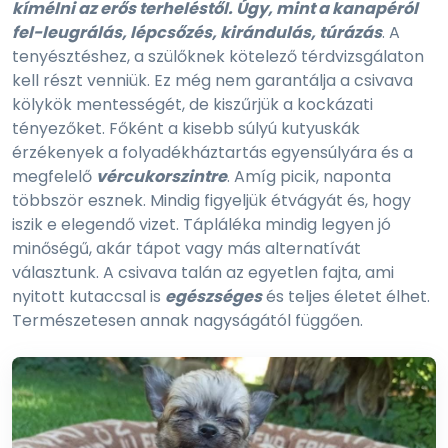
kímélni az erős terheléstől. Úgy, mint a kanapéról
fel-leugrálás, lépcsőzés, kirándulás, túrázás
. A
tenyésztéshez, a szülőknek kötelező térdvizsgálaton
kell részt venniük. Ez még nem garantálja a csivava
kölykök mentességét, de kiszűrjük a kockázati
tényezőket. Főként a kisebb súlyú kutyuskák
érzékenyek a folyadékháztartás egyensúlyára és a
megfelelő
vércukorszintre
. Amíg picik, naponta
többször esznek. Mindig figyeljük étvágyát és, hogy
iszik e elegendő vizet. Tápláléka mindig legyen jó
minőségű, akár tápot vagy más alternatívát
választunk. A csivava talán az egyetlen fajta, ami
nyitott kutaccsal is
egészséges
és teljes életet élhet.
Természetesen annak nagyságától függően.