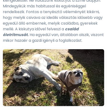
kiengedéssel. Ne válaszunk kiskutyát a színe alapján.
Mindegyikük más habitussal és egyéniséggel
rendelkezik. Fontos a tenyésztő véleményét kikérni,
hogy melyik csivava az ideális választás idősebb vagy
egyedül álló embernek, melyik családba, gyerekek
mellé. A kiskutya idővel felveszi a
család
életritmusát.
Ha egyedül van, általában alszik, viszont
mikor hazaér a gazdi igényli a foglalkozást.