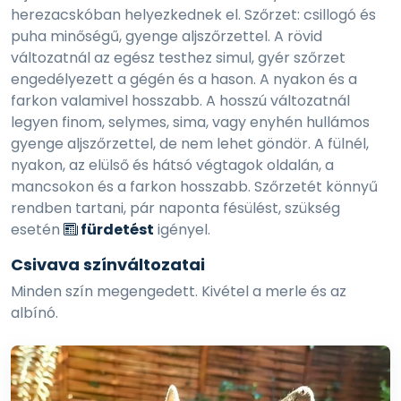
herezacskóban helyezkednek el. Szőrzet: csillogó és
puha minőségű, gyenge aljszőrzettel. A rövid
változatnál az egész testhez simul, gyér szőrzet
engedélyezett a gégén és a hason. A nyakon és a
farkon valamivel hosszabb. A hosszú változatnál
legyen finom, selymes, sima, vagy enyhén hullámos
gyenge aljszőrzettel, de nem lehet göndör. A fülnél,
nyakon, az elülső és hátsó végtagok oldalán, a
mancsokon és a farkon hosszabb. Szőrzetét könnyű
rendben tartani, pár naponta fésülést, szükség
esetén
fürdetést
igényel.
Csivava színváltozatai
Minden szín megengedett. Kivétel a merle és az
albínó.