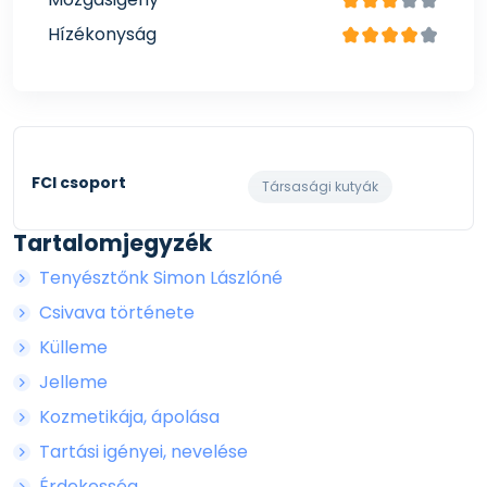
Hízékonyság
FCI csoport
Társasági kutyák
Tartalomjegyzék
Tenyésztőnk Simon Lászlóné
Csivava története
Külleme
Jelleme
Kozmetikája, ápolása
Tartási igényei, nevelése
Érdekesség