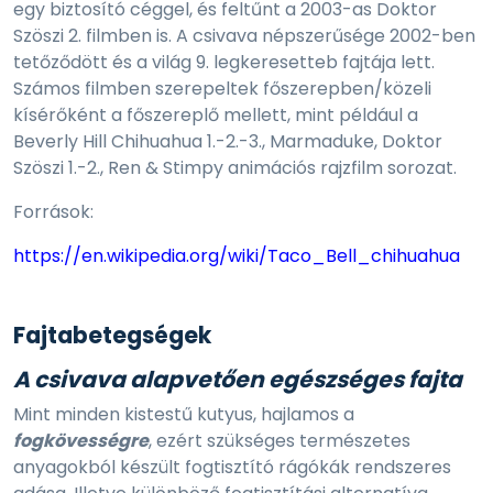
egy biztosító céggel, és feltűnt a 2003-as Doktor
Szöszi 2. filmben is. A csivava népszerűsége 2002-ben
tetőződött és a világ 9. legkeresetteb fajtája lett.
Számos filmben szerepeltek főszerepben/közeli
kísérőként a főszereplő mellett, mint például a
Beverly Hill Chihuahua 1.-2.-3., Marmaduke, Doktor
Szöszi 1.-2., Ren & Stimpy animációs rajzfilm sorozat.
Források:
https://en.wikipedia.org/wiki/Taco_Bell_chihuahua
Fajtabetegségek
A csivava alapvetően
egészséges
fajta
Mint minden kistestű kutyus, hajlamos a
fogkövességre
, ezért szükséges természetes
anyagokból készült fogtisztító rágókák rendszeres