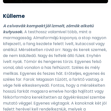
Külleme
A csivavák kompakt jól izmolt, zömök alkatú
kutyusok.
A testhossz valamivel több, mint a
marmagasság. Almaformájú koponya, a stop nagyon
kifejezett, a fang kezdete felett ívelt, kutaccsal vagy
anélkül. Mérsékelten rövid orr. Nagy és kerek szemek,
de nem kidülledő. Nagy és felfelé álló fülek. Enyhén
ívelt nyak. Tömör és hengeres törzs. Egyenes felső
vonal, alsó vonalon a has felhúzott. Széles és mély
mellkas. Egyenes és feszes hát. Erőteljes, egyenes és
széles far. Farok: Magasan tűzött, a farktő vastag, a
vége felé elkeskenyedő. Fontos, hogy a mérsékelten
hosszú farkát magasra emelve hordja hajlított vagy
félkörformára kerekítetten az ágyékrésszel szembe
mutató véggel. Egyenes végtagok. A kanoknak két jól
fejlett herével kell rendelkezniük, melyek a