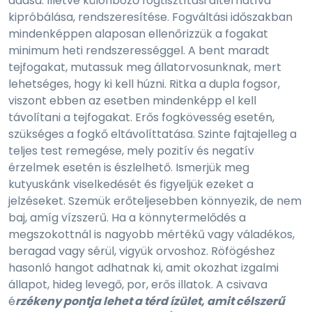
adása. Illetve különböző fogtisztítási alternatíva
kipróbálása, rendszeresítése. Fogváltási időszakban
mindenképpen alaposan ellenőrizzük a fogakat
minimum heti rendszerességgel. A bent maradt
tejfogakat, mutassuk meg állatorvosunknak, mert
lehetséges, hogy ki kell húzni. Ritka a dupla fogsor,
viszont ebben az esetben mindenképp el kell
távolítani a tejfogakat. Erős fogkövesség esetén,
szükséges a fogkő eltávolíttatása. Szinte fajtajelleg a
teljes test remegése, mely pozitív és negatív
érzelmek esetén is észlelhető. Ismerjük meg
kutyuskánk viselkedését és figyeljük ezeket a
jelzéseket. Szemük erőteljesebben könnyezik, de nem
baj, amíg vízszerű. Ha a könnytermelődés a
megszokottnál is nagyobb mértékű vagy váladékos,
beragad vagy sérül, vigyük orvoshoz. Röfögéshez
hasonló hangot adhatnak ki, amit okozhat izgalmi
állapot, hideg levegő, por, erős illatok. A csivava
é
rzékeny pontja lehet a térd ízület, amit célszerű