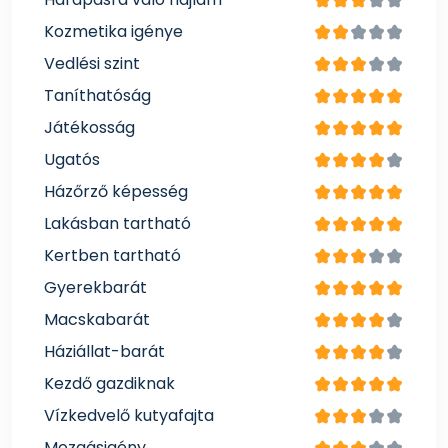
Kozmetika igénye
Vedlési szint
Taníthatóság
Játékosság
Ugatós
Házőrző képesség
Lakásban tartható
Kertben tartható
Gyerekbarát
Macskabarát
Háziállat-barát
Kezdő gazdiknak
Vízkedvelő kutyafajta
Mozgásigény