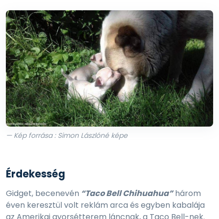
— Kép forrása : Simon Lászlóné képe
Érdekesség
Gidget, becenevén
“Taco Bell Chihuahua”
három
éven keresztül volt reklám arca és egyben kabalája
az Amerikai gyorsétterem láncnak, a Taco Bell-nek.