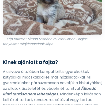
— Kép forrása : Simon Lászlóné a Saint Simon Origins
tenyészet tulajdonosának képe
Kinek ajánlott a fajta?
A csivava általában kompatibilitis gyerekekkel,
kutyákkal, macskákkal és más háziállatokkal. Mi
gyermekünket párhuzamosan neveljük a kiskutyákkal,
az állatok tiszteletét és védelmét tanítva!
Állandó
kinti tartása nem lehetséges.
Mindenképp lakásban
kell őket tartani, rendszeres sétával vagy kertbe