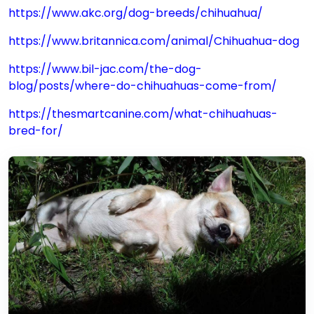
https://www.akc.org/dog-breeds/chihuahua/
https://www.britannica.com/animal/Chihuahua-dog
https://www.bil-jac.com/the-dog-
blog/posts/where-do-chihuahuas-come-from/
https://thesmartcanine.com/what-chihuahuas-
bred-for/