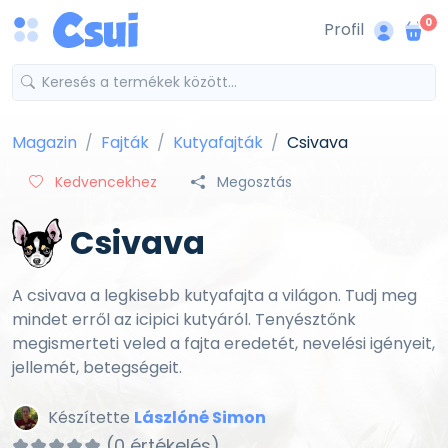
0
Profil
Magazin
Fajták
Kutyafajták
Csivava
Kedvencekhez
Megosztás
Csivava
A csivava a legkisebb kutyafajta a világon. Tudj meg
mindet erről az icipici kutyáról. Tenyésztőnk
megismerteti veled a fajta eredetét, nevelési igényeit,
jellemét, betegségeit.
Készítette
Lászlóné Simon
(0 értékelés)