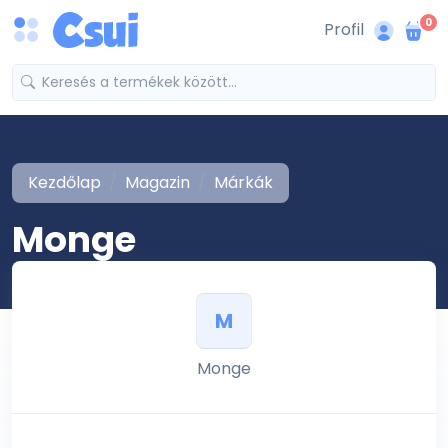
0
Profil
Kezdőlap
Magazin
Márkák
Monge
M
Monge