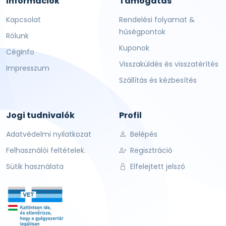
Információk
Támogatás
Kapcsolat
Rendelési folyamat &
hűségpontok
Rólunk
Kuponok
Céginfo
Visszaküldés és visszatérítés
Impresszum
Szállítás és kézbesítés
Jogi tudnivalók
Profil
Adatvédelmi nyilatkozat
Belépés
Felhasználói feltételek.
Regisztráció
Sütik használata
Elfelejtett jelszó