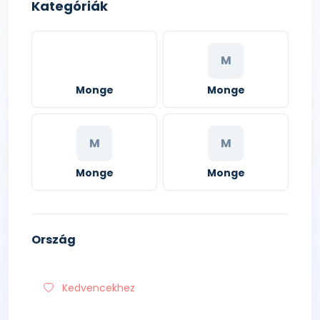
Kategóriák
M
Monge
Monge
M
M
Monge
Monge
Ország
Kedvencekhez