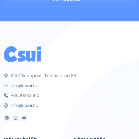
1097 Budapest, Táblás utca 36.
info@csui.hu
+36202331190
info@csui.hu