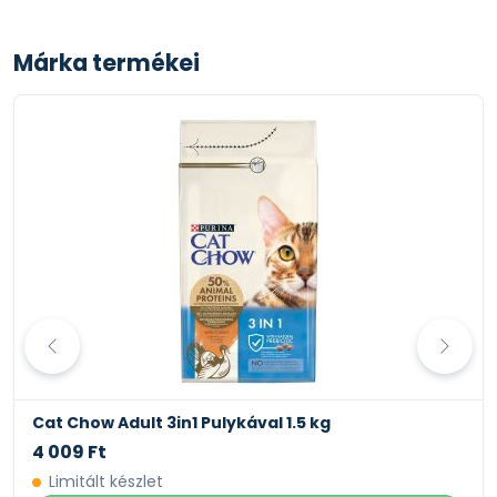
Szoptatós
Macska testsúlya
Vamhes
Márka termékei
vemhesség vagy
elválasztás előtt
3-4 kg
70-105 g
105-280 g
5-6 kg
115-160 g
175-420 g
Cat Chow Adult 3in1 Pulykával 1.5 kg
4 009 Ft
Limitált készlet