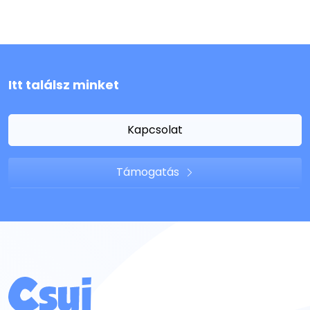
Itt találsz minket
Kapcsolat
Támogatás