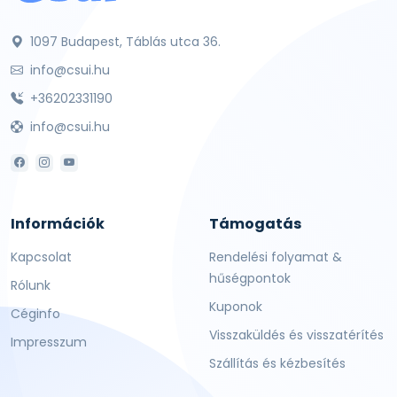
1097 Budapest, Táblás utca 36.
info@csui.hu
+36202331190
info@csui.hu
Információk
Támogatás
Kapcsolat
Rendelési folyamat &
hűségpontok
Rólunk
Kuponok
Céginfo
Visszaküldés és visszatérítés
Impresszum
Szállítás és kézbesítés