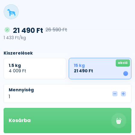
21 490 Ft
26 590 Ft
1 433 Ft/kg
Kiszerelések
akció
1.5 kg
15 kg
4 009 Ft
21 490 Ft
1
Mennyiség
Kosárba