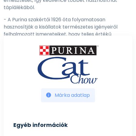
emésztését, így kedvence többet hasznosíthat
táplálékából.
- A Purina szakértői 1926 óta folyamatosan
hasznosítják a kisállatok természetes igényeiről
felhalmozott ismereteiket, hogy teljes értékű
eledelekkel járuljanak hozzá egészségi állapotukhoz
és jóllétükhöz.
- E vitaminnal a természetes védekezőképesség
támogatásáért és B vitaminokkal, amelyek segítenek
macskája hatékonyabb energiafelhasználásában.
- A Purina Cat Chow gondosan megalkotott formulái
nem tartalmaznak hozzáadott mesterséges
Márka adatlap
ízesítőanyagokat / hozzáadott színezékeket /
hozzáadott mesterséges tartósítószereket.
- Receptúránk csirkében valamint egyéb, minőségük
Egyéb információk
alapján válogatott fehérjeforrásokban gazdagok,