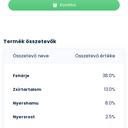
Kosárba
Termék összetevők
Összetevő neve
Összetevő értéke
38.0%
Fehérje
13.0%
Zsírtartalom
8.0%
Nyershamu
2.5%
Nyersrost