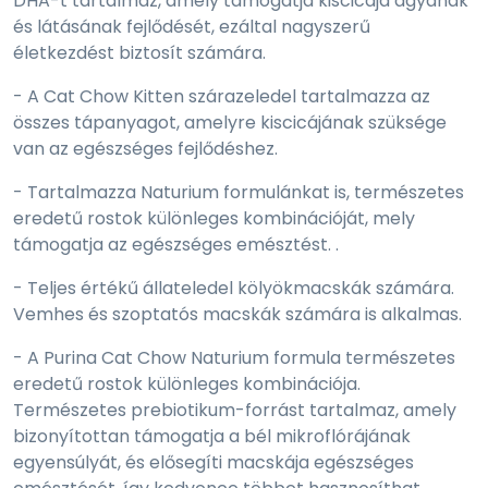
DHA-t tartalmaz, amely támogatja kiscicája agyának
és látásának fejlődését, ezáltal nagyszerű
életkezdést biztosít számára.
- A Cat Chow Kitten szárazeledel tartalmazza az
összes tápanyagot, amelyre kiscicájának szüksége
van az egészséges fejlődéshez.
- Tartalmazza Naturium formulánkat is, természetes
eredetű rostok különleges kombinációját, mely
támogatja az egészséges emésztést. .
- Teljes értékű állateledel kölyökmacskák számára.
Vemhes és szoptatós macskák számára is alkalmas.
- A Purina Cat Chow Naturium formula természetes
eredetű rostok különleges kombinációja.
Természetes prebiotikum-forrást tartalmaz, amely
bizonyítottan támogatja a bél mikroflórájának
egyensúlyát, és elősegíti macskája egészséges