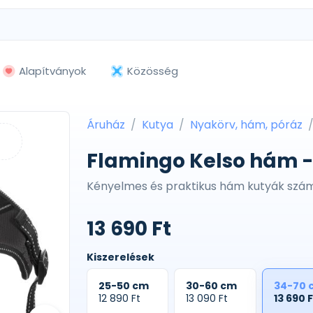
Alapítványok
Közösség
Áruház
Kutya
Nyakörv, hám, póráz
Flamingo Kelso hám -
Kényelmes és praktikus hám kutyák sz
13 690 Ft
Kiszerelések
25-50 cm
30-60 cm
34-70 
12 890 Ft
13 090 Ft
13 690 F