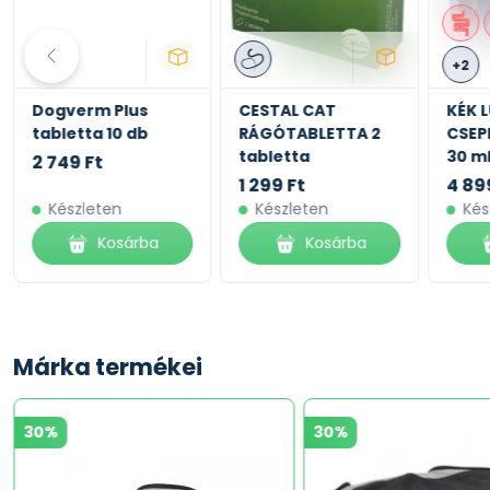
+2
Dogverm Plus
CESTAL CAT
KÉK 
tabletta 10 db
RÁGÓTABLETTA 2
CSEP
tabletta
30 m
2 749 Ft
1 299 Ft
4 89
Készleten
Készleten
Kés
Kosárba
Kosárba
Márka termékei
30%
30%