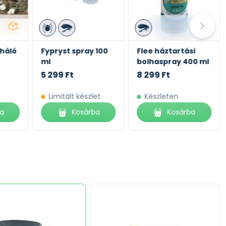
háló
Fypryst spray 100
Flee háztartási
ml
bolhaspray 400 ml
5 299 Ft
8 299 Ft
Limitált készlet
Készleten
ba
Kosárba
Kosárba