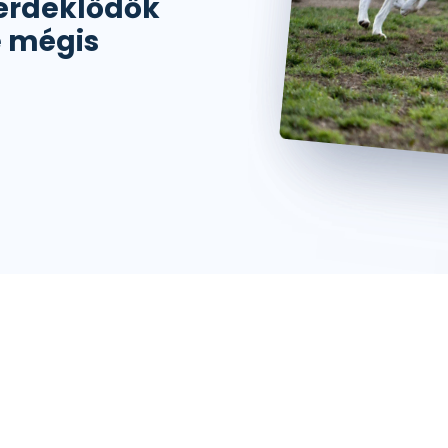
t érdeklődők
e mégis