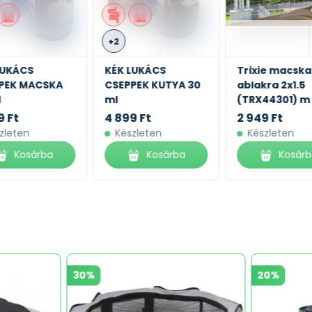
+2
LUKÁCS
KÉK LUKÁCS
Trixie macska
PEK MACSKA
CSEPPEK KUTYA 30
ablakra 2x1.5
l
ml
(TRX44301) m
9 Ft
4 899 Ft
2 949 Ft
zleten
Készleten
Készleten
Kosárba
Kosárba
Kosár
30%
20%