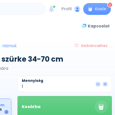
0
Profil
Kosár
unread messages
Kapcsolat
Hámok
Kedvencekhez
 szürke 34-70 cm
ámára
Mennyiség
cm
Kosárba
t
1