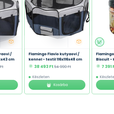
aovi /
Flamingo Flavio kutyaovi /
Flamingo
84x43 cm
kennel - textil 116x116x48 cm
Biscuit -
38 493 Ft
7 391 
Ft
54 990 Ft
Készleten
Készlet
a
Kosárba