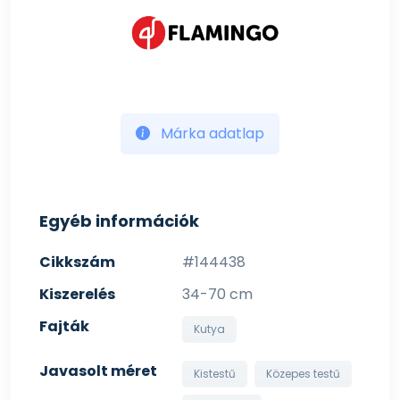
Márka adatlap
Egyéb információk
Cikkszám
#144438
Kiszerelés
34-70 cm
Fajták
Kutya
Javasolt méret
Kistestű
Közepes testű