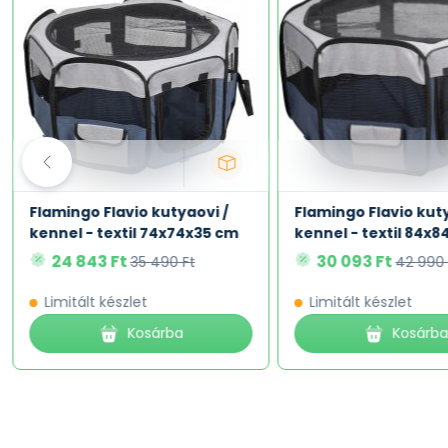
Flamingo Flavio kutyaovi /
Flamingo Flavio kuty
kennel - textil 74x74x35 cm
kennel - textil 84x
24 843 Ft
30 093 Ft
35 490 Ft
42 990 
Limitált készlet
Limitált készlet
Kosárba
Kosárb