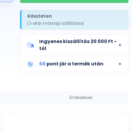
Készleten
akár másnapi szállítással
Ingyenes kiszállítás 20 000 Ft -
tól
68
pont jár a termék után
Értékelések