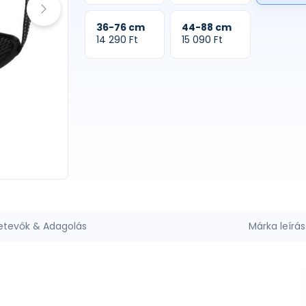
36-76 cm
44-88 cm
14 290 Ft
15 090 Ft
etevők & Adagolás
Márka leírás