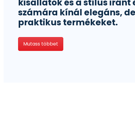
kisállatok és a stílus irán
számára kínál elegáns, d
praktikus termékeket.
Mutass többet