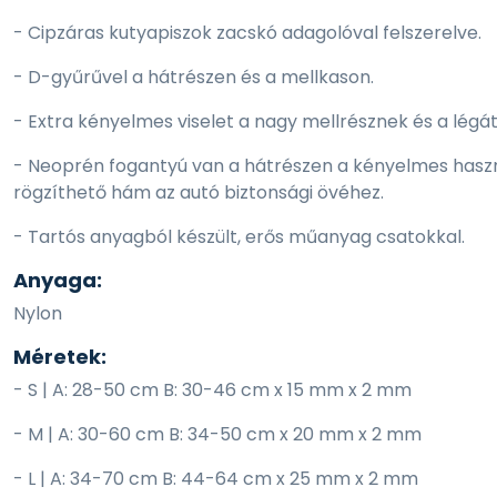
- Cipzáras kutyapiszok zacskó adagolóval felszerelve.
- D-gyűrűvel a hátrészen és a mellkason.
- Extra kényelmes viselet a nagy mellrésznek és a lég
- Neoprén fogantyú van a hátrészen a kényelmes haszn
rögzíthető hám az autó biztonsági övéhez.
- Tartós anyagból készült, erős műanyag csatokkal.
Anyaga:
Nylon
Méretek:
- S | A: 28-50 cm B: 30-46 cm x 15 mm x 2 mm
- M | A: 30-60 cm B: 34-50 cm x 20 mm x 2 mm
- L | A: 34-70 cm B: 44-64 cm x 25 mm x 2 mm