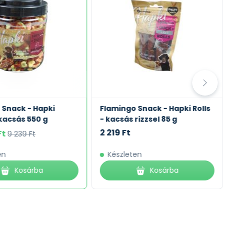
 Snack - Hapki
Flamingo Snack - Hapki Rolls
 kacsás 550 g
- kacsás rizzsel 85 g
2 219 Ft
Ft
9 239 Ft
en
Készleten
Kosárba
Kosárba