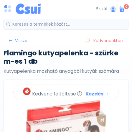
0
Profil
Vissza
Kedvencekhez
Flamingo kutyapelenka - szürke
m-es 1 db
Kutyapelenka mosható anyagból kutyák számára
Kedvenc feltöltése
Kezdés