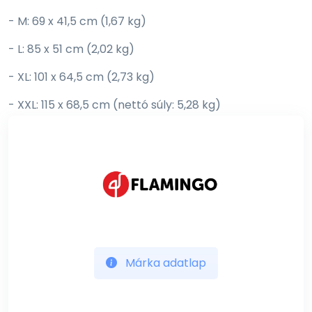
- M: 69 x 41,5 cm (1,67 kg)
- L: 85 x 51 cm (2,02 kg)
- XL: 101 x 64,5 cm (2,73 kg)
- XXL: 115 x 68,5 cm (nettó súly: 5,28 kg)
Színe:
Szürke
(más színben is kapható)
Anyaga:
poliészter légáteresztő hálóval, nedvszívó pamut és
vízálló TPU
Márka adatlap
Tisztítás:
Maximum 60 °C-on mosógépben mosható.