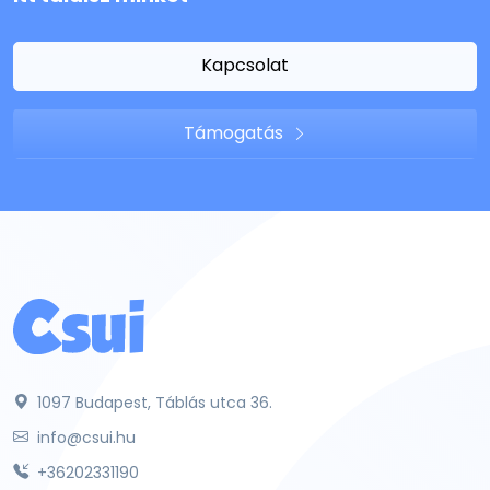
Kapcsolat
Támogatás
1097 Budapest, Táblás utca 36.
info@csui.hu
+36202331190