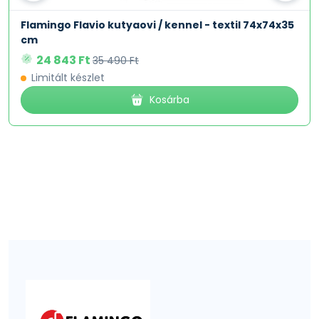
Flamingo Flavio kutyaovi / kennel - textil 74x74x35
cm
24 843 Ft
35 490 Ft
Limitált készlet
Kosárba