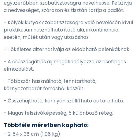
egyszerűbben szobatisztaságra nevelhesse. Felszívja
a nedvességet, szárazon és tisztán tartja a padlót.
- Kölyök kutyák szobatisztaságra való nevelésén kívül
praktikusan használható itató alá, inkontinencia
esetén, műtét után vagy utazáshoz.
- Tökéletes alternatívája az eldobható pelenkáknak.
- A csúszásgátlós alj megakadályozza az esetleges
elmozdulást.
- Többször használható, fenntartható,
környezetbarát forrásból készült.
- Összehajtható, könnyen szállítható és tárolható.
- Magas felszívóképesség, 5 különböző réteg.
Többféle méretben kapható:
- S: 54 x 38 cm (1,06 kg)