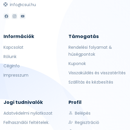
info@csui.hu
Információk
Támogatás
Kapcsolat
Rendelési folyamat &
hűségpontok
Rólunk
Kuponok
Céginfo
Visszaküldés és visszatérítés
Impresszum
Szállítás és kézbesítés
Jogi tudnivalók
Profil
Adatvédelmi nyilatkozat
Belépés
Felhasználói feltételek.
Regisztráció