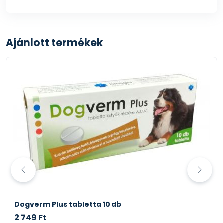
info@primavet.hu
Ny.szám: αHU 20 2 00009
Ajánlott termékek
Dogverm Plus tabletta 10 db
2 749 Ft