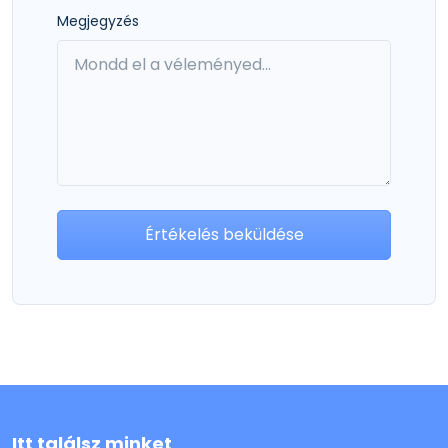
Megjegyzés
Értékelés beküldése
Itt találsz minket