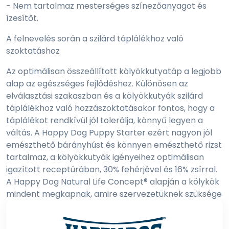
- Nem tartalmaz mesterséges színezőanyagot és
ízesítőt.
A felnevelés során a szilárd táplálékhoz való
szoktatáshoz
Az optimálisan összeállított kölyökkutyatáp a legjobb
alap az egészséges fejlődéshez. Különösen az
elválasztási szakaszban és a kölyökkutyák szilárd
táplálékhoz való hozzászoktatásakor fontos, hogy a
táplálékot rendkívül jól tolerálja, könnyű legyen a
váltás. A Happy Dog Puppy Starter ezért nagyon jól
emészthető bárányhúst és könnyen emészthető rizst
tartalmaz, a kölyökkutyák igényeihez optimálisan
igazított receptúrában, 30% fehérjével és 16% zsírral.
A Happy Dog Natural Life Concept® alapján a kölykök
mindent megkapnak, amire szervezetüknek szüksége
van ahhoz, hogy teljeskörűen ellátva fejlődjenek, és
gondtalanul kezdhessék meg hosszú és egészséges