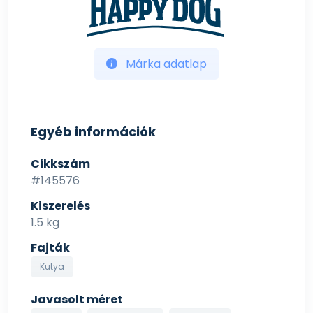
kutyaéletüket.
A finom szemcsés szerkezet ideális a szilárd
táplálékkal való első ismerkedéshez, valamint a
Márka adatlap
kölyökkutyák 21. naptól kezdődő elválasztási
szakaszában történő könnyű és kíméletes etetéshez.
Vízzel vagy kölyöktejjel (Happy Dog Puppy Milk)
elkeverve finom kása keletkezik, amelyet a kölykök
nagy lelkesedéssel fogadnak. A Happy Dog Puppy
Egyéb információk
Starter Lamb & Rice eledelt gyors oldhatóság is
Cikkszám
jellemzi: a kása már 3 perc után etethető.
#145576
Az 5-6. héttől kezdve lassan térjen át a megfelelő
Kiszerelés
Happy Dog Puppy termékre.
1.5 kg
Táplálási ajánlás:
Fajták
Általános etetési útmutató:
Kutya
1 mérőkanál kb. 10 g-nak felel meg.
Javasolt méret