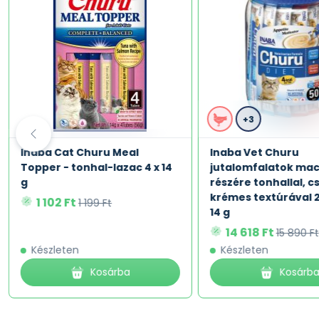
+3
Inaba Cat Churu Meal
Inaba Vet Churu
Topper - tonhal-lazac 4 x 14
jutalomfalatok ma
g
részére tonhallal, cs
krémes textúrával 2
1 102 Ft
1 199 Ft
14 g
14 618 Ft
15 890 Ft
Készleten
Készleten
Kosárba
Kosárb