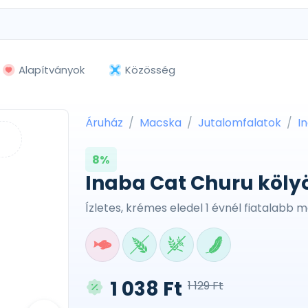
Alapítványok
Közösség
Áruház
Macska
Jutalomfalatok
I
8%
Inaba Cat Churu kölyök
Ízletes, krémes eledel 1 évnél fiatalabb
1 038 Ft
1 129 Ft