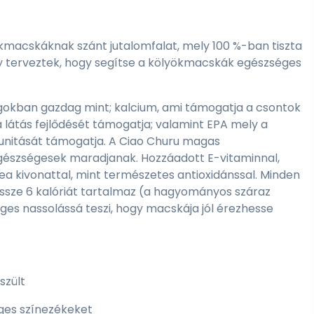
kmacskáknak szánt jutalomfalat, mely 100 %-ban tiszta
gy terveztek, hogy segítse a kölyökmacskák egészséges
gokban gazdag mint; kalcium, ami támogatja a csontok
 látás fejlődését támogatja; valamint EPA mely a
nitását támogatja. A Ciao Churu magas
észségesek maradjanak. Hozzáadott E-vitaminnal,
 kivonattal, mint természetes antioxidánssal. Minden
ssze 6 kalóriát tartalmaz (a hagyományos száraz
es nassolássá teszi, hogy macskája jól érezhesse
szült
ges színezékeket