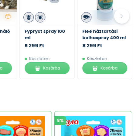
 100
Flee háztartási
Insecticide 2000
bolhaspray 400 ml
250 ml
8 299 Ft
2 589 Ft
Készleten
Készleten
ba
Kosárba
Kosárba
8%