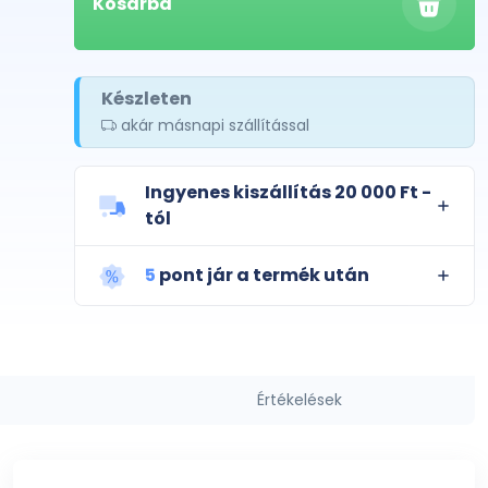
Kosárba
Készleten
akár másnapi szállítással
Ingyenes kiszállítás 20 000 Ft -
tól
5
pont jár a termék után
Értékelések