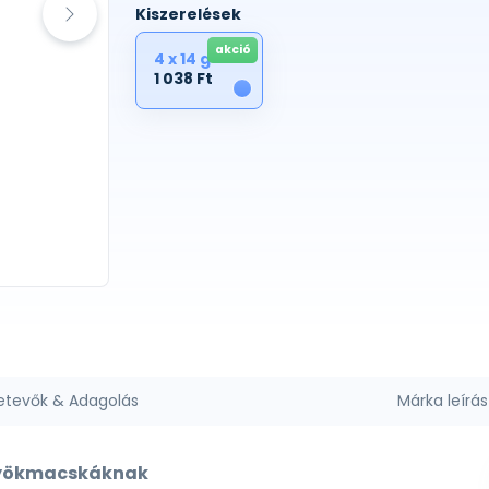
Kiszerelések
akció
4 x 14 g
1 038 Ft
1
etevők & Adagolás
Márka leírás
ölyökmacskáknak