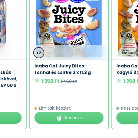
+2
Inaba Cat Juicy Bites -
Inaba Cat
cskák
tonhal és csirke 3 x 11.3 g
kagyló 3 x
irkével,
1 350 Ft
1 350 
1 469 Ft
5P 50 x
Limitált készlet
Készlet
a
Kosárba