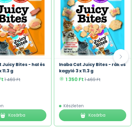
 Juicy Bites - hal és
Inaba Cat Juicy Bites - rák és
 11.3 g
kagyló 3 x 11.3 g
Ft
1 350 Ft
1 469 Ft
1 469 Ft
en
Készleten
Kosárba
Kosárba