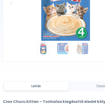
Leírás
Össz
Ciao Churu Kitten – Tonhalas kiegészítő eledel k