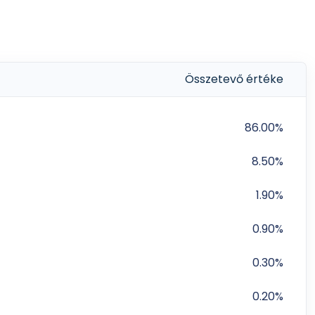
Összetevő értéke
86.00%
8.50%
1.90%
0.90%
0.30%
0.20%