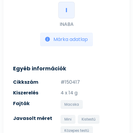
I
INABA
Márka adatlap
Egyéb információk
Cikkszám
#150417
Kiszerelés
4 x 14 g
Fajták
Macska
Javasolt méret
Mini
Kistestű
Közepes testű