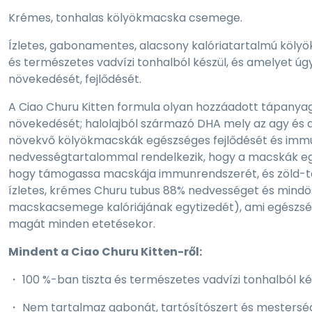
Krémes, tonhalas kölyökmacska csemege.
Ízletes, gabonamentes, alacsony kalóriatartalmú kölyö
és természetes vadvízi tonhalból készül, és amelyet ú
növekedését, fejlődését.
A Ciao Churu Kitten formula olyan hozzáadott tápanya
növekedését; halolajból származó DHA mely az agy és a
növekvő kölyökmacskák egészséges fejlődését és immu
nedvességtartalommal rendelkezik, hogy a macskák eg
hogy támogassa macskája immunrendszerét, és zöld-tea
ízletes, krémes Churu tubus 88% nedvességet és mindö
macskacsemege kalóriájának egytizedét), ami egészség
magát minden etetésekor.
Mindent a Ciao Churu Kitten-ről:
・ 100 %-ban tiszta és természetes vadvízi tonhalból ké
・ Nem tartalmaz gabonát, tartósítószert és mestersé