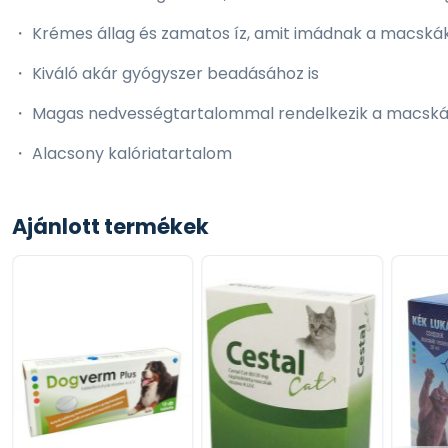
・ Krémes állag és zamatos íz, amit imádnak a macská
・ Kiváló akár gyógyszer beadásához is
・ Magas nedvességtartalommal rendelkezik a macská
・ Alacsony kalóriatartalom
・ Kézből etetésre kialakított, ezáltal segít elmélyíteni
Ajánlott termékek
・ Innovatív és interaktív módja az idő együtt töltésén
Etetési javaslat:
Jutalomként adja macskájának. Egyszerűen tépje fel a t
hogy kézzel adhassa kedvencének a gabona- és tartósí
tegye hűtőbe, és a lehető leghamarabb használja fel.
Biztosítson tiszta, friss vizet naponta.
Figyelmeztetés:
Ne hagyja, hogy a macska megrágja va