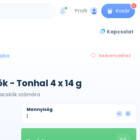
0
Profil
Kosár
unread messages
Kapcsolat
naba
Kedvencekhez
 - Tonhal 4 x 14 g
 macskák számára
Mennyiség