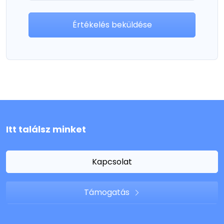
Értékelés beküldése
Itt találsz minket
Kapcsolat
Támogatás