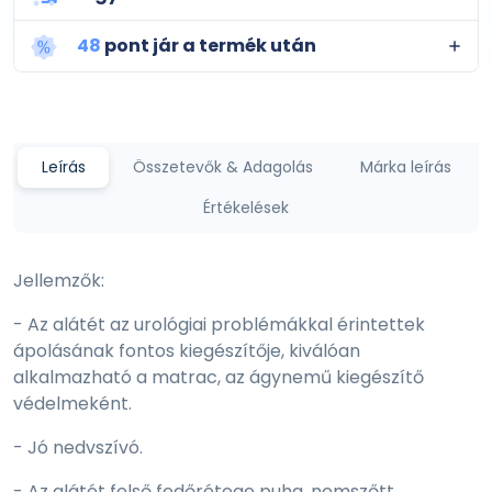
48
pont jár a termék után
Leírás
Összetevők & Adagolás
Márka leírás
Értékelések
Jellemzők:
- Az alátét az urológiai problémákkal érintettek
ápolásának fontos kiegészítője, kiválóan
alkalmazható a matrac, az ágynemű kiegészítő
védelmeként.
- Jó nedvszívó.
- Az alátét felső fedőrétege puha, nemszőtt