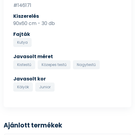
#146171
Kiszerelés
90x60 cm - 30 db
Fajták
Kutya
Javasolt méret
Kistestű
Közepes testű
Nagytestű
Javasolt kor
Kölyök
Junior
Ajánlott termékek