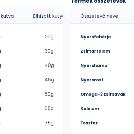
Termék összetevők
 kutya
Elhízott kutya
Összetevő neve
g
20g
Nyersfehérje
g
30g
Zsírtartalom
g
40g
Nyershamu
g
45g
Nyersrost
g
50g
Omega-3 zsírsavak
g
65g
Kalcium
g
75g
Foszfor