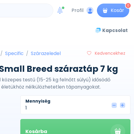
0
Profil
Kosár
unread messages
Kapcsolat
Specific
Szárazeledel
Kedvencekhez
 Small Breed száraztáp 7 kg
l közepes testű (15-25 kg felnőtt súlyú) idősödő
s életükhöz nélkülözhetetlen tápanyagokat.
Mennyiség
Kosárba