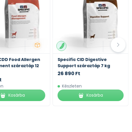
 CDD Food Allergen
Specific CID Digestive
ent száraztáp 12
Support száraztáp 7 kg
26 890 Ft
t
en
Készleten
Kosárba
Kosárba