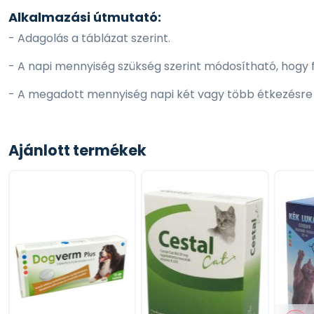
Alkalmazási útmutató:
- Adagolás a táblázat szerint.
- A napi mennyiség szükség szerint módosítható, hogy fe
- A megadott mennyiség napi két vagy több étkezésre 
- Víz mindig álljon rendelkezésre.
Ajánlott termékek
Tárolás:
Száraz, hűvös helyen, gyermekektől távol tartandó!
Figyelmeztetés:
D2 vitamin az eledel etetése során nem adható!
Kizárólag takarmányozási felhasználásra!
Összetétel: ​
búza, kukorica fehérje, cukorrépaszelet, halliszt, sertészsí
nyomelemek, ásványi anyagok, tojáspor, élesztő (manná