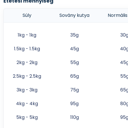
Etetési mennyiség
Súly
Sovány kutya
Normális
1kg - 1kg
35g
30
1.5kg - 1.5kg
45g
40
2kg - 2kg
55g
45
2.5kg - 2.5kg
65g
55
3kg - 3kg
75g
65
4kg - 4kg
95g
80
5kg - 5kg
110g
95