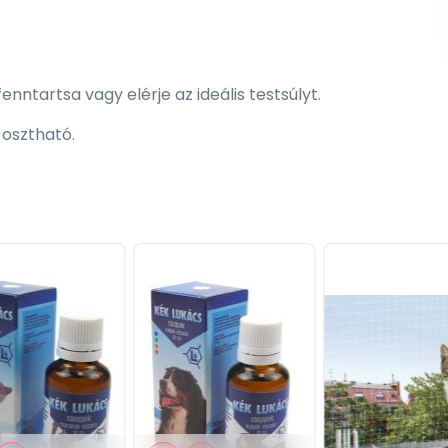
nntartsa vagy elérje az ideális testsúlyt.
osztható.
r, halolaj, hidrolizált állati fehérje, vitaminok és
n-oligoszaharidok forrás 0,02 %), rozmaring kivonat.