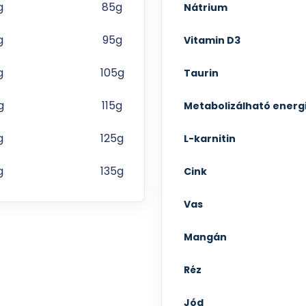
g
85g
Nátrium
g
95g
Vitamin D3
g
105g
Taurin
g
115g
Metabolizálható energ
g
125g
L-karnitin
g
135g
Cink
Vas
Mangán
Réz
Jód