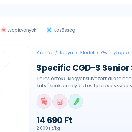
Alapítványok
Közösség
Áruház
Kutya
Eledel
Gyógytápok
Specific CGD-S Senior
Teljes értékű kiegyensúlyozott állatelede
kutyáknak, amely biztosítja a egészsége
14 690 Ft
2 099 Ft/kg