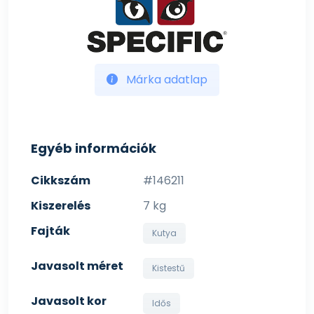
Márka adatlap
Egyéb információk
Cikkszám
#146211
Kiszerelés
7 kg
Fajták
Kutya
Javasolt méret
Kistestű
Javasolt kor
Idős