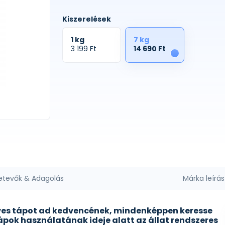
Kiszerelések
1 kg
7 kg
3 199 Ft
14 690 Ft
1
etevők & Adagolás
Márka leírás
dves tápot ad kedvencének, mindenképpen keresse
 tápok használatának ideje alatt az állat rendszeres