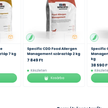
te
Specific CDD Food Allergen
Specific
táp 7 kg
Management száraztáp 2 kg
Managem
kg
7 849 Ft
38 590 F
Készleten
Készlet
a
Kosárba