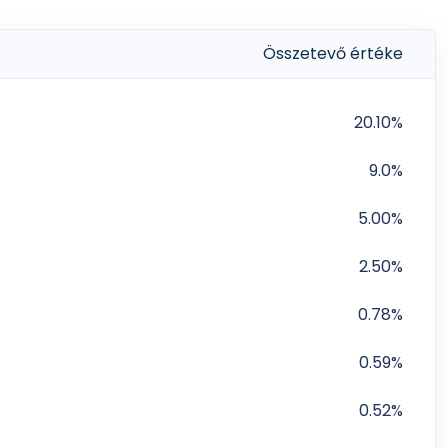
Összetevő értéke
20.10%
9.0%
5.00%
2.50%
0.78%
0.59%
0.52%