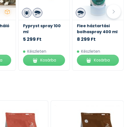
háló
Fypryst spray 100
Flee háztartási
ml
bolhaspray 400 ml
5 299 Ft
8 299 Ft
Készleten
Készleten
ba
Kosárba
Kosárba