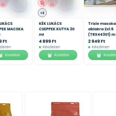
+2
LUKÁCS
KÉK LUKÁCS
Trixie macska
PEK MACSKA
CSEPPEK KUTYA 30
ablakra 2x1.5
l
ml
(TRX44301) m
9 Ft
4 899 Ft
2 949 Ft
zleten
Készleten
Készleten
Kosárba
Kosárba
Kosár