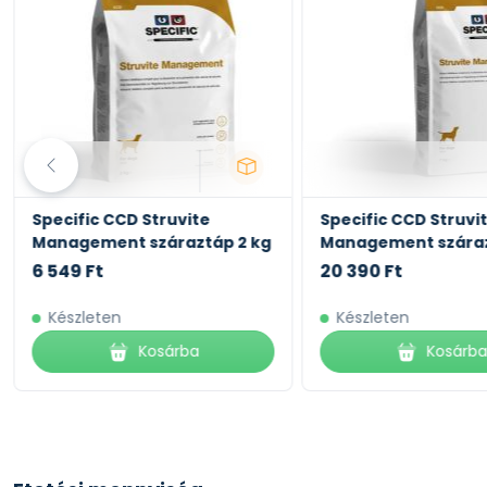
Specific CCD Struvite
Specific CCD Struvi
Management száraztáp 2 kg
Management száraz
6 549 Ft
20 390 Ft
Készleten
Készleten
Kosárba
Kosárb