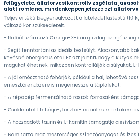
felügyelete, állatorvosi kontrollvizsgálata javas
alatt romlana, mindenképpen jelezze ezt állatorv
Teljes értékű kiegyensúlyozott állateledel kistestű (10 k
változó kor szükségleteit.
- Halból származó Omega-3-ban gazdag az egészséges 
- Segít fenntartani az ideális testsúlyt. Alacsonyabb
kevésbé energiadús étel. Ez azt jelenti, hogy a kutyák
magukat éhesnek, miközben kontrollálják a súlyukat. L-k
- A jól emészthető fehérjék, például a hal, lehetővé t
emésztőrendszere is megeméssze a táplálékot.
- A répapép fermentálható rostok forrásaként támogat
- Csökkentett fehérje-, foszfor- és nátriumtartalom 
- A hozzáadott taurin és L-karnitin támogatja a szíviz
- Nem tartalmaz mesterséges színezőanyagot és ízesít