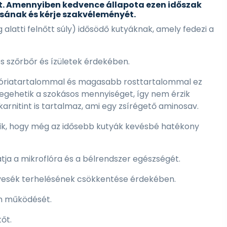
olt. Amennyiben kedvence állapota ezen időszak
osának és kérje szakvéleményét.
g alatti felnőtt súly) idősödő kutyáknak, amely fedezi a
szőrbőr és ízületek érdekében.
 kalóriatartalommal és magasabb rosttartalommal ez
 megehetik a szokásos mennyiséget, így nem érzik
arnitint is tartalmaz, ami egy zsírégető aminosav.
eszik, hogy még az idősebb kutyák kevésbé hatékony
ja a mikroflóra és a bélrendszer egészségét.
a vesék terhelésének csökkentése érdekében.
om működését.
őt.