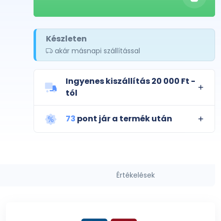
Készleten
akár másnapi szállítással
Ingyenes kiszállítás 20 000 Ft -
tól
73
pont jár a termék után
Értékelések