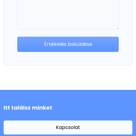
Értékelés beküldése
Itt találsz minket
Kapcsolat