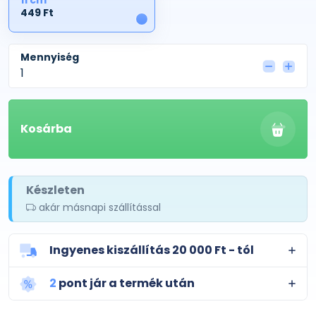
11 cm
449 Ft
1
Mennyiség
Kosárba
Készleten
akár másnapi szállítással
Ingyenes kiszállítás 20 000 Ft - tól
2
pont jár a termék után