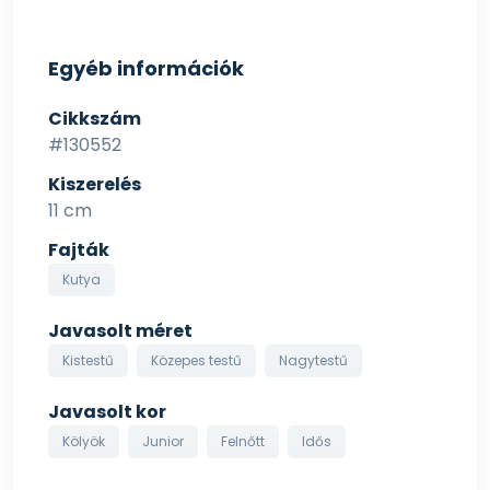
Egyéb információk
Cikkszám
#130552
Kiszerelés
11 cm
Fajták
Kutya
Javasolt méret
Kistestű
Közepes testű
Nagytestű
Javasolt kor
Kölyök
Junior
Felnőtt
Idős