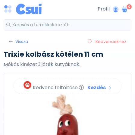
0
Profil
Vissza
Kedvencekhez
Trixie kolbász kötélen 11 cm
Mókás kinézetű játék kutyáknak.
Kedvenc feltöltése
Kezdés