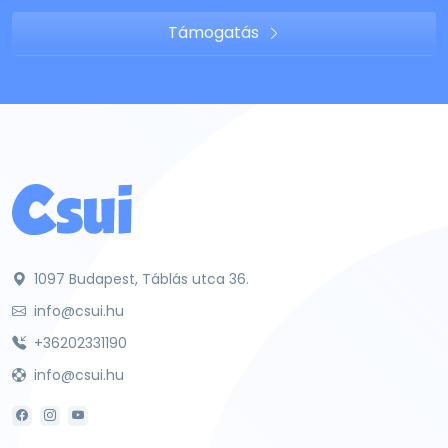
Támogatás
1097 Budapest, Táblás utca 36.
info@csui.hu
+36202331190
info@csui.hu