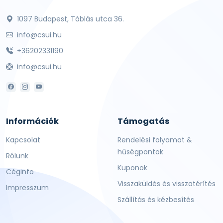
1097 Budapest, Táblás utca 36.
info@csui.hu
+36202331190
info@csui.hu
Információk
Támogatás
Kapcsolat
Rendelési folyamat &
hűségpontok
Rólunk
Kuponok
Céginfo
Visszaküldés és visszatérítés
Impresszum
Szállítás és kézbesítés