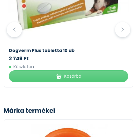
Dogverm Plus tabletta 10 db
2 749 Ft
Készleten
Kosárba
Márka termékei