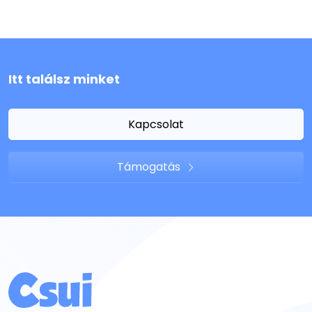
Itt találsz minket
Kapcsolat
Támogatás