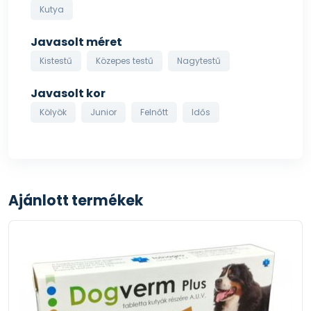
Kutya
Javasolt méret
Kistestű
Közepes testű
Nagytestű
Javasolt kor
Kölyök
Junior
Felnőtt
Idős
Ajánlott termékek