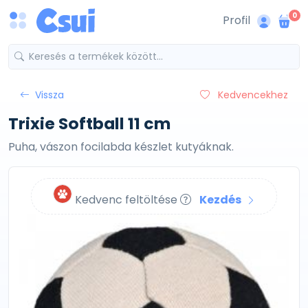
0
Profil
Vissza
Kedvencekhez
Trixie Softball 11 cm
Puha, vászon focilabda készlet kutyáknak.
Kedvenc feltöltése
Kezdés