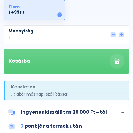
11 cm
1 499 Ft
1
Mennyiség
Kosárba
Készleten
akár másnapi szállítással
Ingyenes kiszállítás 20 000 Ft - tól
7
pont jár a termék után