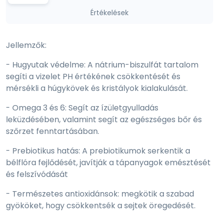
Értékelések
Jellemzők:
- Hugyutak védelme: A nátrium-biszulfát tartalom
segíti a vizelet PH értékének csökkentését és
mérsékli a húgykövek és kristályok kialakulását.
- Omega 3 és 6: Segít az ízületgyulladás
leküzdésében, valamint segít az egészséges bőr és
szőrzet fenntartásában.
- Prebiotikus hatás: A prebiotikumok serkentik a
bélflóra fejlődését, javítják a tápanyagok emésztését
és felszívódását
- Természetes antioxidánsok: megkötik a szabad
gyököket, hogy csökkentsék a sejtek öregedését.