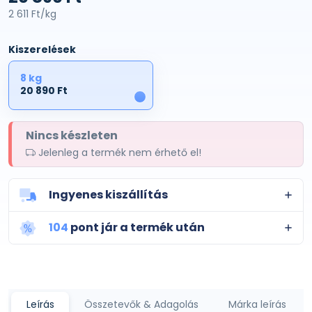
2 611 Ft/kg
Kiszerelések
8 kg
20 890 Ft
1
Nincs készleten
Jelenleg a termék nem érhető el!
Ingyenes kiszállítás
104
pont jár a termék után
Leírás
Összetevők & Adagolás
Márka leírás