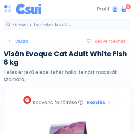
0
Profil
Vissza
Kedvencekhez
Visán Evoque Cat Adult White Fish
8 kg
Teljes értékű eledel fehér hallal felnőtt macskák
számára.
Kedvenc feltöltése
Kezdés