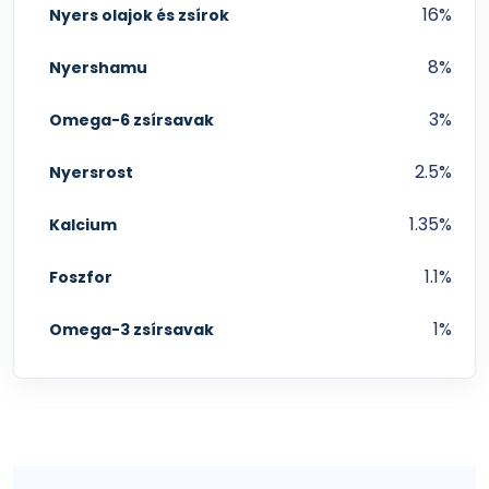
16%
Nyers olajok és zsírok
8%
Nyershamu
3%
Omega-6 zsírsavak
2.5%
Nyersrost
1.35%
Kalcium
1.1%
Foszfor
1%
Omega-3 zsírsavak