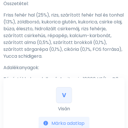
Összetétel:
Friss fehér hal (25%), rizs, szárított fehér hal és tonhal
(13%), zöldborsó, kukorica glutén, kukorica, csirke olaj,
búza, éleszto, hidrolizált csirkemáj, rizs fehérje,
szárított csirkehús, répapép, kalcium-karbonát,
szárított alma (0,5%), szárított brokkoli (0,1%),
szárított sárgarépa (0,1%), cikória (0,1%, FOS forrása),
Yucca schidigera.
Adalékanyagok:
Tápértékkel rendelkező: A-vitamin 18000 NE/kg, D3-
vitamin 1450 NE/kg, E-vitamin 175 mg/kg, vas (vas-
szulfát-monohidrát) 68 mg/kg, jód (kálium-jodid) 3,2
V
mg/kg, réz (réz-szulfát pentahidrát) 9 mg/kg,
mangán (mangán-szulfát-monohidrát) 7,5 mg/kg,
Visán
cink (cink-oxid) 150 mg/kg, szelén (nátrium-szelenit)
0,15 mg/kg, taurin 970 mg/kg.
Márka adatlap