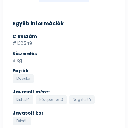
Technológiai: Antioxidánsok: növényi olajok tokoferol
kivonata (230 mg/kg). Savasságot szabályozó:
nátrium-biszulfát (4000 mg/kg).
Egyéb információk
Cikkszám
#138549
Kiszerelés
8 kg
Fajták
Macska
Javasolt méret
Kistestű
Közepes testű
Nagytestű
Javasolt kor
Felnőtt