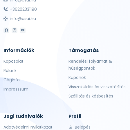
info@csui.hu
+36202331190
info@csui.hu
Információk
Támogatás
Kapcsolat
Rendelési folyamat &
hűségpontok
Rólunk
Kuponok
Céginfo
Visszaküldés és visszatérítés
Impresszum
Szállítás és kézbesítés
Jogi tudnivalók
Profil
Adatvédelmi nyilatkozat
Belépés