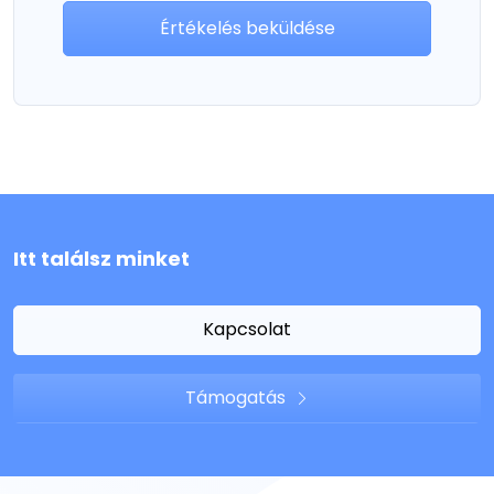
Értékelés beküldése
Itt találsz minket
Kapcsolat
Támogatás