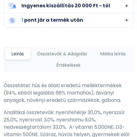
Ingyenes kiszállítás 20 000 Ft - tól
1
pont jár a termék után
Leírás
Összetevők & Adagolás
Márka leírás
Értékelések
Összetétel: hús és állati eredetű melléktermékek
(94%, ebből legalább 68% marhahús), ásványi
anyagok, növényi eredetű származékok, gabona.
Analitikai összetevők: nyersfehérje 30,0%, nyerszsír
25,0%, nyersrost 3,0%, nyershamu 9,0%,
nedvességtartalom 33,0%. A-vitamin 5.000NE, D3-
vitamin 500NE. Száraz, hűvös helyen, gyermekek elől