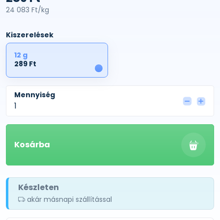
24 083 Ft/kg
Kiszerelések
12 g
289 Ft
1
Mennyiség
Kosárba
Készleten
akár másnapi szállítással