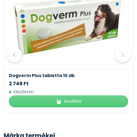
Dogverm Plus tabletta 10 db
2 749 Ft
Készleten
Kosárba
Márka termékei