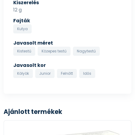
Kiszerelés
12 g
Fajták
Kutya
Javasolt méret
Kistestű
Közepes testű
Nagytestű
Javasolt kor
Kölyök
Junior
Felnőtt
Idős
Ajánlott termékek