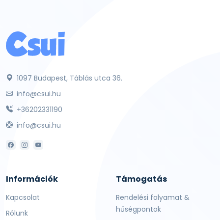
1097 Budapest, Táblás utca 36.
info@csui.hu
+36202331190
info@csui.hu
Információk
Támogatás
Kapcsolat
Rendelési folyamat &
hűségpontok
Rólunk