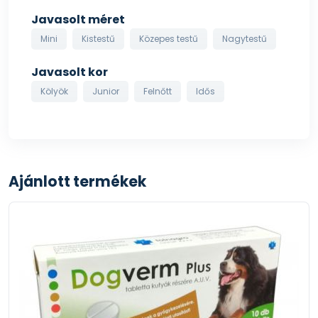
Javasolt méret
Mini
Kistestű
Közepes testű
Nagytestű
Javasolt kor
Kölyök
Junior
Felnőtt
Idős
Ajánlott termékek