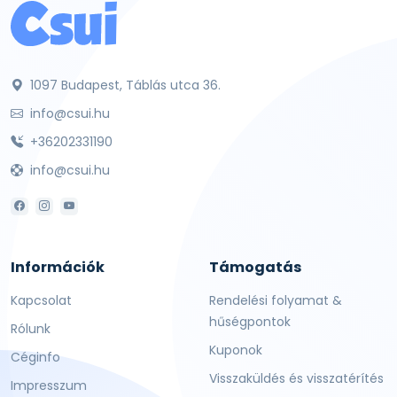
1097 Budapest, Táblás utca 36.
info@csui.hu
+36202331190
info@csui.hu
Információk
Támogatás
Kapcsolat
Rendelési folyamat &
hűségpontok
Rólunk
Kuponok
Céginfo
Visszaküldés és visszatérítés
Impresszum