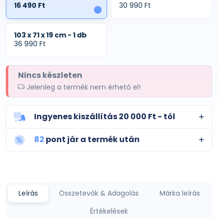
16 490 Ft
30 990 Ft
1
103 x 71 x 19 cm - 1 db
36 990 Ft
Nincs készleten
Jelenleg a termék nem érhető el!
Ingyenes kiszállítás 20 000 Ft - tól
82
pont jár a termék után
Leírás
Összetevők & Adagolás
Márka leírás
Értékelések