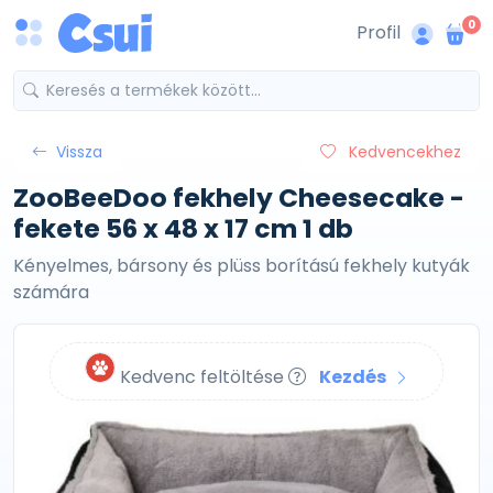
0
Profil
Vissza
Kedvencekhez
ZooBeeDoo fekhely Cheesecake -
fekete 56 x 48 x 17 cm 1 db
Kényelmes, bársony és plüss borítású fekhely kutyák
számára
Kedvenc feltöltése
Kezdés