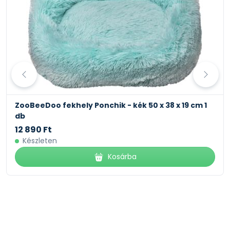
ZooBeeDoo fekhely Ponchik - kék 50 x 38 x 19 cm 1
db
12 890 Ft
Készleten
Kosárba