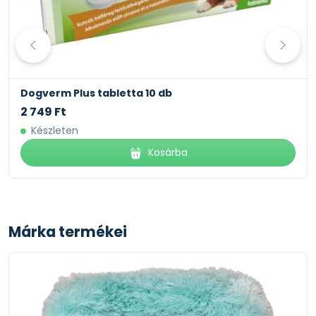
Dogverm Plus tabletta 10 db
2 749 Ft
Készleten
Kosárba
Márka termékei