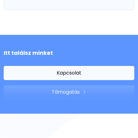
Itt találsz minket
Kapcsolat
Támogatás