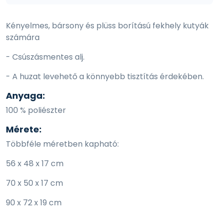
Kényelmes, bársony és plüss borítású fekhely kutyák
számára
- Csúszásmentes alj.
- A huzat levehető a könnyebb tisztítás érdekében.
Anyaga:
100 % poliészter
Mérete:
Többféle méretben kapható:
56 x 48 x 17 cm
70 x 50 x 17 cm
90 x 72 x 19 cm