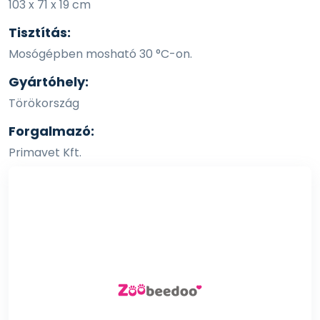
103 x 71 x 19 cm
Tisztítás:
Mosógépben mosható 30 °C-on.
Gyártóhely:
Törökország
Forgalmazó:
Primavet Kft.
7100 Szekszárd, Rákóczi utca 142-146.
info@primavet.hu