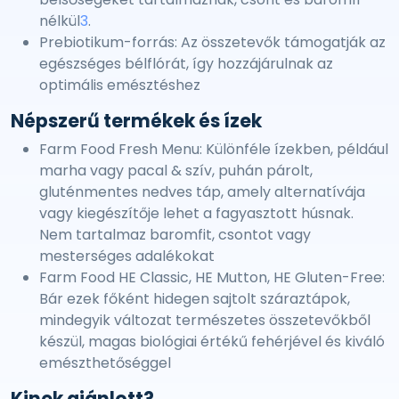
nélkül
3
.
Prebiotikum-forrás: Az összetevők támogatják az
egészséges bélflórát, így hozzájárulnak az
optimális emésztéshez
Népszerű termékek és ízek
Farm Food Fresh Menu: Különféle ízekben, például
marha vagy pacal & szív, puhán párolt,
gluténmentes nedves táp, amely alternatívája
vagy kiegészítője lehet a fagyasztott húsnak.
Nem tartalmaz baromfit, csontot vagy
mesterséges adalékokat
Farm Food HE Classic, HE Mutton, HE Gluten-Free:
Bár ezek főként hidegen sajtolt száraztápok,
mindegyik változat természetes összetevőkből
készül, magas biológiai értékű fehérjével és kiváló
emészthetőséggel