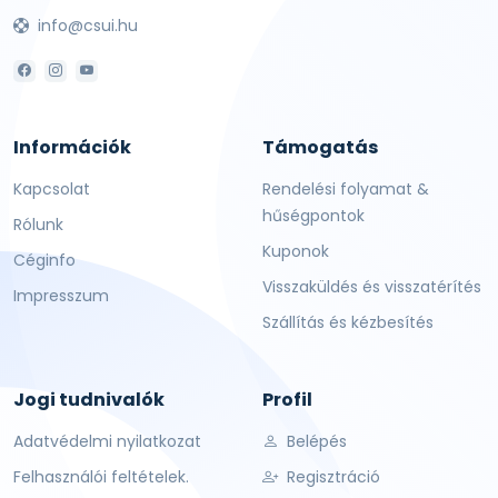
info@csui.hu
Információk
Támogatás
Kapcsolat
Rendelési folyamat &
hűségpontok
Rólunk
Kuponok
Céginfo
Visszaküldés és visszatérítés
Impresszum
Szállítás és kézbesítés
Jogi tudnivalók
Profil
Adatvédelmi nyilatkozat
Belépés
Felhasználói feltételek.
Regisztráció