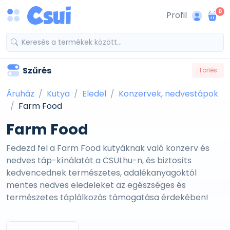
0
Profil
Szűrés
Törlés
Áruház
Kutya
Eledel
Konzervek, nedvestápok
Farm Food
Farm Food
Fedezd fel a Farm Food kutyáknak való konzerv és
nedves táp-kínálatát a CSUI.hu-n, és biztosíts
kedvencednek természetes, adalékanyagoktól
mentes nedves eledeleket az egészséges és
természetes táplálkozás támogatása érdekében!