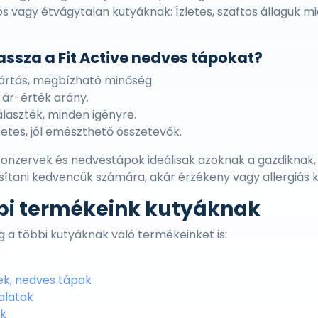
s vagy étvágytalan kutyáknak: Ízletes, szaftos állaguk 
assza a Fit Active nedves tápokat?
ártás, megbízható minőség.
ár-érték arány.
álaszték, minden igényre.
tes, jól emészthető összetevők.
 konzervek és nedvestápok ideálisak azoknak a gazdiknak, 
osítani kedvencük számára, akár érzékeny vagy allergiás k
bi termékeink kutyáknak
 a többi kutyáknak való termékeinket is:
ek, nedves tápok
alatok
ek