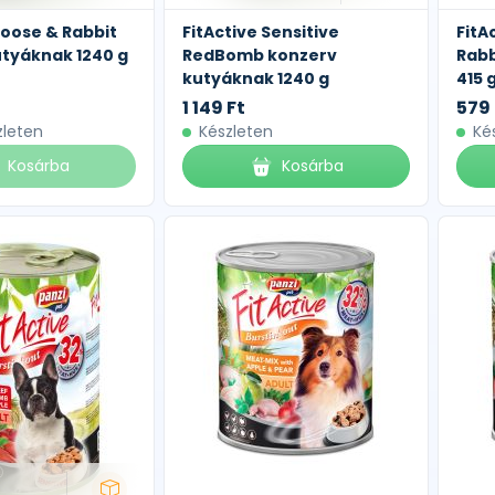
Goose & Rabbit
FitActive Sensitive
FitA
tyáknak 1240 g
RedBomb konzerv
Rabb
kutyáknak 1240 g
415 
1 149 Ft
579 
zleten
Készleten
Ké
Kosárba
Kosárba