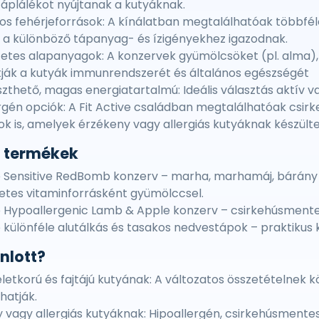
áplálékot nyújtanak a kutyáknak.
os fehérjeforrások: A kínálatban megtalálhatóak többféle
a különböző tápanyag- és ízigényekhez igazodnak.
tes alapanyagok: A konzervek gyümölcsöket (pl. alma), 
ják a kutyák immunrendszerét és általános egészségét
zthető, magas energiatartalmú: Ideális választás aktív 
rgén opciók: A Fit Active családban megtalálhatóak csir
ok is, amelyek érzékeny vagy allergiás kutyáknak készült
 termékek
e Sensitive RedBomb konzerv – marha, marhamáj, bárány
tes vitaminforrásként gyümölccsel.
e Hypoallergenic Lamb & Apple konzerv – csirkehúsment
e különféle alutálkás és tasakos nedvestápok – praktikus 
nlott?
letkorú és fajtájú kutyának: A változatos összetételnek kö
hatják.
 vagy allergiás kutyáknak: Hipoallergén, csirkehúsmentes