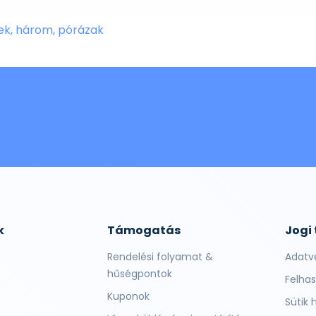
ek, három, pórázak
k
Támogatás
Jogi
Rendelési folyamat &
Adatv
hűségpontok
Felhas
Kuponok
Sütik 