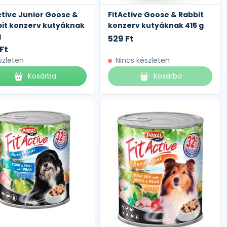
ctive Junior Goose &
FitActive Goose & Rabbit
it konzerv kutyáknak
konzerv kutyáknak 415 g
g
529 Ft
Ft
szleten
Nincs készleten
Kosárba
Kosárba