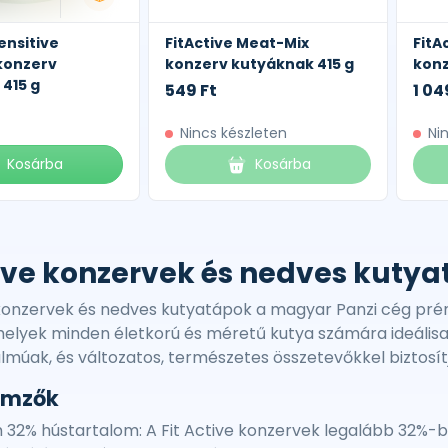
ensitive
FitActive Meat-Mix
FitA
konzerv
konzerv kutyáknak 415 g
konz
415 g
549 Ft
1 04
Nincs készleten
Ni
Kosárba
Kosárba
tive konzervek és nedves kuty
e konzervek és nedves kutyatápok a magyar Panzi cég pr
elyek minden életkorú és méretű kutya számára ideálisa
lmúak, és változatos, természetes összetevőkkel biztosít
lemzők
32% hústartalom: A Fit Active konzervek legalább 32%-ban