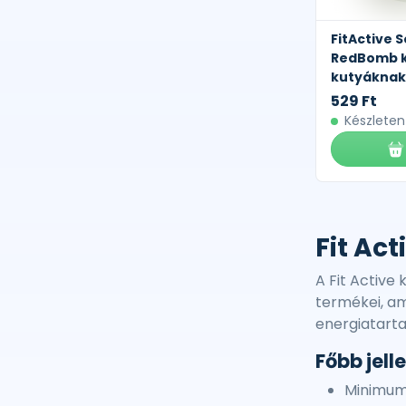
FitActive S
RedBomb 
kutyáknak 
529 Ft
Készleten
Fit Ac
A Fit Activ
termékei, am
energiatarta
Főbb jel
Minimum 