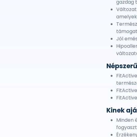
gazdag t
Változat
amelyek 
Természe
támogat
Jól emés
Hipoalle
változat
Népszerű
FitActiv
természe
FitActiv
FitActiv
Kinek ajá
Minden é
fogyaszt
Érzékeny