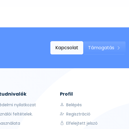
Kapcsolat
Támogatás
 tudnivalók
Profil
édelmi nyilatkozat
Belépés
ználói feltételek.
Regisztráció
használata
Elfelejtett jelszó