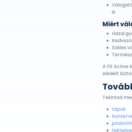
Válogató
is.
Miért vál
Hazai gy
Kedvező 
Széles v
Természe
A Fit Active
eledelt bizt
Továb
Tekintsd meg
tápok
konzerv
jutalomf
fekhely