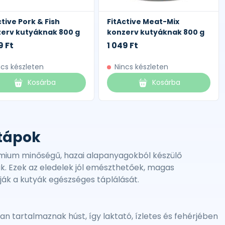
ctive Pork & Fish
FitActive Meat-Mix
erv kutyáknak 800 g
konzerv kutyáknak 800 g
9 Ft
1 049 Ft
ncs készleten
Nincs készleten
Kosárba
Kosárba
atápok
émium minőségű, hazai alapanyagokból készülő
k. Ezek az eledelek jól emészthetőek, magas
ják a kutyák egészséges táplálását.
 tartalmaznak húst, így laktató, ízletes és fehérjében