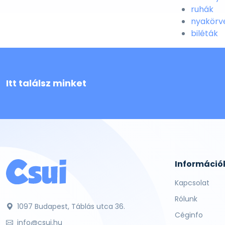
ruhák
nyakörv
biléták
Itt találsz minket
Információ
Kapcsolat
Rólunk
1097 Budapest, Táblás utca 36.
Céginfo
info@csui.hu