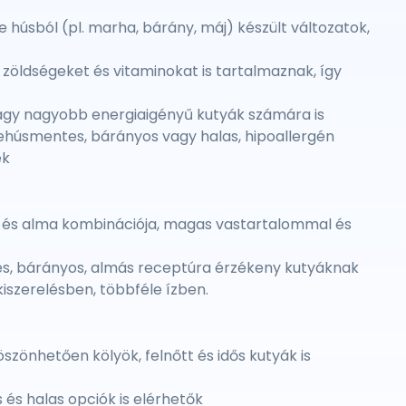
 húsból (pl. marha, bárány, máj) készült változatok,
zöldségeket és vitaminokat is tartalmaznak, így
vagy nagyobb energiaigényű kutyák számára is
kehúsmentes, bárányos vagy halas, hipoallergén
ek
 és alma kombinációja, magas vastartalommal és
es, bárányos, almás receptúra érzékeny kutyáknak
kiszerelésben, többféle ízben.
szönhetően kölyök, felnőtt és idős kutyák is
 és halas opciók is elérhetők