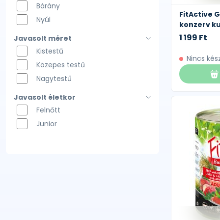
Bárány
FitActive 
Nyúl
konzerv ku
1 199 Ft
Javasolt méret
Kistestű
Nincs kés
Közepes testű
Nagytestű
Javasolt életkor
Felnőtt
Junior