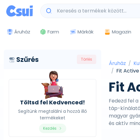
Márkák
Magazin
Áruház
Farm
Szűrés
Törlés
Áruház
Ku
Fit Active
Fit A
Fedezd fel a
Töltsd fel Kedvenced!
táp-kínálatá
Segítünk megtalálni a hozzá illő
magyar gyár
termékeket
és aktív min
Kezdés