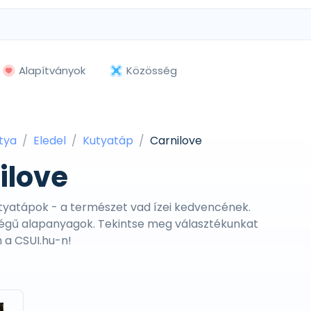
Alapítványok
Közösség
tya
Eledel
Kutyatáp
Carnilove
ilove
tyatápok - a természet vad ízei kedvencének.
ségű alapanyagok. Tekintse meg választékunkat
n a CSUI.hu-n!