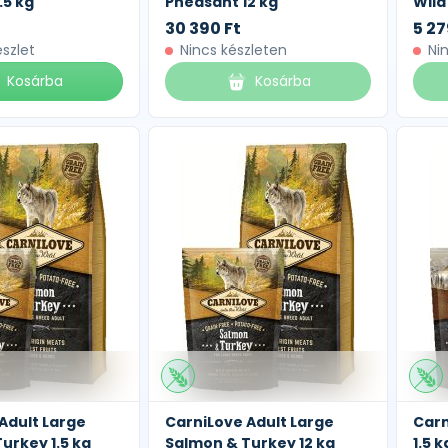
.5 kg
Pheasant 12 kg
Wild
30 390 Ft
5 27
észlet
Nincs készleten
Ni
Kosárba
Kosárba
Adult Large
CarniLove Adult Large
Carn
urkey 1.5 kg
Salmon & Turkey 12 kg
1.5 k