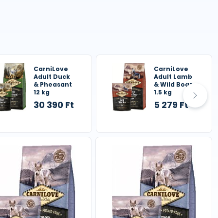
CarniLove
CarniLove
Adult Duck
Adult Lamb
& Pheasant
& Wild Boar
12 kg
1.5 kg
30 390 Ft
5 279 Ft