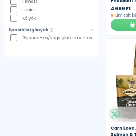
Pheasant 1
Felnőtt
4 699 Ft
Junior
Limitált k
Kölyök
Speciális igények
Gabona- és/vagy gluténmentes
CarniLove 
Salmon & T