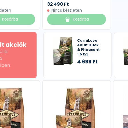
32 490 Ft
zleten
Nincs készleten
Kosárba
Kosárba
CarniLove
lt akciók
Adult Duck
& Pheasant
ül a
1.5 kg
a
4 699 Ft
iben