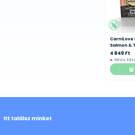
CarniLove
Salmon & T
4 849 Ft
Nincs kés
Itt találsz minket