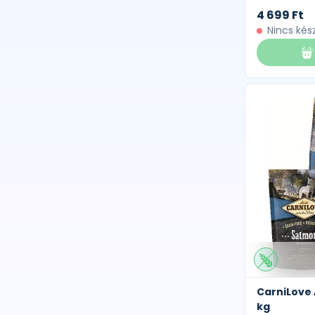
4 699 Ft
Nincs kés
CarniLove 
kg