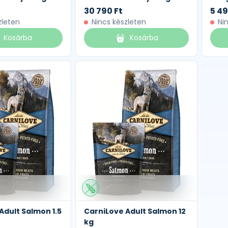
30 790 Ft
5 49
zleten
Nincs készleten
Ni
Kosárba
Kosárba
Adult Salmon 1.5
CarniLove Adult Salmon 12
kg