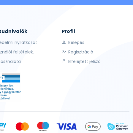
 tudnivalók
Profil
édelmi nyilatkozat
Belépés
ználói feltételek.
Regisztráció
használata
Elfelejtett jelszó