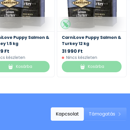
iLove Puppy Salmon &
CarniLove Puppy Salmon &
ey 1.5 kg
Turkey 12 kg
9 Ft
31 990 Ft
ncs készleten
Nincs készleten
Kosárba
Kosárba
Kapcsolat
Támogatás