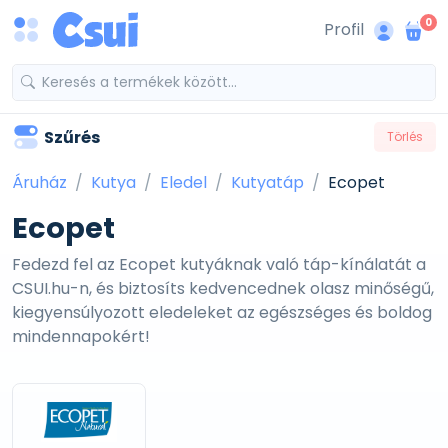
0
Profil
Szűrés
Törlés
Áruház
Kutya
Eledel
Kutyatáp
Ecopet
Ecopet
Fedezd fel az Ecopet kutyáknak való táp-kínálatát a
CSUI.hu-n, és biztosíts kedvencednek olasz minőségű,
kiegyensúlyozott eledeleket az egészséges és boldog
mindennapokért!