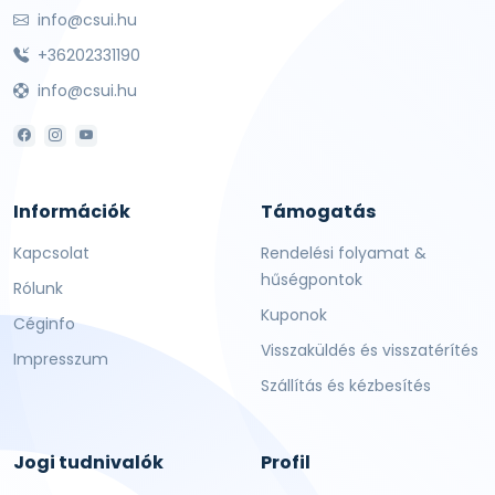
info@csui.hu
+36202331190
info@csui.hu
Információk
Támogatás
Kapcsolat
Rendelési folyamat &
hűségpontok
Rólunk
Kuponok
Céginfo
Visszaküldés és visszatérítés
Impresszum
Szállítás és kézbesítés
Jogi tudnivalók
Profil