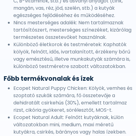
C, B-vitaminok, stb.) és ásványi anyagot (cink,
mangán, vas, réz, jód, szelén, stb.) a kutyák
egészséges fejlődéséhez és működéséhez.
Nincs mesterséges adalék: Nem tartalmaznak
tartósítószert, mesterséges színezéket, kizárólag
természetes összetevőket használnak.
Különböző életkorok és testméretek: Kaphatók
kölyök, felnőtt, idős, ivartalanított, érzékeny bőrű
vagy emésztésű, illetve munkakutyák számára is,
különböző testméretre szabott változatokban.
Főbb termékvonalak és ízek
Ecopet Natural Puppy Chicken: Kölyök, vemhes és
szoptató szukák számára, fő összetevője a
dehidratált csirkehús (30%), emellett tartalmaz
rizst, cikória gyökeret, sörélesztőt, MOS-t.
Ecopet Natural Adult: Felnőtt kutyáknak, külön
változatokban mini, medium, maxi méretű
kutyákra, csirkés, bárányos vagy halas ízekben.