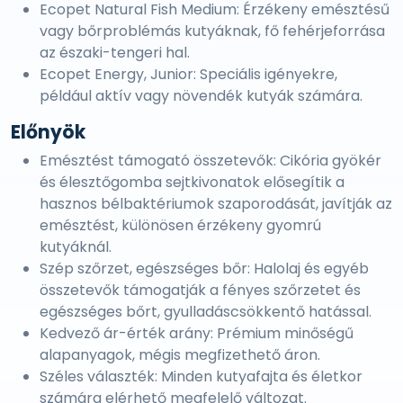
Ecopet Natural Fish Medium: Érzékeny emésztésű
vagy bőrproblémás kutyáknak, fő fehérjeforrása
az északi-tengeri hal.
Ecopet Energy, Junior: Speciális igényekre,
például aktív vagy növendék kutyák számára.
Előnyök
Emésztést támogató összetevők: Cikória gyökér
és élesztőgomba sejtkivonatok elősegítik a
hasznos bélbaktériumok szaporodását, javítják az
emésztést, különösen érzékeny gyomrú
kutyáknál.
Szép szőrzet, egészséges bőr: Halolaj és egyéb
összetevők támogatják a fényes szőrzetet és
egészséges bőrt, gyulladáscsökkentő hatással.
Kedvező ár-érték arány: Prémium minőségű
alapanyagok, mégis megfizethető áron.
Széles választék: Minden kutyafajta és életkor
számára elérhető megfelelő változat.