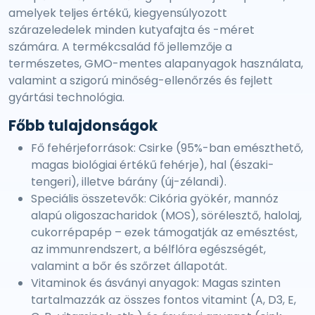
amelyek teljes értékű, kiegyensúlyozott
szárazeledelek minden kutyafajta és -méret
számára. A termékcsalád fő jellemzője a
természetes, GMO-mentes alapanyagok használata,
valamint a szigorú minőség-ellenőrzés és fejlett
gyártási technológia.
Főbb tulajdonságok
Fő fehérjeforrások: Csirke (95%-ban emészthető,
magas biológiai értékű fehérje), hal (északi-
tengeri), illetve bárány (új-zélandi).
Speciális összetevők: Cikória gyökér, mannóz
alapú oligoszacharidok (MOS), sörélesztő, halolaj,
cukorrépapép – ezek támogatják az emésztést,
az immunrendszert, a bélflóra egészségét,
valamint a bőr és szőrzet állapotát.
Vitaminok és ásványi anyagok: Magas szinten
tartalmazzák az összes fontos vitamint (A, D3, E,