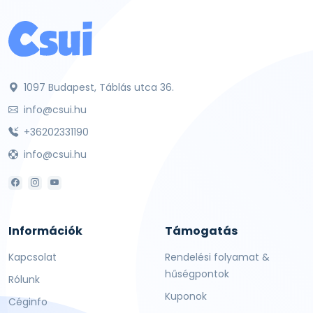
1097 Budapest, Táblás utca 36.
info@csui.hu
+36202331190
info@csui.hu
Információk
Támogatás
Kapcsolat
Rendelési folyamat &
hűségpontok
Rólunk
Kuponok
Céginfo