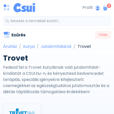
0
Profil
Szűrés
Törlés
Áruház
Kutya
Jutalomfalatok
Trovet
Trovet
Fedezd fel a Trovet kutyáknak való jutalomfalat-
kínálatát a CSUI.hu-n, és kényeztesd kedvencedet
terápiás, speciális igényekre kifejlesztett
csemegékkel az egészségtudatos jutalomosztás és a
diétás táplálkozás támogatása érdekében!