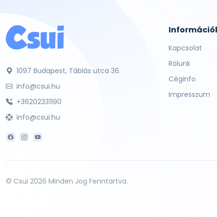
Információ
Kapcsolat
Rólunk
1097 Budapest, Táblás utca 36.
Céginfo
info@csui.hu
Impresszum
+36202331190
info@csui.hu
© Csui 2026 Minden Jog Fenntartva.