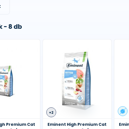
t
 - 8 db
+2
igh Premium Cat
Eminent High Premium Cat
Emin