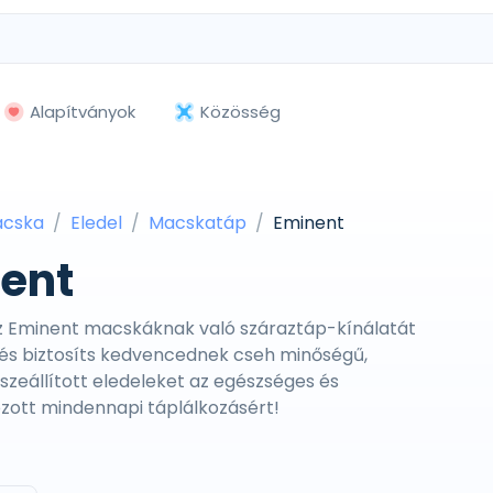
Alapítványok
Közösség
cska
Eledel
Macskatáp
Eminent
ent
az Eminent macskáknak való száraztáp-kínálatát
 és biztosíts kedvencednek cseh minőségű,
zeállított eledeleket az egészséges és
zott mindennapi táplálkozásért!