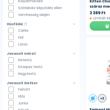
Kölyökmacska
Kitten Chi
száraz ma
Szőrlabda-képződés ellen
3 389 Ft
Vemhesség idején
Limitált k
Húsfélék
Csirke
Hal
Lazac
Javasolt méret
Kistestű
Közepes testű
Nagytestű
Javasolt életkor
Felnőtt
Idős
+3
Junior
Eminent H