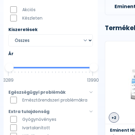
Eminen
Akciós
Készleten
Termékek
Kiszerelések
Ár
3289
13990
Egészségügyi problémák
Emésztőrendszeri problémákra
Extra tulajdonság
+2
Gyógynövényes
Ivartalanított
Eminent H