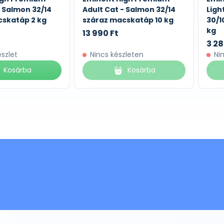
- Salmon 32/14
Adult Cat - Salmon 32/14
Ligh
cskatáp 2 kg
száraz macskatáp 10 kg
30/1
kg
13 990 Ft
3 28
észlet
Nincs készleten
Ni
Kosárba
Kosárba