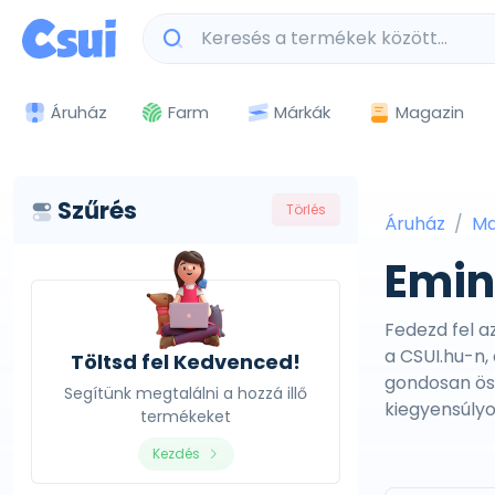
Márkák
Magazin
Áruház
Farm
Szűrés
Törlés
Áruház
Ma
Emin
Fedezd fel 
a CSUI.hu-n,
Töltsd fel Kedvenced!
gondosan öss
Segítünk megtalálni a hozzá illő
kiegyensúlyo
termékeket
Kezdés