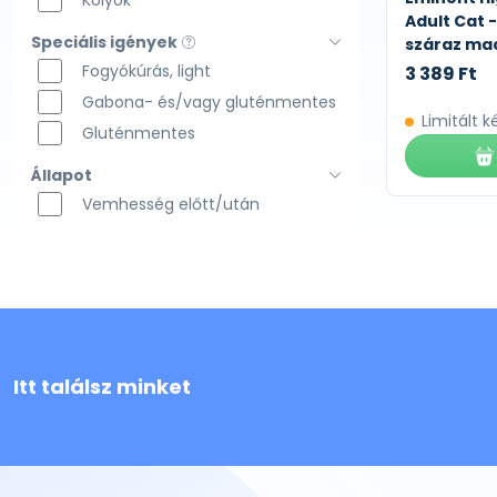
Kölyök
Adult Cat 
Speciális igények
száraz ma
Fogyókúrás, light
3 389 Ft
Gabona- és/vagy gluténmentes
Limitált k
Gluténmentes
Állapot
Vemhesség előtt/után
Itt találsz minket