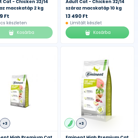
t Cat - Chicken 32/14
Adult Cat - Chicken 32/14
az macskatáp 2 kg
száraz macskatáp 10 kg
9 Ft
13 490 Ft
ncs készleten
Limitált készlet
Kosárba
Kosárba
+3
+3
ent High Premium Cat
Eminent High Premium Cat