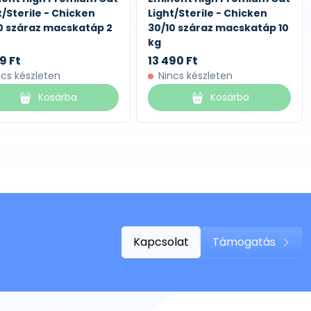
t/Sterile - Chicken
Light/Sterile - Chicken
0 száraz macskatáp 2
30/10 száraz macskatáp 10
kg
9 Ft
13 490 Ft
ncs készleten
Nincs készleten
Kosárba
Kosárba
Kapcsolat
Támogatás