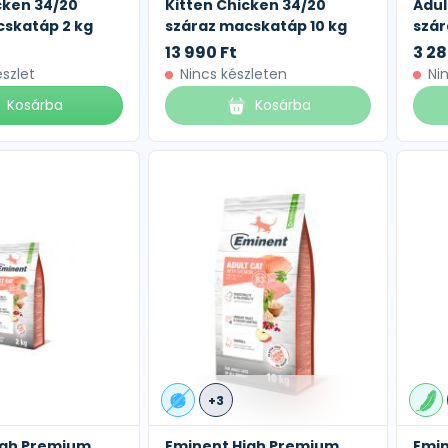
cken 34/20
Kitten Chicken 34/20
Adul
cskatáp 2 kg
száraz macskatáp 10 kg
szár
13 990 Ft
3 28
észlet
Nincs készleten
Ni
Kosárba
Kosárba
+3
igh Premium
Eminent High Premium
Emin