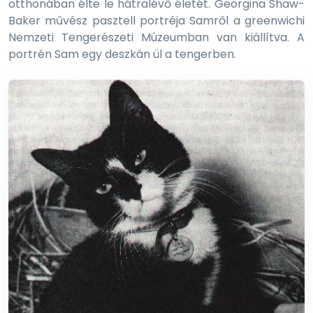
otthonában élte le hátralévő életét. Georgina Shaw-
Baker művész pasztell portréja Samről a greenwichi
Nemzeti Tengerészeti Múzeumban van kiállítva. A
portrén Sam egy deszkán ül a tengerben.