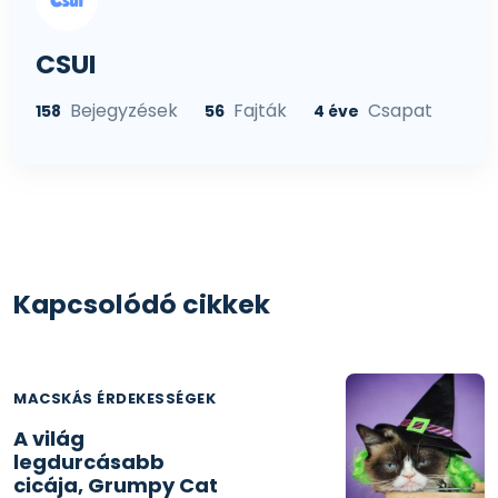
CSUI
Bejegyzések
Fajták
Csapat
158
56
4 éve
Kapcsolódó cikkek
MACSKÁS ÉRDEKESSÉGEK
A világ
legdurcásabb
cicája, Grumpy Cat