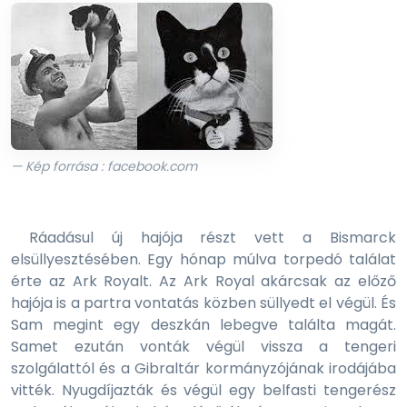
— Kép forrása : facebook.com
Ráadásul új hajója részt vett a Bismarck
elsüllyesztésében. Egy hónap múlva torpedó találat
érte az Ark Royalt. Az Ark Royal akárcsak az előző
hajója is a partra vontatás közben süllyedt el végül. És
Sam megint egy deszkán lebegve találta magát.
Samet ezután vonták végül vissza a tengeri
szolgálattól és a Gibraltár kormányzójának irodájába
vitték. Nyugdíjazták és végül egy belfasti tengerész