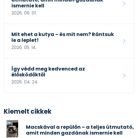
ismernie kell
2026. 06. 01.
Mit ehet a kutya – és mit nem? Rántsuk
le a leplet!
2026. 05. 14.
Így védd meg kedvenced az
élősködőktől
2026. 04. 24.
Kiemelt cikkek
Macskával a repülőn – a teljes útmutató,
amit minden gazdának ismernie kell