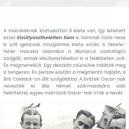
A macskáknak köztudottan 9 élete van, így lehetett
ezzel
Elsüllyeszthetetlen Sam
is. Samnak több neve
is volt igencsak mozgalmas élete során. A fekete-
fehér macska valamikor a Bismarck csatahajón
szolgált, annak elsüllyesztésekor is a fedélzeten volt.
És megmenekült. Egy deszkán csücsülve találták meg
a tengeren. És persze ezután a megmentő hajóján, a
Brit Cossack-on állt szolgálatba. A brittek Oscar-nak
nevezték el. Bár német származására való
tekintettel, egyes matrózok Oskar-nak írták a nevét.